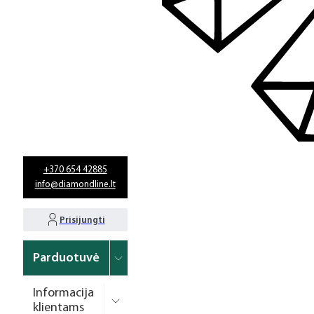
+370 654 42885
info@diamondline.lt
Prisijungti
Parduotuvė
Informacija
klientams