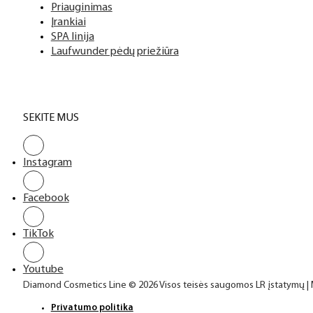
Priauginimas
Įrankiai
SPA linija
Laufwunder pėdų priežiūra
SEKITE MUS
Instagram
Facebook
TikTok
Youtube
Diamond Cosmetics Line © 2026 Visos teisės saugomos LR įstatymų |
Privatumo politika