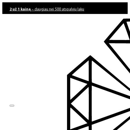
2 už 1 kainą
– daugiau nei 500 atspalvių lakų