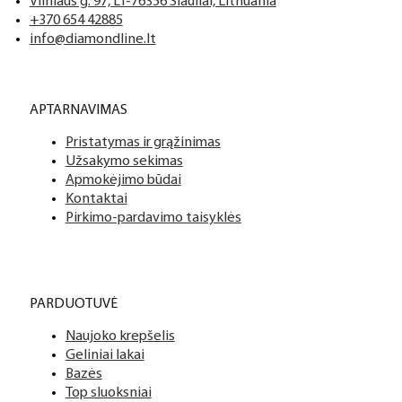
Vilniaus g. 97, LT-76356 Šiauliai, Lithuania
+370 654 42885
info@diamondline.lt
APTARNAVIMAS
Pristatymas ir grąžinimas
Užsakymo sekimas
Apmokėjimo būdai
Kontaktai
Pirkimo-pardavimo taisyklės
PARDUOTUVĖ
Naujoko krepšelis
Geliniai lakai
Bazės
Top sluoksniai