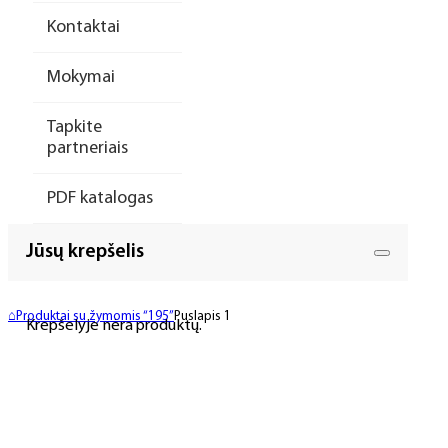
Kontaktai
Mokymai
Tapkite
partneriais
PDF katalogas
Jūsų krepšelis
⌂
Produktai su žymomis “195”
Puslapis 1
Krepšelyje nėra produktų.