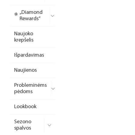
„Diamond
Rewards“
Naujoko
krepšelis
Išpardavimas
Naujienos
Probleminėms
pėdoms
Lookbook
Sezono
spalvos