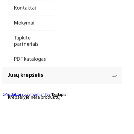
Kontaktai
Mokymai
Tapkite
partneriais
PDF katalogas
Jūsų krepšelis
⌂
Produktai su žymomis “182”
Puslapis 1
Krepšelyje nėra produktų.