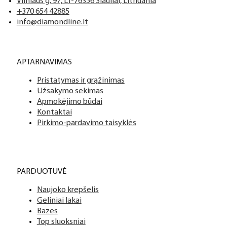
Vilniaus g. 97, LT-76356 Šiauliai, Lithuania
+370 654 42885
info@diamondline.lt
APTARNAVIMAS
Pristatymas ir grąžinimas
Užsakymo sekimas
Apmokėjimo būdai
Kontaktai
Pirkimo-pardavimo taisyklės
PARDUOTUVĖ
Naujoko krepšelis
Geliniai lakai
Bazės
Top sluoksniai