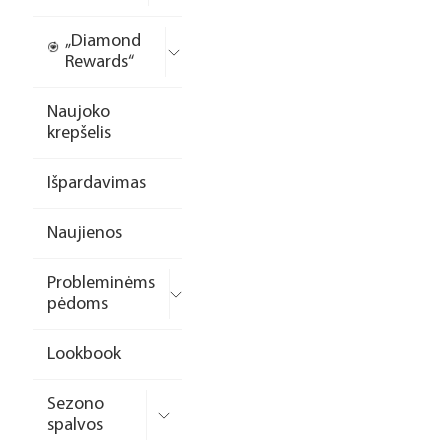
„Diamond
Rewards“
Naujoko
krepšelis
Išpardavimas
Naujienos
Probleminėms
pėdoms
Lookbook
Sezono
spalvos