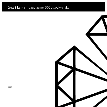
2 už 1 kainą
– daugiau nei 500 atspalvių lakų