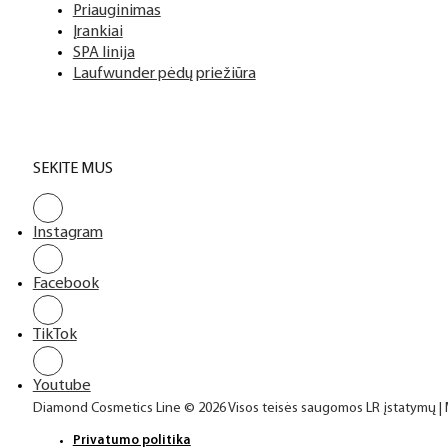
Priauginimas
Įrankiai
SPA linija
Laufwunder pėdų priežiūra
SEKITE MUS
Instagram
Facebook
TikTok
Youtube
Diamond Cosmetics Line © 2026 Visos teisės saugomos LR įstatymų |
Privatumo politika