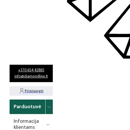
+370 654 42885
info@diamondline.lt
Prisijungti
Parduotuvė
Informacija
klientams