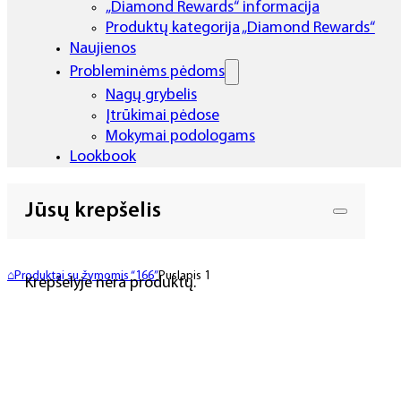
„Diamond Rewards“ informacija
Produktų kategorija „Diamond Rewards“
Naujienos
Probleminėms pėdoms
Nagų grybelis
Įtrūkimai pėdose
Mokymai podologams
Lookbook
Jūsų krepšelis
⌂
Produktai su žymomis “166”
Puslapis 1
Krepšelyje nėra produktų.