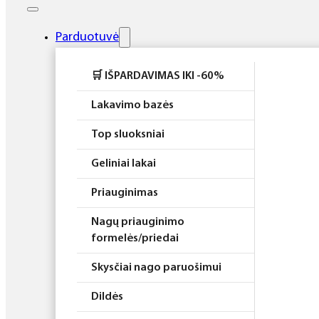
Elektros prietaisai
Higiena
Parduotuvė
Atributika
🛒 IŠPARDAVIMAS IKI -60%
Rinkiniai
Lakavimo bazės
Top sluoksniai
Geliniai lakai
Priauginimas
Nagų priauginimo
formelės/priedai
Skysčiai nago paruošimui
Dildės