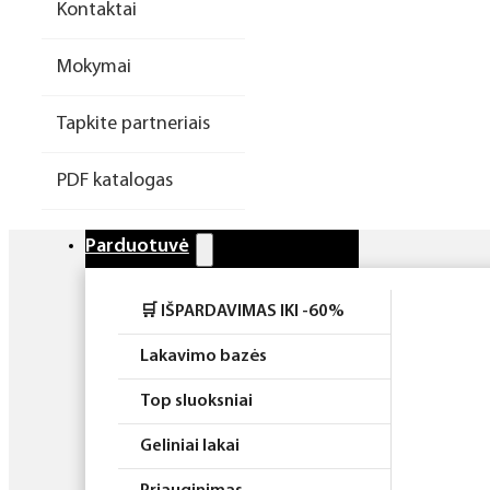
Kontaktai
Higiena
Mokymai
Atributika
Tapkite partneriais
Rinkiniai
PDF katalogas
Parduotuvė
🛒 IŠPARDAVIMAS IKI -60%
Lakavimo bazės
Top sluoksniai
Geliniai lakai