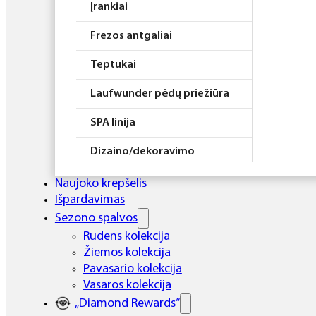
Įrankiai
Frezos antgaliai
Teptukai
Laufwunder pėdų priežiūra
SPA linija
Dizaino/dekoravimo
priemonės
Naujoko krepšelis
Elektros prietaisai
Išpardavimas
Sezono spalvos
Higiena
Rudens kolekcija
Žiemos kolekcija
Atributika
Pavasario kolekcija
Rinkiniai
Vasaros kolekcija
„Diamond Rewards“