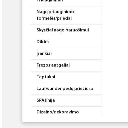
Priauginimas
Nagų priauginimo
formelės/priedai
Skysčiai nago paruošimui
Dildės
Įrankiai
Frezos antgaliai
Teptukai
Laufwunder pėdų priežiūra
SPA linija
Dizaino/dekoravimo
priemonės