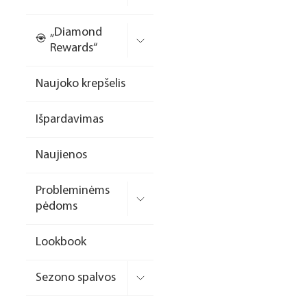
Nagų priauginimo
„Diamond
formelės/priedai
Rewards“
Skysčiai nago paruošimui
Naujoko krepšelis
Dildės
Išpardavimas
Įrankiai
Frezos antgaliai
Naujienos
Teptukai
Probleminėms
Laufwunder pėdų priežiūra
pėdoms
SPA linija
Lookbook
Dizaino/dekoravimo
priemonės
Sezono spalvos
Elektros prietaisai