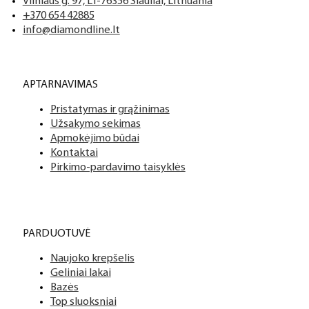
Vilniaus g. 97, LT-76356 Šiauliai, Lithuania
+370 654 42885
info@diamondline.lt
APTARNAVIMAS
Pristatymas ir grąžinimas
Užsakymo sekimas
Apmokėjimo būdai
Kontaktai
Pirkimo-pardavimo taisyklės
PARDUOTUVĖ
Naujoko krepšelis
Geliniai lakai
Bazės
Top sluoksniai