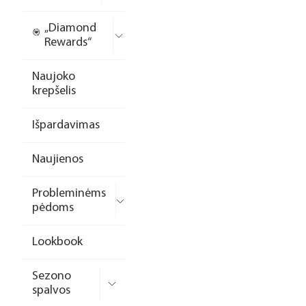
„Diamond
Rewards“
Naujoko
krepšelis
Išpardavimas
Naujienos
Probleminėms
pėdoms
Lookbook
Sezono
spalvos