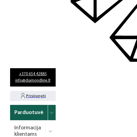
+370 654 42885
info@diamondline.lt
Prisijungti
Parduotuvė
Informacija
klientams