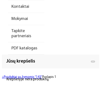
Kontaktai
Mokymai
Tapkite
partneriais
PDF katalogas
Jūsų krepšelis
⌂
Produktai su žymomis “143”
Puslapis 1
Krepšelyje nėra produktų.