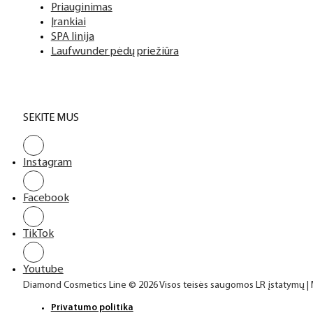
Priauginimas
Įrankiai
SPA linija
Laufwunder pėdų priežiūra
SEKITE MUS
Instagram
Facebook
TikTok
Youtube
Diamond Cosmetics Line © 2026 Visos teisės saugomos LR įstatymų |
Privatumo politika