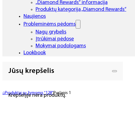
„Diamond Rewards“ informacija
Produktų kategorija „Diamond Rewards“
Naujienos
Probleminėms pėdoms
Nagų grybelis
Įtrūkimai pėdose
Mokymai podologams
Lookbook
Jūsų krepšelis
⌂
Produktai su žymomis “128”
Puslapis 1
Krepšelyje nėra produktų.