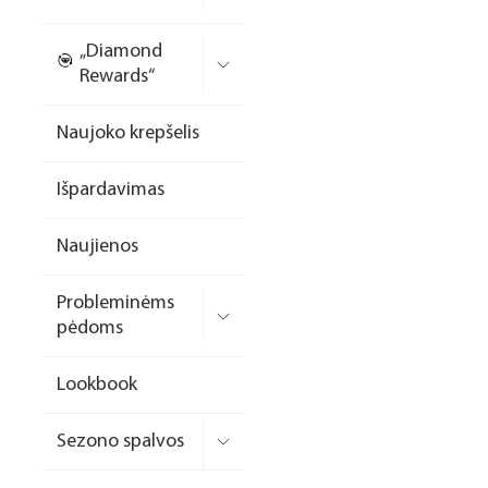
Nagų priauginimo
„Diamond
formelės/priedai
Rewards“
Skysčiai nago paruošimui
Naujoko krepšelis
Dildės
Išpardavimas
Įrankiai
Frezos antgaliai
Naujienos
Teptukai
Probleminėms
Laufwunder pėdų priežiūra
pėdoms
SPA linija
Lookbook
Dizaino/dekoravimo
priemonės
Sezono spalvos
Elektros prietaisai