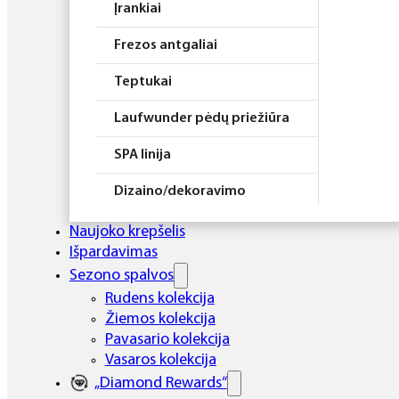
Įrankiai
Frezos antgaliai
Teptukai
Laufwunder pėdų priežiūra
SPA linija
Dizaino/dekoravimo
priemonės
Naujoko krepšelis
Elektros prietaisai
Išpardavimas
Sezono spalvos
Higiena
Rudens kolekcija
Žiemos kolekcija
Atributika
Pavasario kolekcija
Rinkiniai
Vasaros kolekcija
„Diamond Rewards“