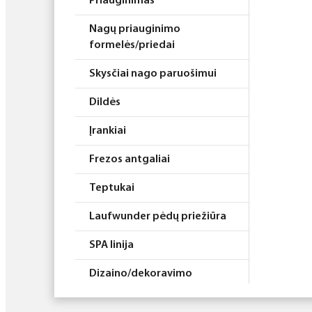
Priauginimas
Nagų priauginimo
formelės/priedai
Skysčiai nago paruošimui
Dildės
Įrankiai
Frezos antgaliai
Teptukai
Laufwunder pėdų priežiūra
SPA linija
Dizaino/dekoravimo
priemonės