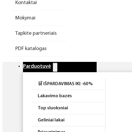
Kontaktai
Higiena
Mokymai
Atributika
Tapkite partneriais
Rinkiniai
PDF katalogas
Parduotuvė
🛒 IŠPARDAVIMAS IKI -60%
Lakavimo bazės
Top sluoksniai
Geliniai lakai