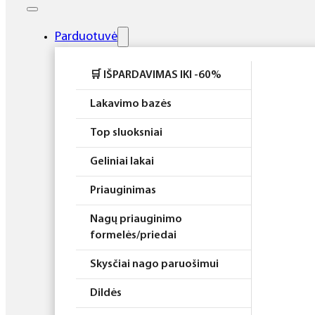
Elektros prietaisai
Higiena
Parduotuvė
Atributika
🛒 IŠPARDAVIMAS IKI -60%
Rinkiniai
Lakavimo bazės
Top sluoksniai
Geliniai lakai
Priauginimas
Nagų priauginimo
formelės/priedai
Skysčiai nago paruošimui
Dildės