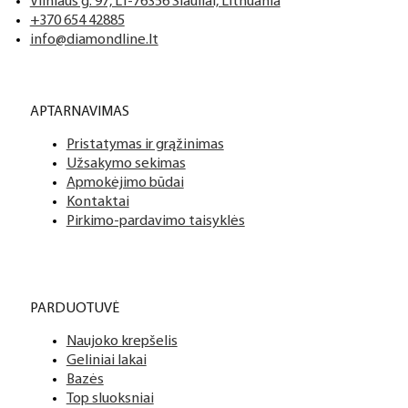
Vilniaus g. 97, LT-76356 Šiauliai, Lithuania
+370 654 42885
info@diamondline.lt
APTARNAVIMAS
Pristatymas ir grąžinimas
Užsakymo sekimas
Apmokėjimo būdai
Kontaktai
Pirkimo-pardavimo taisyklės
PARDUOTUVĖ
Naujoko krepšelis
Geliniai lakai
Bazės
Top sluoksniai