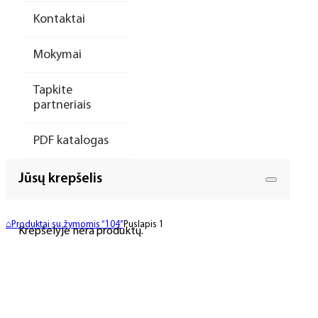
Kontaktai
Mokymai
Tapkite
partneriais
PDF katalogas
Jūsų krepšelis
⌂
Produktai su žymomis “104”
Puslapis 1
Krepšelyje nėra produktų.