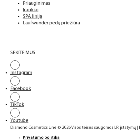
Priauginimas
Įrankiai
SPA linija
Laufwunder pėdų priežiūra
SEKITE MUS
Instagram
Facebook
TikTok
Youtube
Diamond Cosmetics Line © 2026 Visos teisės saugomos LR įstatymų |
Privatumo politika