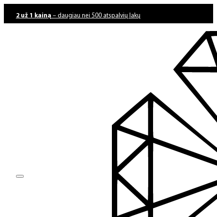
2 už 1 kainą
– daugiau nei 500 atspalvių lakų