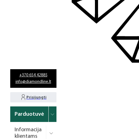
+370 654 42885
info@diamondline.lt
Prisijungti
Parduotuvė
Informacija
klientams