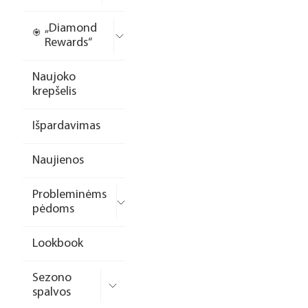
„Diamond
Rewards“
Naujoko
krepšelis
Išpardavimas
Naujienos
Probleminėms
pėdoms
Lookbook
Sezono
spalvos