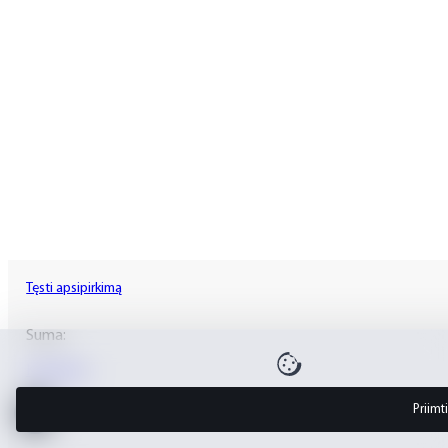
Tęsti apsipirkimą
Suma:
Krepšelis
Priimt