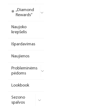
„Diamond
Rewards“
Naujoko
krepšelis
Išpardavimas
Naujienos
Probleminėms
pėdoms
Lookbook
Sezono
spalvos