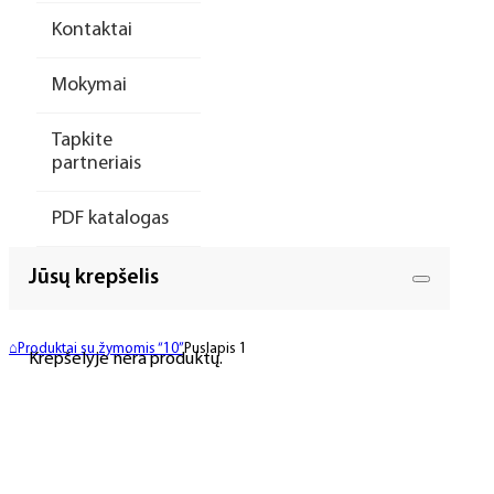
Kontaktai
Mokymai
Tapkite
partneriais
PDF katalogas
Jūsų krepšelis
⌂
Produktai su žymomis “10”
Puslapis 1
Krepšelyje nėra produktų.