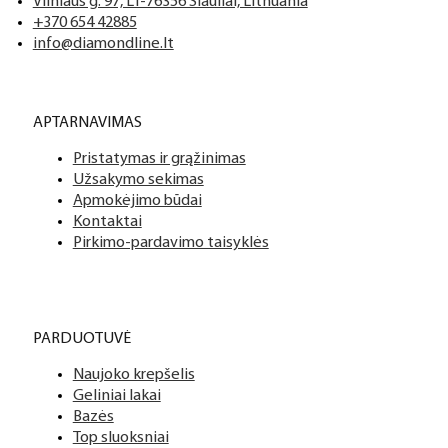
Vilniaus g. 97, LT-76356 Šiauliai, Lithuania
+370 654 42885
info@diamondline.lt
APTARNAVIMAS
Pristatymas ir grąžinimas
Užsakymo sekimas
Apmokėjimo būdai
Kontaktai
Pirkimo-pardavimo taisyklės
PARDUOTUVĖ
Naujoko krepšelis
Geliniai lakai
Bazės
Top sluoksniai