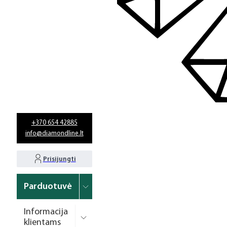
+370 654 42885
info@diamondline.lt
Prisijungti
Parduotuvė
Informacija
klientams