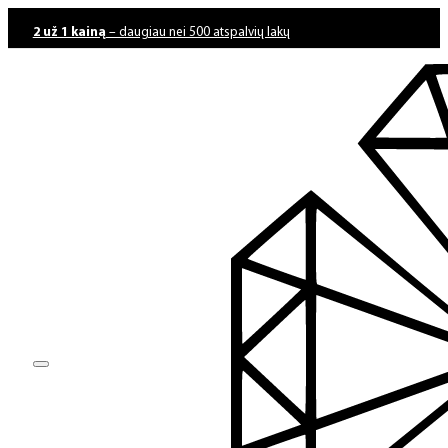
2 už 1 kainą
– daugiau nei 500 atspalvių lakų