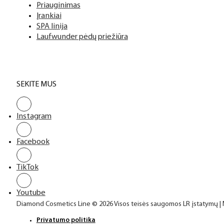
Priauginimas
Įrankiai
SPA linija
Laufwunder pėdų priežiūra
SEKITE MUS
Instagram
Facebook
TikTok
Youtube
Diamond Cosmetics Line © 2026 Visos teisės saugomos LR įstatymų |
Privatumo politika