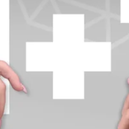
+370 654 42885
info@diamondline.lt
Prisijungti
Parduotuvė
Informacija
klientams