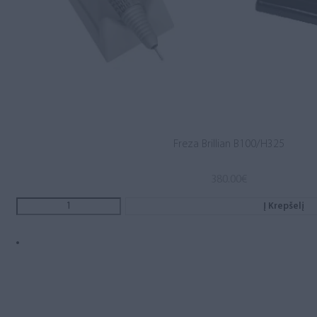
Freza Brillian B100/H325
380.00
€
Į Krepšelį