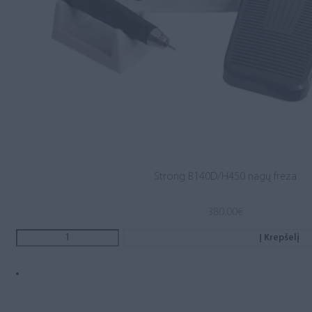
Strong B140D/H450 nagų freza
380.00
€
Į Krepšelį