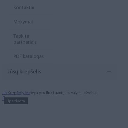
Kontaktai
Mokymai
Tapkite
partneriais
PDF katalogas
Jūsų krepšelis
Krepšelyje nėra produktų.
⌂
Frezos antgaliai
Šepetėlis frezos antgalių valymui (švelnus)
🔍
Išparduota