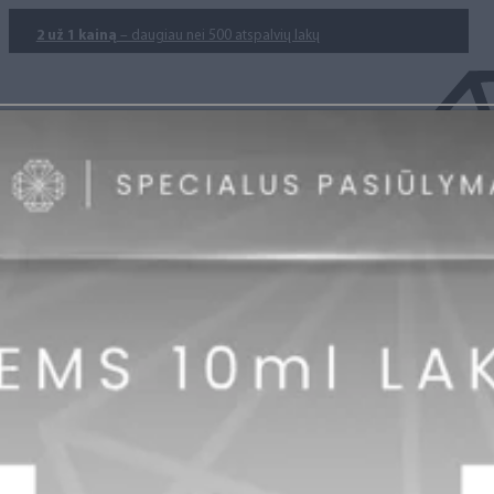
2 už 1 kainą
– daugiau nei 500 atspalvių lakų