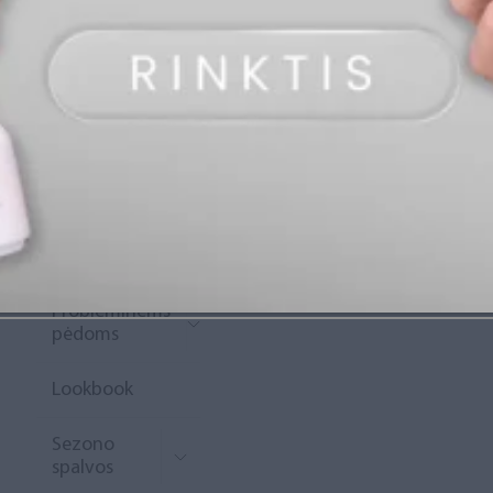
„Diamond
Rewards“
Naujoko
krepšelis
Išpardavimas
Naujienos
Probleminėms
pėdoms
Lookbook
Sezono
spalvos