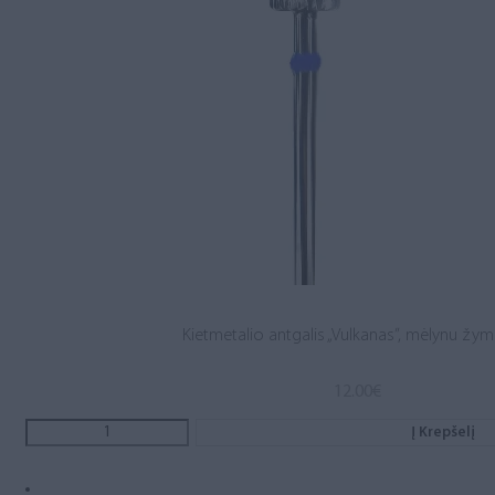
Kietmetalio antgalis „Vulkanas”, mėlynu žy
12.00
€
Į Krepšelį