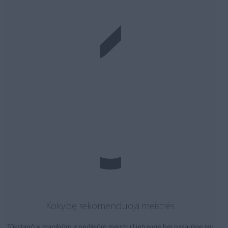
Kokybę rekomenduoja meistrės
Tūkstančiai manikiūro ir pedikiūro meistrų Lietuvoje bei pasaulyje jau