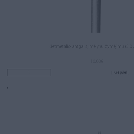
Kietmetalio antgalis, mėlynu žymėjimu (5.0 ,
10.00
€
Į Krepšelį