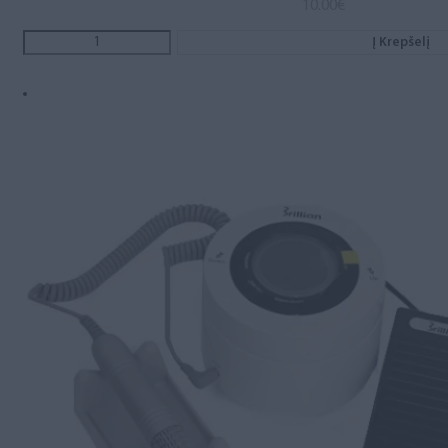
10.00
€
Į Krepšelį