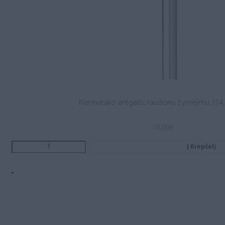
Kietmetalio antgalis, raudonu žymėjimu, (14,0
10.00
€
Į Krepšelį