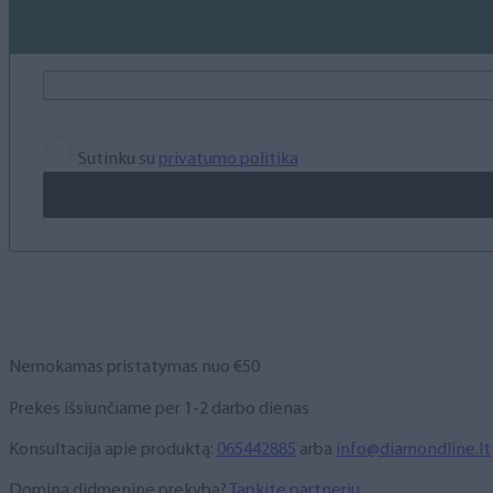
Sutinku su
privatumo politika
Nemokamas pristatymas nuo €50
Prekes išsiunčiame per 1-2 darbo dienas
Konsultacija apie produktą:
065442885
arba
info@diamondline.lt
Domina didmeninė prekyba?
Tapkite partneriu