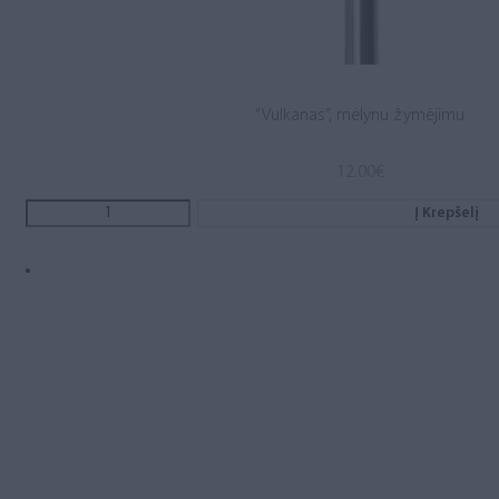
“Vulkanas”, mėlynu žymėjimu
12.00
€
Į Krepšelį