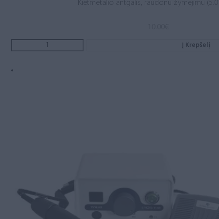
Kietmetalio antgalis, raudonu žymėjimu (5.0 
10.00
€
Į Krepšelį