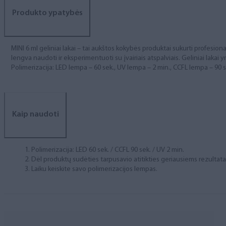
Produkto ypatybės
MINI 6 ml geliniai lakai – tai aukštos kokybės produktai sukurti profesional
lengva naudoti ir eksperimentuoti su įvairiais atspalviais. Geliniai lakai yr
Polimerizacija: LED lempa – 60 sek., UV lempa – 2 min., CCFL lempa – 90 s
Kaip naudoti
Polimerizacija: LED 60 sek. / CCFL 90 sek. / UV 2 min.
Dėl produktų sudėties tarpusavio atitikties geriausiems rezulta
Laiku keiskite savo polimerizacijos lempas.