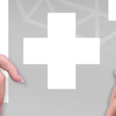
+370 654 42885
info@diamondline.lt
Prisijungti
Parduotuvė
Informacija
klientams