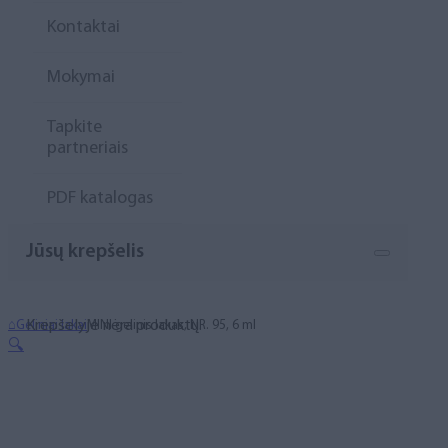
Kontaktai
Mokymai
Tapkite
partneriais
PDF katalogas
Jūsų krepšelis
Krepšelyje nėra produktų.
⌂
Geliniai lakai
MINI gelinis lakas, NR. 95, 6 ml
🔍