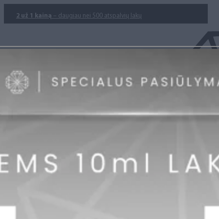
2 už 1 kainą
– daugiau nei 500 atspalvių lakų