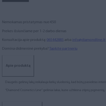
NR.
95,
6
ml
Nemokamas pristatymas nuo €50
Prekes išsiunčiame per 1-2 darbo dienas
Konsultacija apie produktą:
065442885
arba
info@diamondline.lt
Domina didmeninė prekyba?
Tapkite partneriu
Apie produktą
Daugelis gelinių lakų reikalauja kelių sluoksnių, kad būtų pasiektas int
“Diamond Cosmetics Line” geliniai lakai, kurie užtikrina stiprų pigment