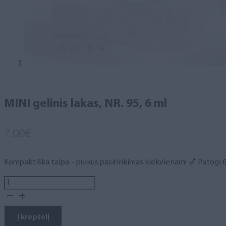
MINI gelinis lakas, NR. 95, 6 ml
7.00
€
Kompaktiška talpa – puikus pasirinkimas kiekvienam! 💅 Patogi 6 m
produkto
kiekis:
MINI
gelinis
Į krepšelį
lakas,