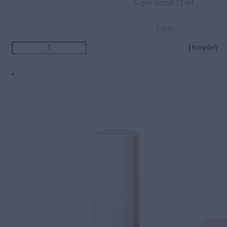
Super bond 15 ml
7.00
€
Į Krepšelį