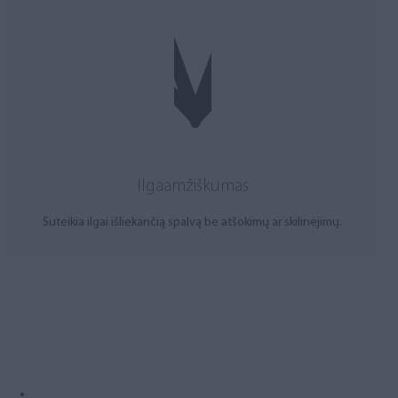
Ilgaamžiškumas
Suteikia ilgai išliekančią spalvą be atšokimų ar skilinėjimų.