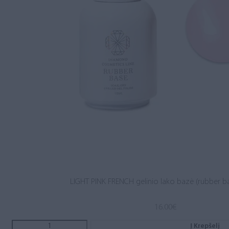
LIGHT PINK FRENCH gelinio lako bazė (rubber b
16.00
€
Į Krepšelį