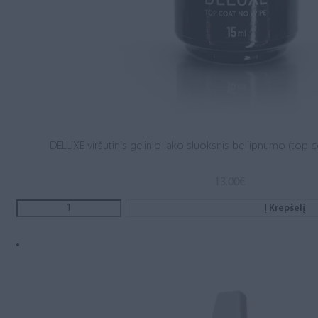
DELUXE viršutinis gelinio lako sluoksnis be lipnumo (top c
13.00
€
Į Krepšelį