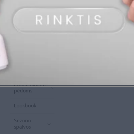
„Diamond
Rewards“
Naujoko
krepšelis
Išpardavimas
Naujienos
Probleminėms
pėdoms
Lookbook
Sezono
spalvos