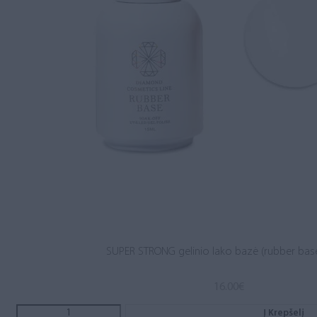
SUPER STRONG gelinio lako bazė (rubber base
16.00
€
Į Krepšelį