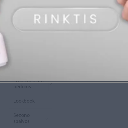
„Diamond
Rewards“
Naujoko
krepšelis
Išpardavimas
Naujienos
Probleminėms
pėdoms
Lookbook
Sezono
spalvos