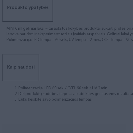
Produkto ypatybės
MINI 6 ml geliniai lakai – tai aukštos kokybės produktai sukurti profesional
lengva naudoti ir eksperimentuoti su įvairiais atspalviais. Geliniai lakai yr
Polimerizacija: LED lempa – 60 sek., UV lempa – 2 min., CCFL lempa – 90 s
Kaip naudoti
Polimerizacija: LED 60 sek. / CCFL 90 sek. / UV 2 min.
Dėl produktų sudėties tarpusavio atitikties geriausiems rezulta
Laiku keiskite savo polimerizacijos lempas.