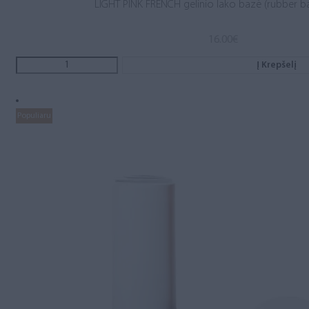
LIGHT PINK FRENCH gelinio lako bazė (rubber b
16.00
€
Į Krepšelį
Populiaru