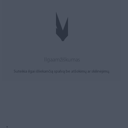
Ilgaamžiškumas
Suteikia ilgai išliekančią spalvą be atšokimų ar skilinėjimų.