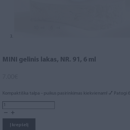
MINI gelinis lakas, NR. 91, 6 ml
7.00
€
Kompaktiška talpa – puikus pasirinkimas kiekvienam! 💅 Patogi 6 m
produkto
kiekis:
MINI
gelinis
Į krepšelį
lakas,