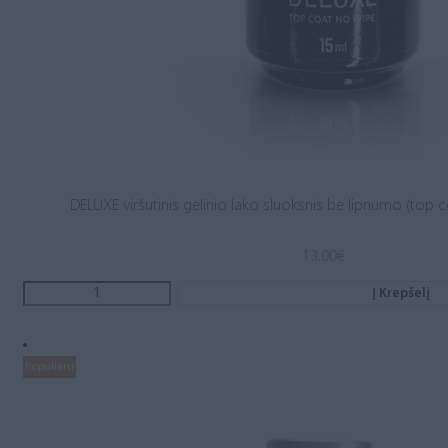
DELUXE viršutinis gelinio lako sluoksnis be lipnumo (top c
13.00
€
Į Krepšelį
Populiaru