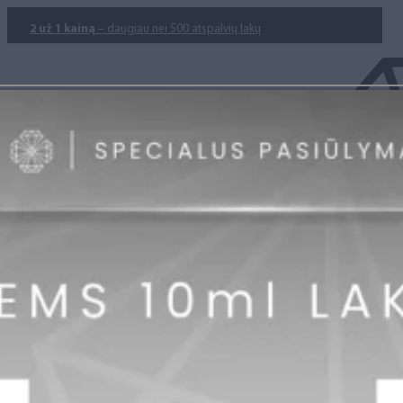
2 už 1 kainą
– daugiau nei 500 atspalvių lakų