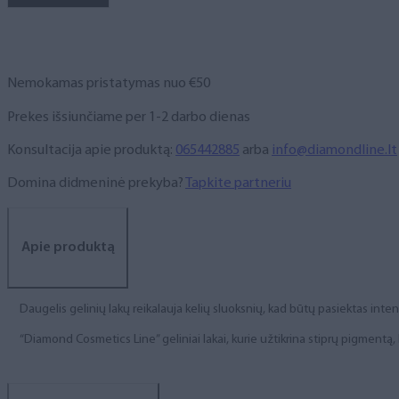
NR.
91,
6
ml
Nemokamas pristatymas nuo €50
Prekes išsiunčiame per 1-2 darbo dienas
Konsultacija apie produktą:
065442885
arba
info@diamondline.lt
Domina didmeninė prekyba?
Tapkite partneriu
Apie produktą
Daugelis gelinių lakų reikalauja kelių sluoksnių, kad būtų pasiektas int
“Diamond Cosmetics Line” geliniai lakai, kurie užtikrina stiprų pigment