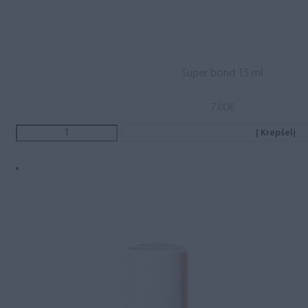
Super bond 15 ml
7.00
€
Į Krepšelį