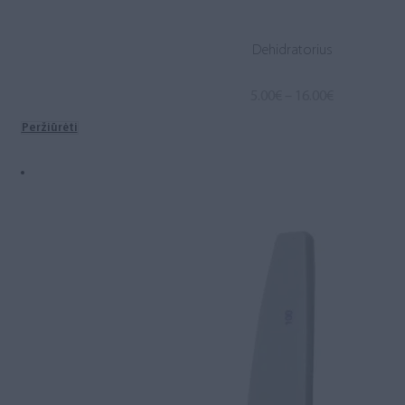
Dehidratorius
Price
5.00
€
–
16.00
€
range:
Peržiūrėti
5.00€
through
16.00€