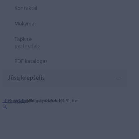
Kontaktai
Mokymai
Tapkite
partneriais
PDF katalogas
Jūsų krepšelis
Krepšelyje nėra produktų.
⌂
Geliniai lakai
MINI gelinis lakas, NR. 91, 6 ml
🔍