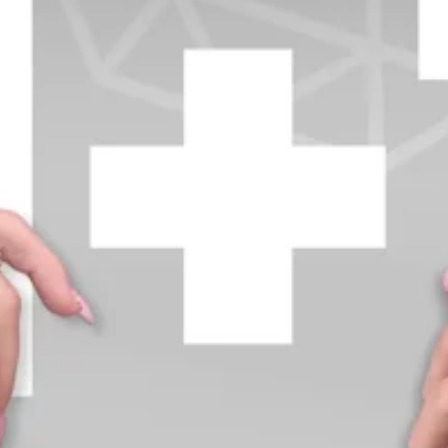
+370 654 42885
info@diamondline.lt
Prisijungti
Parduotuvė
Informacija
klientams