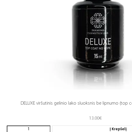
DELUXE viršutinis gelinio lako sluoksnis be lipnumo (top c
13.00
€
Į Krepšelį