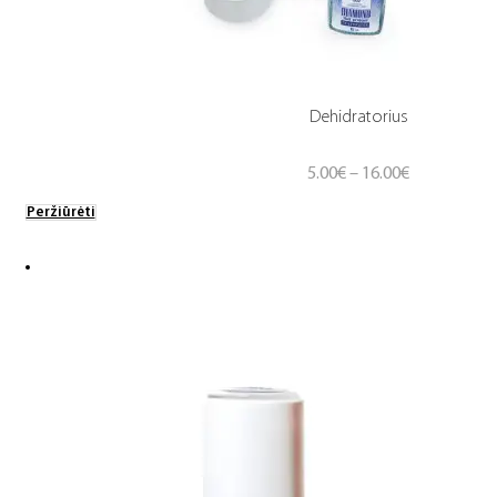
Dehidratorius
Price
5.00
€
–
16.00
€
range:
Peržiūrėti
5.00€
through
16.00€