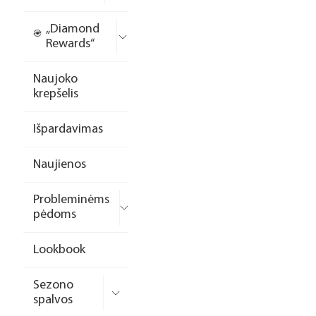
„Diamond
Rewards“
Naujoko
krepšelis
Išpardavimas
Naujienos
Probleminėms
pėdoms
Lookbook
Sezono
spalvos