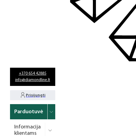
+370 654 42885
info@diamondline.lt
Prisijungti
Parduotuvė
Informacija
klientams