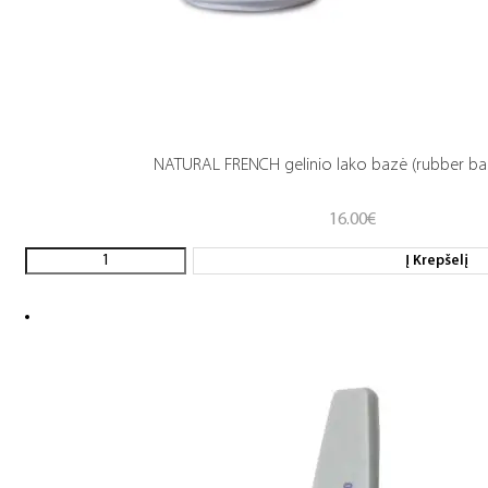
NATURAL FRENCH gelinio lako bazė (rubber ba
16.00
€
Į Krepšelį