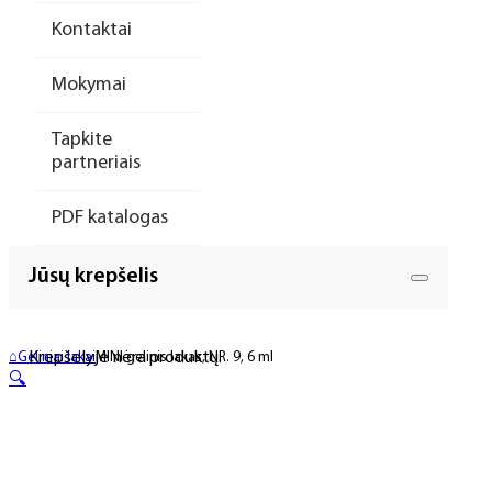
Kontaktai
Mokymai
Tapkite
partneriais
PDF katalogas
Jūsų krepšelis
Krepšelyje nėra produktų.
⌂
Geliniai lakai
MINI gelinis lakas, NR. 9, 6 ml
🔍