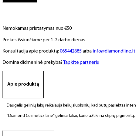
NR.
9,
6
ml
Nemokamas pristatymas nuo €50
Prekes išsiunčiame per 1-2 darbo dienas
Konsultacija apie produktą:
065442885
arba
info@diamondline.lt
Domina didmeninė prekyba?
Tapkite partneriu
Apie produktą
Daugelis gelinių lakų reikalauja kelių sluoksnių, kad būtų pasiektas int
“Diamond Cosmetics Line” geliniai lakai, kurie užtikrina stiprų pigment