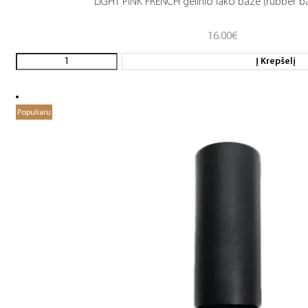
LIGHT PINK FRENCH gelinio lako bazė (rubber b
16.00
€
Į Krepšelį
Populiaru