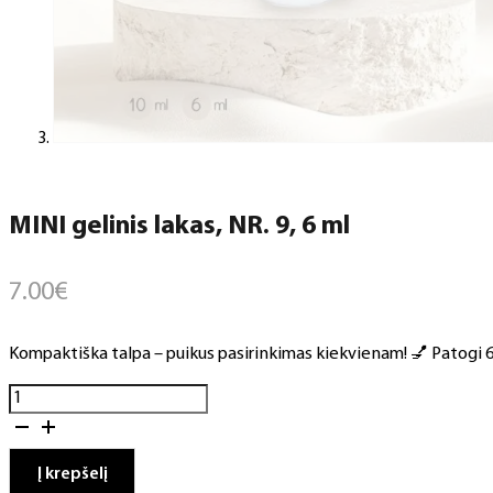
MINI gelinis lakas, NR. 9, 6 ml
7.00
€
Kompaktiška talpa – puikus pasirinkimas kiekvienam! 💅 Patogi 6 m
produkto
kiekis:
MINI
gelinis
Į krepšelį
lakas,