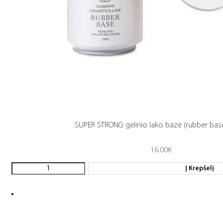
SUPER STRONG gelinio lako bazė (rubber base
16.00
€
Į Krepšelį