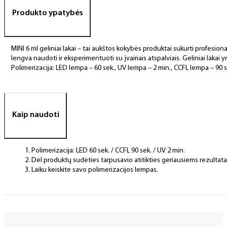
Produkto ypatybės
MINI 6 ml geliniai lakai – tai aukštos kokybės produktai sukurti profesional
lengva naudoti ir eksperimentuoti su įvairiais atspalviais. Geliniai lakai yr
Polimerizacija: LED lempa – 60 sek., UV lempa – 2 min., CCFL lempa – 90 s
Kaip naudoti
Polimerizacija: LED 60 sek. / CCFL 90 sek. / UV 2 min.
Dėl produktų sudėties tarpusavio atitikties geriausiems rezulta
Laiku keiskite savo polimerizacijos lempas.