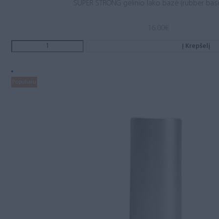
SUPER STRONG gelinio lako bazė (rubber base
16.00
€
Į Krepšelį
Populiaru