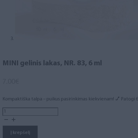
MINI gelinis lakas, NR. 83, 6 ml
7.00
€
Kompaktiška talpa – puikus pasirinkimas kiekvienam! 💅 Patogi 6 m
produkto
kiekis:
MINI
gelinis
Į krepšelį
lakas,