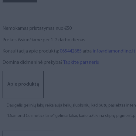
NR.
83,
6
ml
Nemokamas pristatymas nuo €50
Prekes išsiunčiame per 1-2 darbo dienas
Konsultacija apie produktą:
065442885
arba
info@diamondline.lt
Domina didmeninė prekyba?
Tapkite partneriu
Apie produktą
Daugelis gelinių lakų reikalauja kelių sluoksnių, kad būtų pasiektas int
“Diamond Cosmetics Line” geliniai lakai, kurie užtikrina stiprų pigment