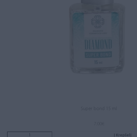
Super bond 15 ml
7.00
€
Į Krepšelį