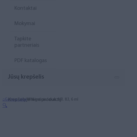
Kontaktai
Mokymai
Tapkite
partneriais
PDF katalogas
Jūsų krepšelis
Krepšelyje nėra produktų.
⌂
Geliniai lakai
MINI gelinis lakas, NR. 83, 6 ml
🔍