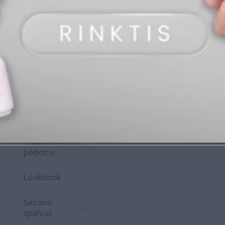
„Diamond
Rewards“
Naujoko
krepšelis
Išpardavimas
Naujienos
Probleminėms
pėdoms
Lookbook
Sezono
spalvos