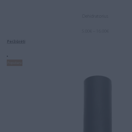
Dehidratorius
Price
5.00
€
–
16.00
€
range:
Peržiūrėti
5.00€
through
16.00€
Populiaru