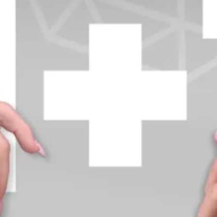
+370 654 42885
info@diamondline.lt
Prisijungti
Parduotuvė
Informacija
klientams