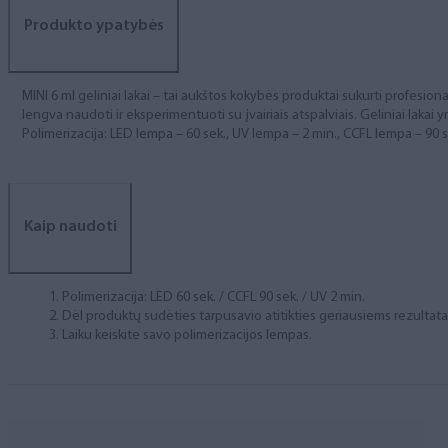
Produkto ypatybės
MINI 6 ml geliniai lakai – tai aukštos kokybės produktai sukurti profesional
lengva naudoti ir eksperimentuoti su įvairiais atspalviais. Geliniai lakai yr
Polimerizacija: LED lempa – 60 sek., UV lempa – 2 min., CCFL lempa – 90 s
Kaip naudoti
Polimerizacija: LED 60 sek. / CCFL 90 sek. / UV 2 min.
Dėl produktų sudėties tarpusavio atitikties geriausiems rezulta
Laiku keiskite savo polimerizacijos lempas.