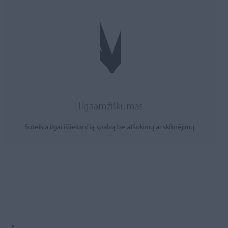
Ilgaamžiškumas
Suteikia ilgai išliekančią spalvą be atšokimų ar skilinėjimų.