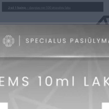
2 už 1 kainą
– daugiau nei 500 atspalvių lakų