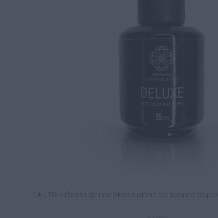
DELUXE viršutinis gelinio lako sluoksnis be lipnumo (top c