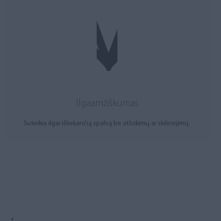
Ilgaamžiškumas
Suteikia ilgai išliekančią spalvą be atšokimų ar skilinėjimų.