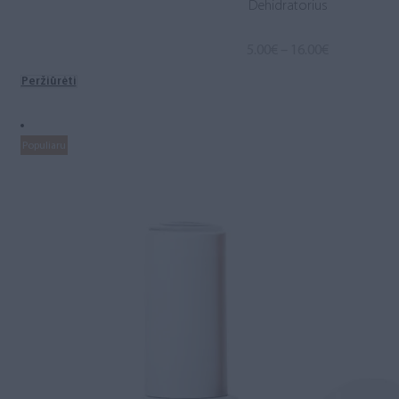
Dehidratorius
Price
5.00
€
–
16.00
€
range:
Peržiūrėti
5.00€
through
16.00€
Populiaru