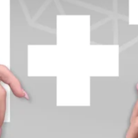
+370 654 42885
info@diamondline.lt
Prisijungti
Parduotuvė
Informacija
klientams