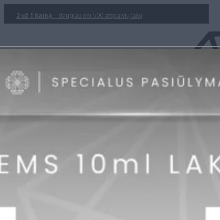
2 už 1 kainą
– daugiau nei 500 atspalvių lakų