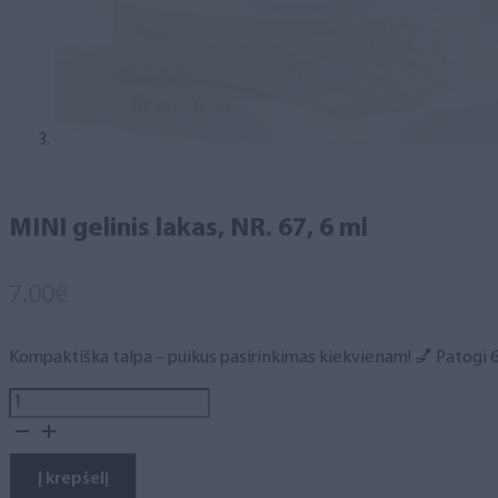
MINI gelinis lakas, NR. 67, 6 ml
7.00
€
Kompaktiška talpa – puikus pasirinkimas kiekvienam! 💅 Patogi 6 m
produkto
kiekis:
MINI
gelinis
Į krepšelį
lakas,