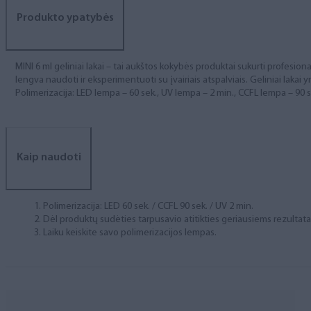
Produkto ypatybės
MINI 6 ml geliniai lakai – tai aukštos kokybės produktai sukurti profesional
lengva naudoti ir eksperimentuoti su įvairiais atspalviais. Geliniai lakai yr
Polimerizacija: LED lempa – 60 sek., UV lempa – 2 min., CCFL lempa – 90 s
Kaip naudoti
Polimerizacija: LED 60 sek. / CCFL 90 sek. / UV 2 min.
Dėl produktų sudėties tarpusavio atitikties geriausiems rezulta
Laiku keiskite savo polimerizacijos lempas.