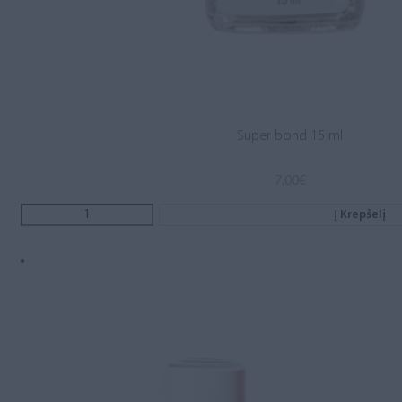
Super bond 15 ml
7.00
€
Į Krepšelį