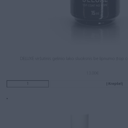
DELUXE viršutinis gelinio lako sluoksnis be lipnumo (top c
13.00
€
Į Krepšelį