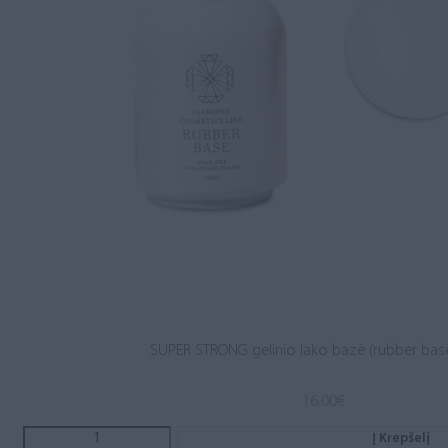
SUPER STRONG gelinio lako bazė (rubber base
16.00
€
Į Krepšelį