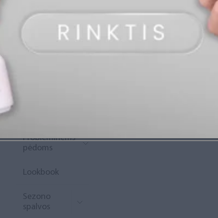
„Diamond
Rewards“
Naujoko
krepšelis
Išpardavimas
Naujienos
Probleminėms
pėdoms
Lookbook
Sezono
spalvos