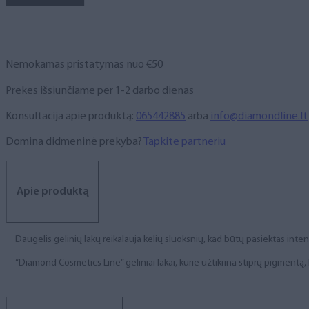
NR.
67,
6
ml
Nemokamas pristatymas nuo €50
Prekes išsiunčiame per 1-2 darbo dienas
Konsultacija apie produktą:
065442885
arba
info@diamondline.lt
Domina didmeninė prekyba?
Tapkite partneriu
Apie produktą
Daugelis gelinių lakų reikalauja kelių sluoksnių, kad būtų pasiektas int
“Diamond Cosmetics Line” geliniai lakai, kurie užtikrina stiprų pigment