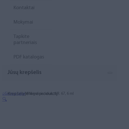
Kontaktai
Mokymai
Tapkite
partneriais
PDF katalogas
Jūsų krepšelis
Krepšelyje nėra produktų.
⌂
Geliniai lakai
MINI gelinis lakas, NR. 67, 6 ml
🔍