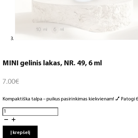
MINI gelinis lakas, NR. 49, 6 ml
7.00
€
Kompaktiška talpa – puikus pasirinkimas kiekvienam! 💅 Patogi 6 m
produkto
kiekis:
MINI
gelinis
Į krepšelį
lakas,