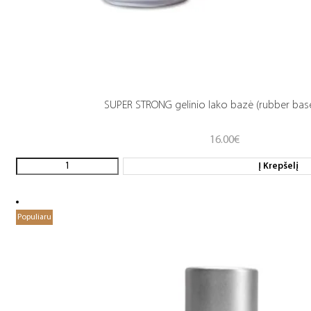
SUPER STRONG gelinio lako bazė (rubber base
16.00
€
Į Krepšelį
Populiaru