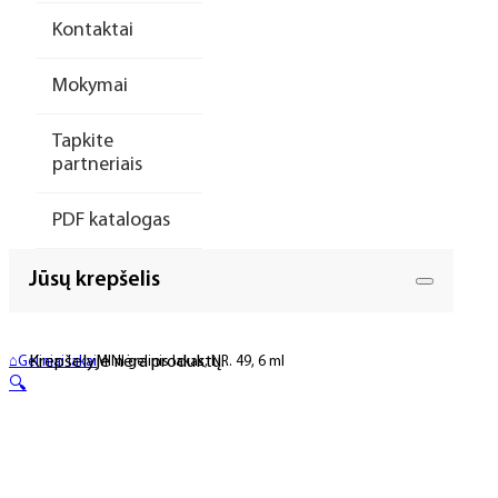
Kontaktai
Mokymai
Tapkite
partneriais
PDF katalogas
Jūsų krepšelis
Krepšelyje nėra produktų.
⌂
Geliniai lakai
MINI gelinis lakas, NR. 49, 6 ml
🔍