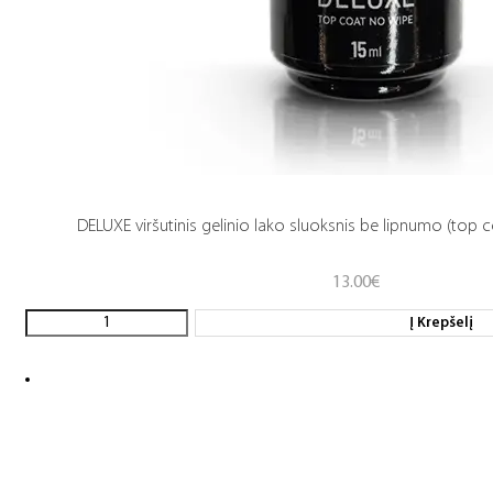
DELUXE viršutinis gelinio lako sluoksnis be lipnumo (top c
13.00
€
Į Krepšelį