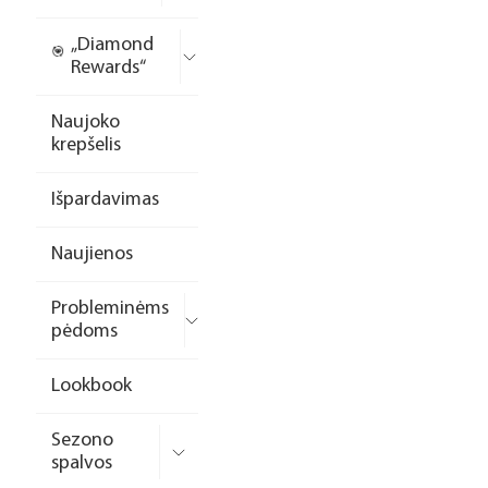
„Diamond
Rewards“
Naujoko
krepšelis
Išpardavimas
Naujienos
Probleminėms
pėdoms
Lookbook
Sezono
spalvos