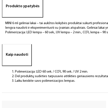
Produkto ypatybės
MINI 6 ml geliniai lakai – tai aukštos kokybės produktai sukurti profesional
lengva naudoti ir eksperimentuoti su įvairiais atspalviais. Geliniai lakai yr
Polimerizacija: LED lempa – 60 sek., UV lempa – 2 min., CCFL lempa – 90 s
Kaip naudoti
Polimerizacija: LED 60 sek. / CCFL 90 sek. / UV 2 min.
Dėl produktų sudėties tarpusavio atitikties geriausiems rezulta
Laiku keiskite savo polimerizacijos lempas.