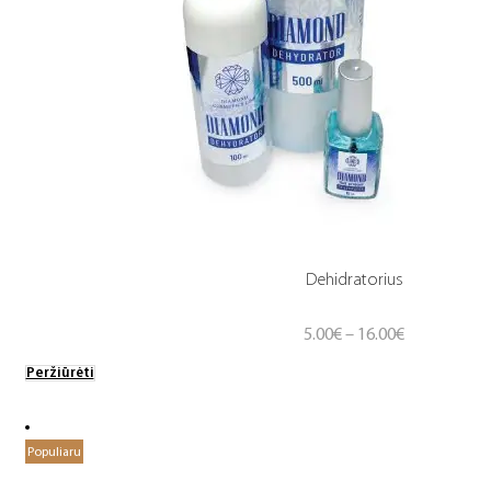
Dehidratorius
Price
5.00
€
–
16.00
€
range:
Peržiūrėti
5.00€
through
16.00€
Populiaru