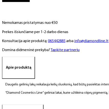
NR.
49,
6
ml
Nemokamas pristatymas nuo €50
Prekes išsiunčiame per 1-2 darbo dienas
Konsultacija apie produktą:
065442885
arba
info@diamondline.lt
Domina didmeninė prekyba?
Tapkite partneriu
Apie produktą
Daugelis gelinių lakų reikalauja kelių sluoksnių, kad būtų pasiektas int
“Diamond Cosmetics Line” geliniai lakai, kurie užtikrina stiprų pigment