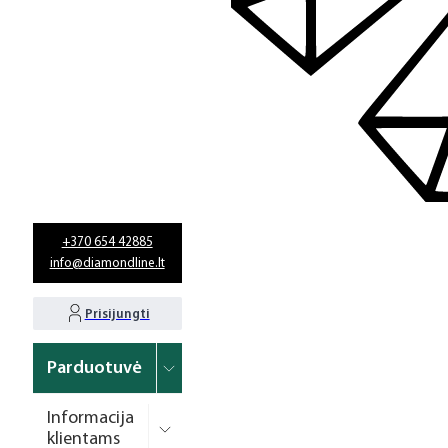
+370 654 42885
info@diamondline.lt
Prisijungti
Parduotuvė
Informacija
klientams