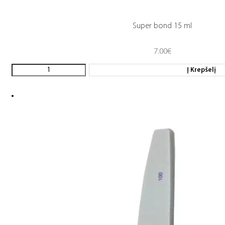
Super bond 15 ml
7.00
€
Į Krepšelį