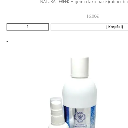
NATURAL FRENCH gelinio lako bazė (rubber ba
16.00
€
Į Krepšelį