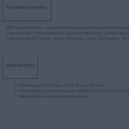
Produkto ypatybės
MINI 6 ml geliniai lakai – tai aukštos kokybės produktai sukurti profesional
lengva naudoti ir eksperimentuoti su įvairiais atspalviais. Geliniai lakai yr
Polimerizacija: LED lempa – 60 sek., UV lempa – 2 min., CCFL lempa – 90 s
Kaip naudoti
Polimerizacija: LED 60 sek. / CCFL 90 sek. / UV 2 min.
Dėl produktų sudėties tarpusavio atitikties geriausiems rezulta
Laiku keiskite savo polimerizacijos lempas.