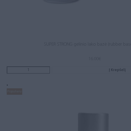
SUPER STRONG gelinio lako bazė (rubber base
16.00
€
Į Krepšelį
Populiaru