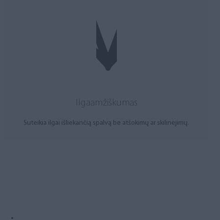
Ilgaamžiškumas
Suteikia ilgai išliekančią spalvą be atšokimų ar skilinėjimų.