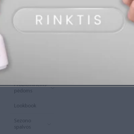
„Diamond
Rewards“
Naujoko
krepšelis
Išpardavimas
Naujienos
Probleminėms
pėdoms
Lookbook
Sezono
spalvos