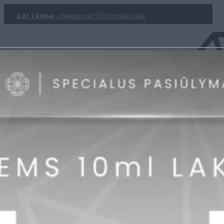
2 už 1 kainą
– daugiau nei 500 atspalvių lakų