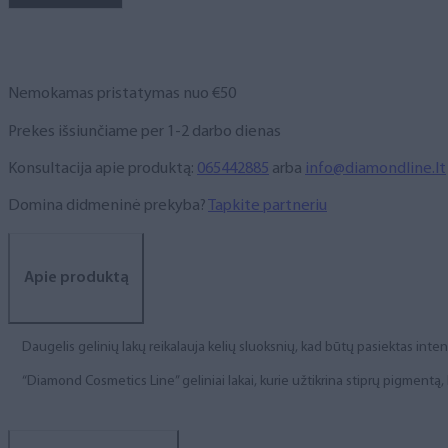
NR.
47,
6
ml
Nemokamas pristatymas nuo €50
Prekes išsiunčiame per 1-2 darbo dienas
Konsultacija apie produktą:
065442885
arba
info@diamondline.lt
Domina didmeninė prekyba?
Tapkite partneriu
Apie produktą
Daugelis gelinių lakų reikalauja kelių sluoksnių, kad būtų pasiektas int
“Diamond Cosmetics Line” geliniai lakai, kurie užtikrina stiprų pigment