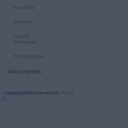
Kontaktai
Mokymai
Tapkite
partneriais
PDF katalogas
Jūsų krepšelis
Krepšelyje nėra produktų.
⌂
Geliniai lakai
MINI gelinis lakas, NR. 47, 6 ml
🔍