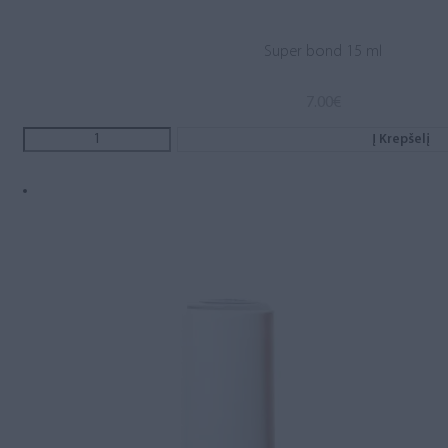
Super bond 15 ml
7.00
€
Į Krepšelį