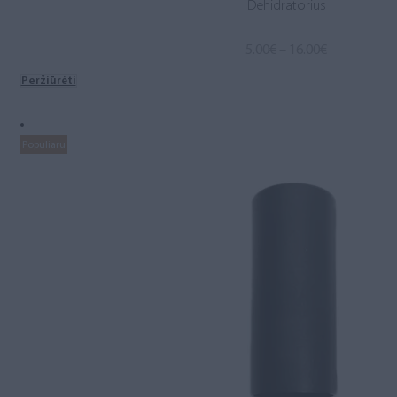
Dehidratorius
Price
5.00
€
–
16.00
€
range:
Peržiūrėti
5.00€
through
16.00€
Populiaru