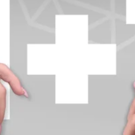
+370 654 42885
info@diamondline.lt
Prisijungti
Parduotuvė
Informacija
klientams