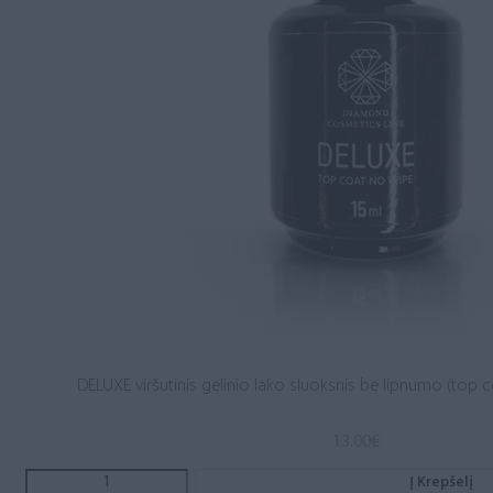
DELUXE viršutinis gelinio lako sluoksnis be lipnumo (top c
13.00
€
Į Krepšelį