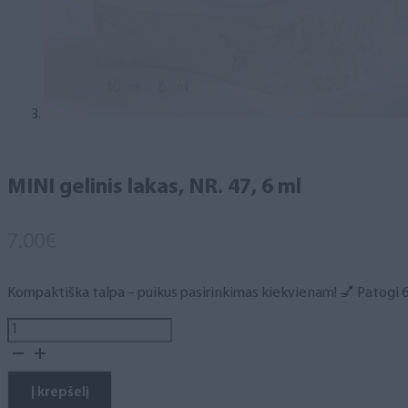
MINI gelinis lakas, NR. 47, 6 ml
7.00
€
Kompaktiška talpa – puikus pasirinkimas kiekvienam! 💅 Patogi 6 m
produkto
kiekis:
MINI
gelinis
Į krepšelį
lakas,