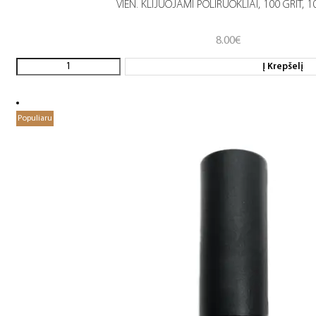
VIEN. KLIJUOJAMI POLIRUOKLIAI, 100 GRIT, 1
8.00
€
Į Krepšelį
Populiaru