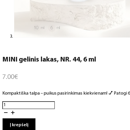
MINI gelinis lakas, NR. 44, 6 ml
7.00
€
Kompaktiška talpa – puikus pasirinkimas kiekvienam! 💅 Patogi 6 m
produkto
kiekis:
MINI
gelinis
Į krepšelį
lakas,