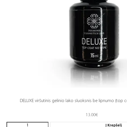
DELUXE viršutinis gelinio lako sluoksnis be lipnumo (top c
13.00
€
Į Krepšelį