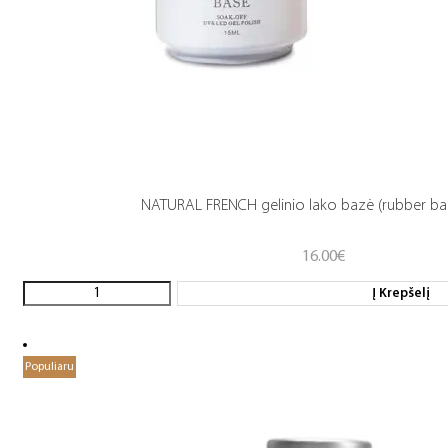
NATURAL FRENCH gelinio lako bazė (rubber ba
16.00
€
Į Krepšelį
Populiaru