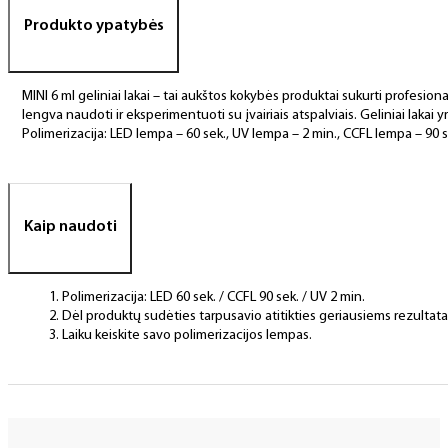
Produkto ypatybės
MINI 6 ml geliniai lakai – tai aukštos kokybės produktai sukurti profesional
lengva naudoti ir eksperimentuoti su įvairiais atspalviais. Geliniai lakai yr
Polimerizacija: LED lempa – 60 sek., UV lempa – 2 min., CCFL lempa – 90 s
Kaip naudoti
Polimerizacija: LED 60 sek. / CCFL 90 sek. / UV 2 min.
Dėl produktų sudėties tarpusavio atitikties geriausiems rezulta
Laiku keiskite savo polimerizacijos lempas.