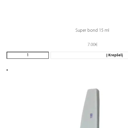
Super bond 15 ml
7.00
€
Į Krepšelį