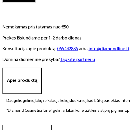
NR.
44,
6
ml
Nemokamas pristatymas nuo €50
Prekes išsiunčiame per 1-2 darbo dienas
Konsultacija apie produktą:
065442885
arba
info@diamondline.lt
Domina didmeninė prekyba?
Tapkite partneriu
Apie produktą
Daugelis gelinių lakų reikalauja kelių sluoksnių, kad būtų pasiektas int
“Diamond Cosmetics Line” geliniai lakai, kurie užtikrina stiprų pigment