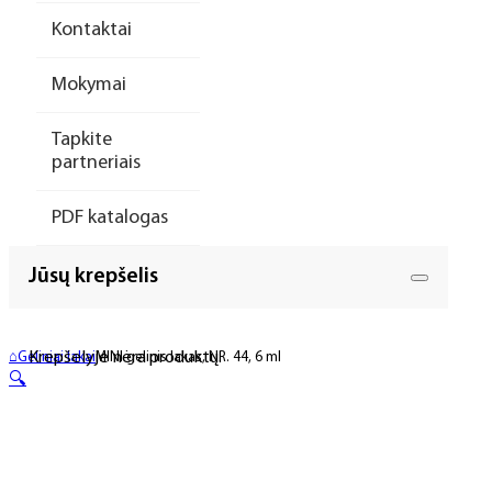
Kontaktai
Mokymai
Tapkite
partneriais
PDF katalogas
Jūsų krepšelis
Krepšelyje nėra produktų.
⌂
Geliniai lakai
MINI gelinis lakas, NR. 44, 6 ml
🔍