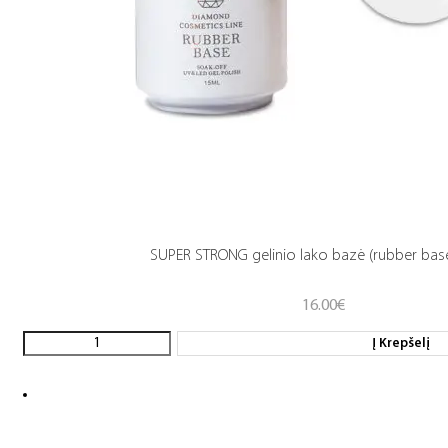
SUPER STRONG gelinio lako bazė (rubber base
16.00
€
Į Krepšelį