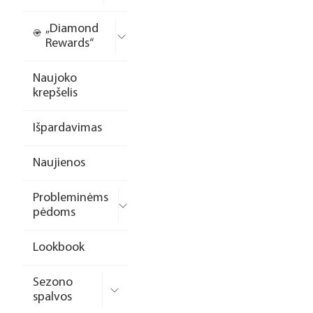
„Diamond
Rewards“
Naujoko
krepšelis
Išpardavimas
Naujienos
Probleminėms
pėdoms
Lookbook
Sezono
spalvos