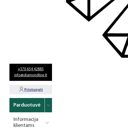
+370 654 42885
info@diamondline.lt
Prisijungti
Parduotuvė
Informacija
klientams