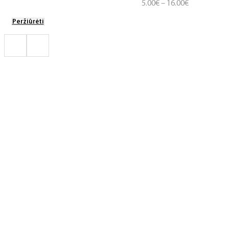
Price
5.00
€
–
16.00
€
range:
Peržiūrėti
5.00€
through
16.00€