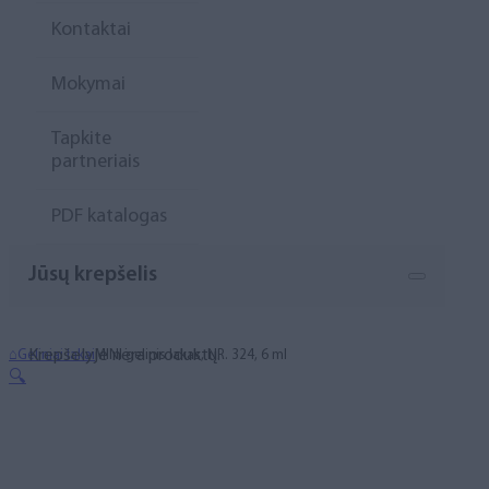
Kontaktai
Mokymai
Tapkite
partneriais
PDF katalogas
Jūsų krepšelis
Krepšelyje nėra produktų.
⌂
Geliniai lakai
MINI gelinis lakas, NR. 324, 6 ml
🔍