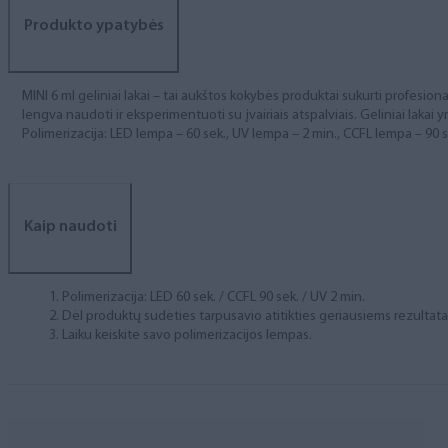
Produkto ypatybės
MINI 6 ml geliniai lakai – tai aukštos kokybės produktai sukurti profesional
lengva naudoti ir eksperimentuoti su įvairiais atspalviais. Geliniai lakai yr
Polimerizacija: LED lempa – 60 sek., UV lempa – 2 min., CCFL lempa – 90 s
Kaip naudoti
Polimerizacija: LED 60 sek. / CCFL 90 sek. / UV 2 min.
Dėl produktų sudėties tarpusavio atitikties geriausiems rezulta
Laiku keiskite savo polimerizacijos lempas.