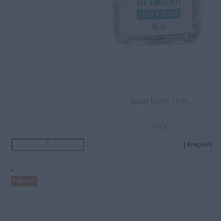
Super bond 15 ml
7.00
€
Į Krepšelį
Populiaru