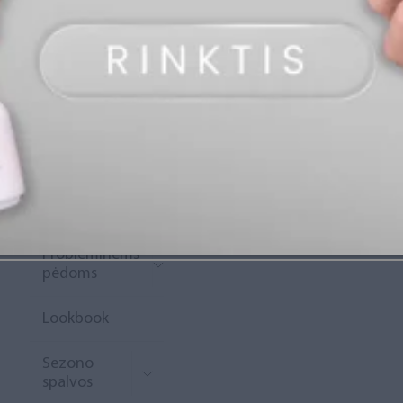
„Diamond
Rewards“
Naujoko
krepšelis
Išpardavimas
Naujienos
Probleminėms
pėdoms
Lookbook
Sezono
spalvos