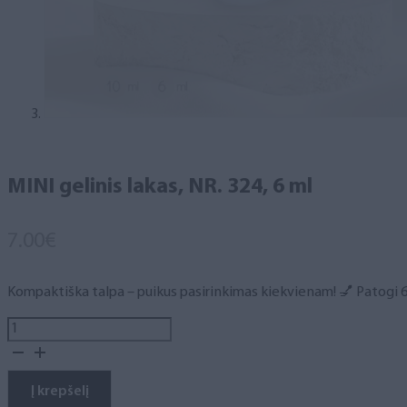
MINI gelinis lakas, NR. 324, 6 ml
7.00
€
Kompaktiška talpa – puikus pasirinkimas kiekvienam! 💅 Patogi 6 m
produkto
kiekis:
MINI
gelinis
Į krepšelį
lakas,