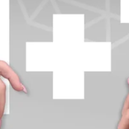
+370 654 42885
info@diamondline.lt
Prisijungti
Parduotuvė
Informacija
klientams