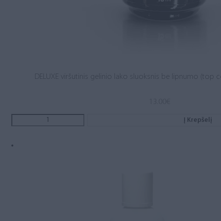
DELUXE viršutinis gelinio lako sluoksnis be lipnumo (top c
13.00
€
Į Krepšelį