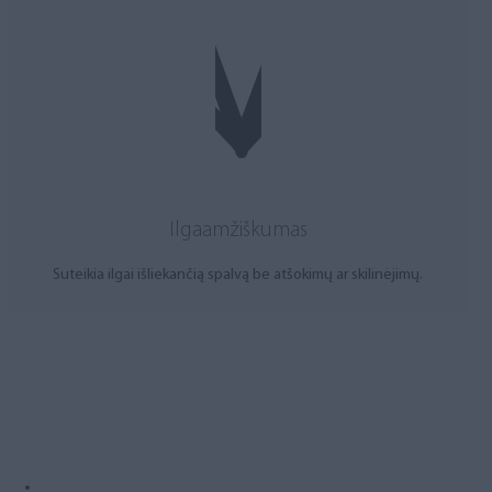
Ilgaamžiškumas
Suteikia ilgai išliekančią spalvą be atšokimų ar skilinėjimų.