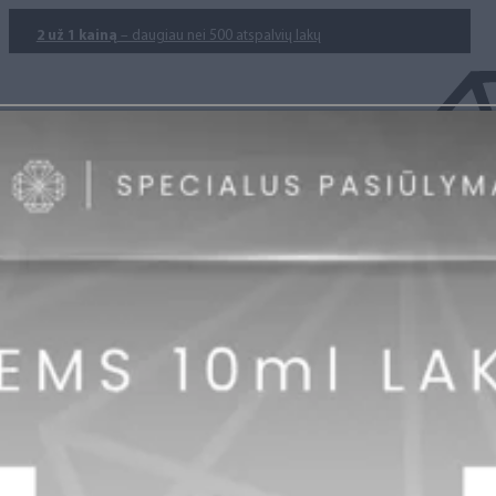
2 už 1 kainą
– daugiau nei 500 atspalvių lakų