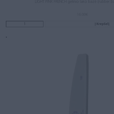
LIGHT PINK FRENCH gelinio lako bazė (rubber b
16.00
€
Į Krepšelį