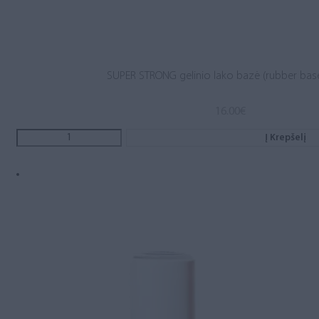
SUPER STRONG gelinio lako bazė (rubber base
16.00
€
Į Krepšelį