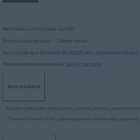
NR.
324,
6
ml
Nemokamas pristatymas nuo €50
Prekes išsiunčiame per 1-2 darbo dienas
Konsultacija apie produktą:
065442885
arba
info@diamondline.lt
Domina didmeninė prekyba?
Tapkite partneriu
Apie produktą
Daugelis gelinių lakų reikalauja kelių sluoksnių, kad būtų pasiektas int
“Diamond Cosmetics Line” geliniai lakai, kurie užtikrina stiprų pigment