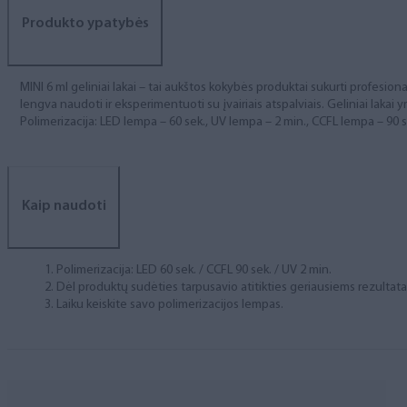
Produkto ypatybės
MINI 6 ml geliniai lakai – tai aukštos kokybės produktai sukurti profesional
lengva naudoti ir eksperimentuoti su įvairiais atspalviais. Geliniai lakai yr
Polimerizacija: LED lempa – 60 sek., UV lempa – 2 min., CCFL lempa – 90 s
Kaip naudoti
Polimerizacija: LED 60 sek. / CCFL 90 sek. / UV 2 min.
Dėl produktų sudėties tarpusavio atitikties geriausiems rezulta
Laiku keiskite savo polimerizacijos lempas.