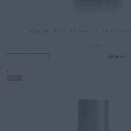
DELUXE viršutinis gelinio lako sluoksnis be lipnumo (top c
13.00
€
Į Krepšelį
Populiaru