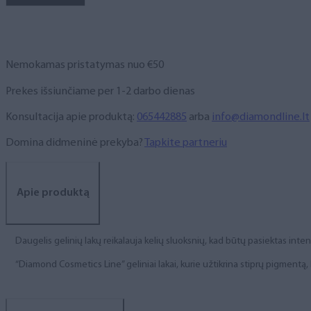
NR.
33,
6
ml
Nemokamas pristatymas nuo €50
Prekes išsiunčiame per 1-2 darbo dienas
Konsultacija apie produktą:
065442885
arba
info@diamondline.lt
Domina didmeninė prekyba?
Tapkite partneriu
Apie produktą
Daugelis gelinių lakų reikalauja kelių sluoksnių, kad būtų pasiektas int
“Diamond Cosmetics Line” geliniai lakai, kurie užtikrina stiprų pigment