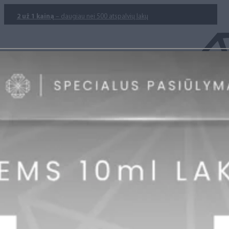
2 už 1 kainą
– daugiau nei 500 atspalvių lakų