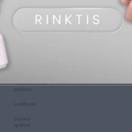
„Diamond
Rewards“
Naujoko
krepšelis
Išpardavimas
Naujienos
Probleminėms
pėdoms
Lookbook
Sezono
spalvos