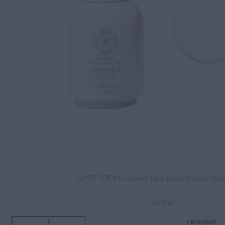
SUPER STRONG gelinio lako bazė (rubber base
16.00
€
Į Krepšelį