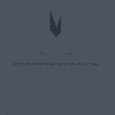
Ilgaamžiškumas
Suteikia ilgai išliekančią spalvą be atšokimų ar skilinėjimų.