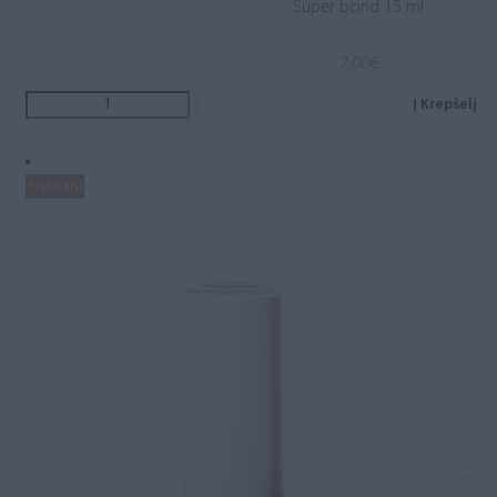
Super bond 15 ml
7.00
€
Į Krepšelį
Populiaru