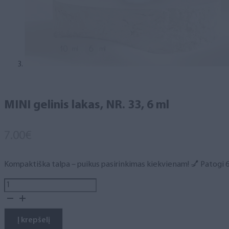
MINI gelinis lakas, NR. 33, 6 ml
7.00
€
Kompaktiška talpa – puikus pasirinkimas kiekvienam! 💅 Patogi 6 m
produkto
kiekis:
MINI
gelinis
Į krepšelį
lakas,