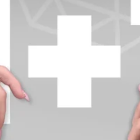
+370 654 42885
info@diamondline.lt
Prisijungti
Parduotuvė
Informacija
klientams