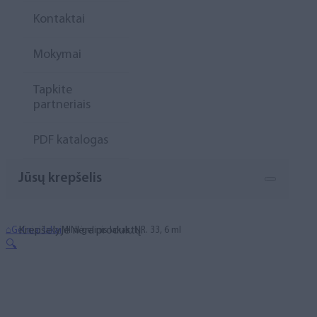
Kontaktai
Mokymai
Tapkite
partneriais
PDF katalogas
Jūsų krepšelis
Krepšelyje nėra produktų.
⌂
Geliniai lakai
MINI gelinis lakas, NR. 33, 6 ml
🔍