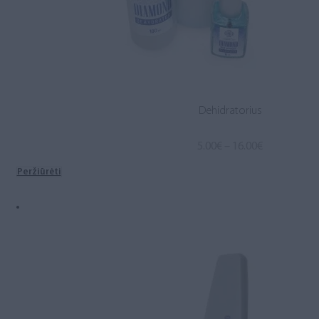
Dehidratorius
Price
5.00
€
–
16.00
€
range:
Peržiūrėti
5.00€
through
16.00€