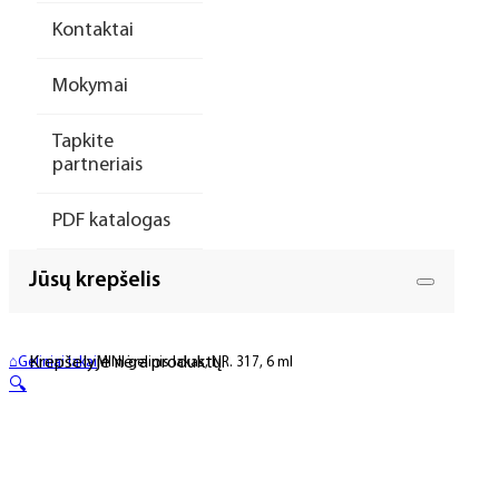
Kontaktai
Mokymai
Tapkite
partneriais
PDF katalogas
Jūsų krepšelis
Krepšelyje nėra produktų.
⌂
Geliniai lakai
MINI gelinis lakas, NR. 317, 6 ml
🔍