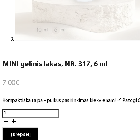
MINI gelinis lakas, NR. 317, 6 ml
7.00
€
Kompaktiška talpa – puikus pasirinkimas kiekvienam! 💅 Patogi 6 m
produkto
kiekis:
MINI
gelinis
Į krepšelį
lakas,