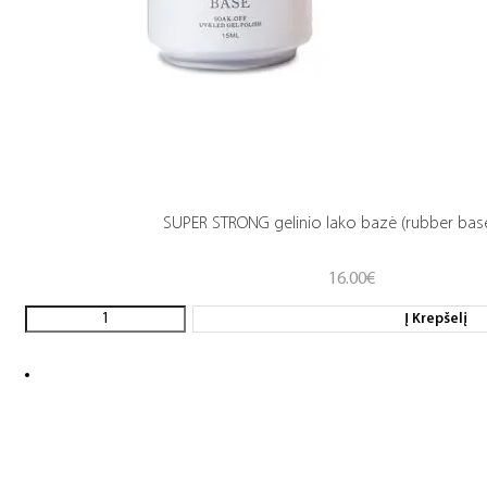
SUPER STRONG gelinio lako bazė (rubber base
16.00
€
Į Krepšelį