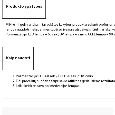
Produkto ypatybės
MINI 6 ml geliniai lakai – tai aukštos kokybės produktai sukurti profesional
lengva naudoti ir eksperimentuoti su įvairiais atspalviais. Geliniai lakai yr
Polimerizacija: LED lempa – 60 sek., UV lempa – 2 min., CCFL lempa – 90 s
Kaip naudoti
Polimerizacija: LED 60 sek. / CCFL 90 sek. / UV 2 min.
Dėl produktų sudėties tarpusavio atitikties geriausiems rezulta
Laiku keiskite savo polimerizacijos lempas.