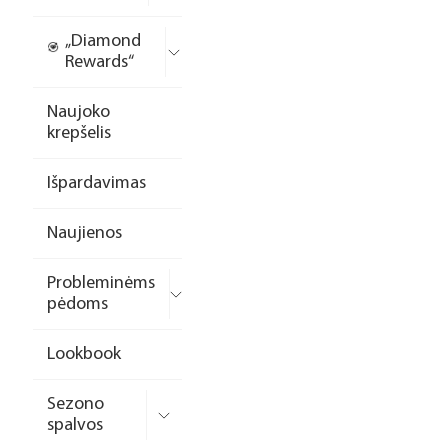
„Diamond
Rewards“
Naujoko
krepšelis
Išpardavimas
Naujienos
Probleminėms
pėdoms
Lookbook
Sezono
spalvos