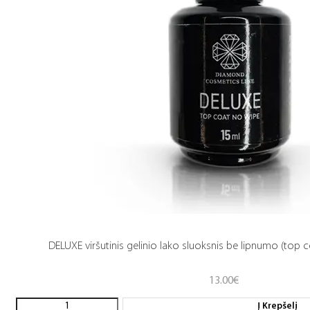
DELUXE viršutinis gelinio lako sluoksnis be lipnumo (top c
13.00
€
Į Krepšelį