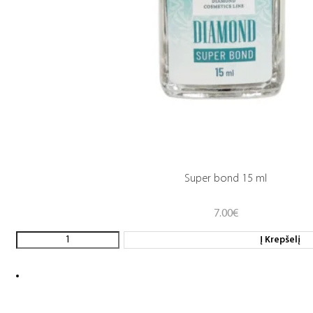
Super bond 15 ml
7.00
€
Į Krepšelį