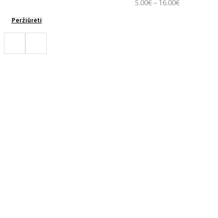
Price
5.00
€
–
16.00
€
range:
Peržiūrėti
5.00€
through
16.00€