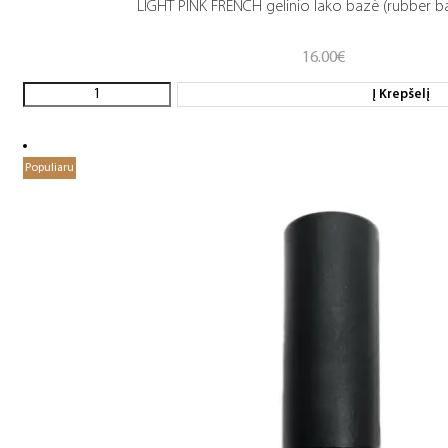
LIGHT PINK FRENCH gelinio lako bazė (rubber b
16.00
€
Į Krepšelį
Populiaru