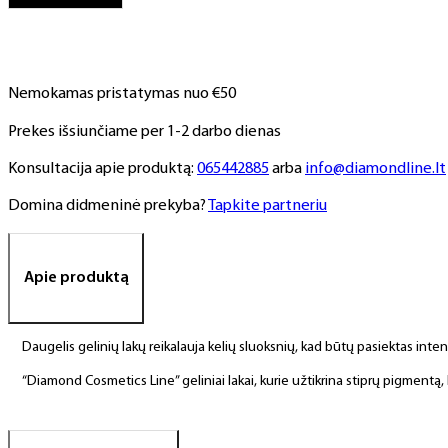
NR.
317,
6
ml
Nemokamas pristatymas nuo €50
Prekes išsiunčiame per 1-2 darbo dienas
Konsultacija apie produktą:
065442885
arba
info@diamondline.lt
Domina didmeninė prekyba?
Tapkite partneriu
Apie produktą
Daugelis gelinių lakų reikalauja kelių sluoksnių, kad būtų pasiektas int
“Diamond Cosmetics Line” geliniai lakai, kurie užtikrina stiprų pigment