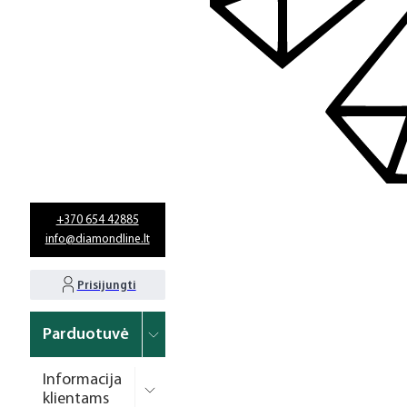
+370 654 42885
info@diamondline.lt
Prisijungti
Parduotuvė
Informacija
klientams