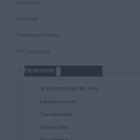
Kontaktai
Higiena
Mokymai
Atributika
Tapkite partneriais
Rinkiniai
PDF katalogas
Parduotuvė
🛒 IŠPARDAVIMAS IKI -60%
Lakavimo bazės
Top sluoksniai
Geliniai lakai