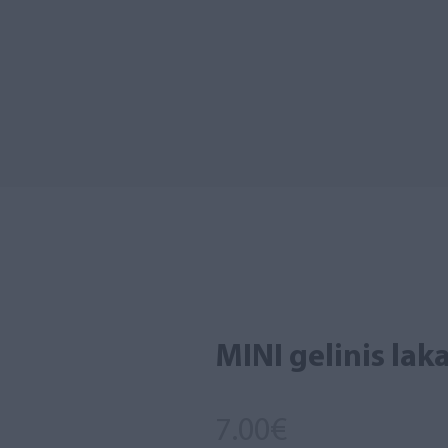
MINI gelinis laka
7.00
€