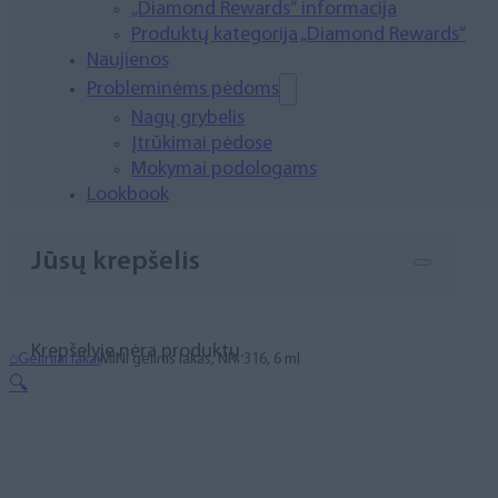
„Diamond Rewards“ informacija
Produktų kategorija „Diamond Rewards“
Naujienos
Probleminėms pėdoms
Nagų grybelis
Įtrūkimai pėdose
Mokymai podologams
Lookbook
Jūsų krepšelis
Krepšelyje nėra produktų.
⌂
Geliniai lakai
MINI gelinis lakas, NR. 316, 6 ml
🔍