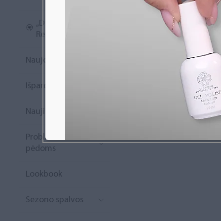
Nagų priauginimo
„Diamond
formelės/priedai
Rewards“
Skysčiai nago paruošimui
Naujoko krepšelis
Dildės
Išpardavimas
Įrankiai
Frezos antgaliai
Naujienos
Teptukai
Probleminėms
Laufwunder pėdų priežiūra
pėdoms
SPA linija
Lookbook
Dizaino/dekoravimo
priemonės
Sezono spalvos
Elektros prietaisai