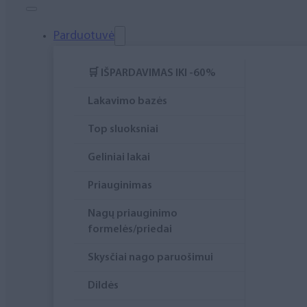
Elektros prietaisai
Higiena
Parduotuvė
Atributika
🛒 IŠPARDAVIMAS IKI -60%
Rinkiniai
Lakavimo bazės
Top sluoksniai
Geliniai lakai
Priauginimas
Nagų priauginimo
formelės/priedai
Skysčiai nago paruošimui
Dildės