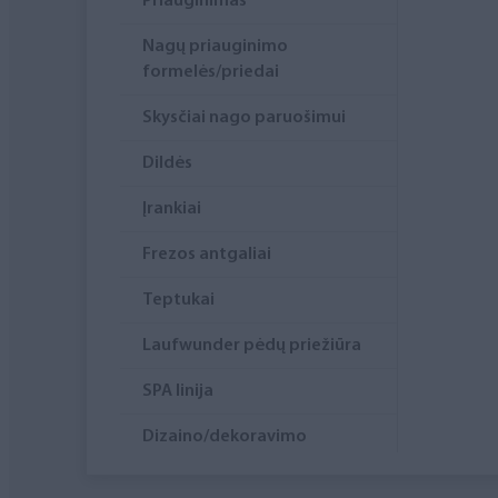
Priauginimas
Nagų priauginimo
formelės/priedai
Skysčiai nago paruošimui
Dildės
Įrankiai
Frezos antgaliai
Teptukai
Laufwunder pėdų priežiūra
SPA linija
Dizaino/dekoravimo
priemonės