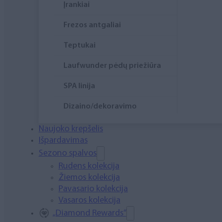
Įrankiai
Frezos antgaliai
Teptukai
Laufwunder pėdų priežiūra
SPA linija
Dizaino/dekoravimo
priemonės
Naujoko krepšelis
Elektros prietaisai
Išpardavimas
Sezono spalvos
Higiena
Rudens kolekcija
Žiemos kolekcija
Atributika
Pavasario kolekcija
Rinkiniai
Vasaros kolekcija
„Diamond Rewards“