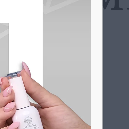
urite klausimų?
+370 654 42885
info@diamondline.lt