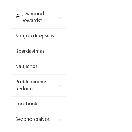
Nagų priauginimo
„Diamond
formelės/priedai
Rewards“
Skysčiai nago paruošimui
Naujoko krepšelis
Dildės
Išpardavimas
Įrankiai
Frezos antgaliai
Naujienos
Teptukai
Probleminėms
Laufwunder pėdų priežiūra
pėdoms
SPA linija
Lookbook
Dizaino/dekoravimo
priemonės
Sezono spalvos
Elektros prietaisai