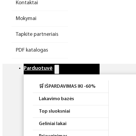
Kontaktai
Higiena
Mokymai
Atributika
Tapkite partneriais
Rinkiniai
PDF katalogas
Parduotuvė
🛒 IŠPARDAVIMAS IKI -60%
Lakavimo bazės
Top sluoksniai
Geliniai lakai