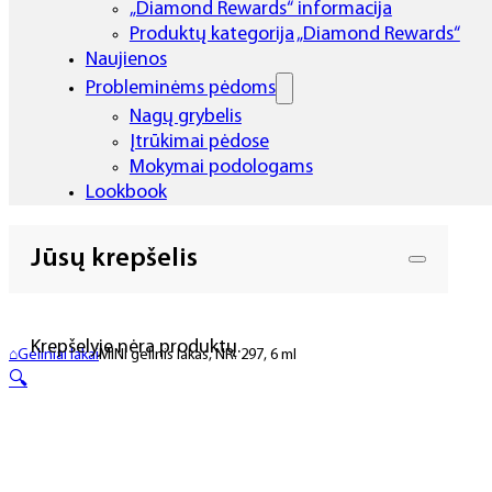
„Diamond Rewards“ informacija
Produktų kategorija „Diamond Rewards“
Naujienos
Probleminėms pėdoms
Nagų grybelis
Įtrūkimai pėdose
Mokymai podologams
Lookbook
Jūsų krepšelis
Krepšelyje nėra produktų.
⌂
Geliniai lakai
MINI gelinis lakas, NR. 297, 6 ml
🔍