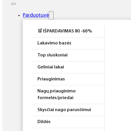
Elektros prietaisai
Higiena
Parduotuvė
Atributika
🛒 IŠPARDAVIMAS IKI -60%
Rinkiniai
Lakavimo bazės
Top sluoksniai
Geliniai lakai
Priauginimas
Nagų priauginimo
formelės/priedai
Skysčiai nago paruošimui
Dildės