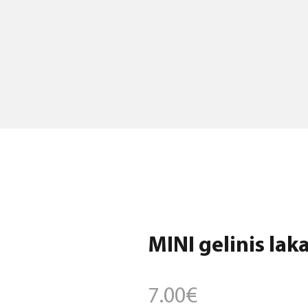
MINI gelinis laka
7.00
€