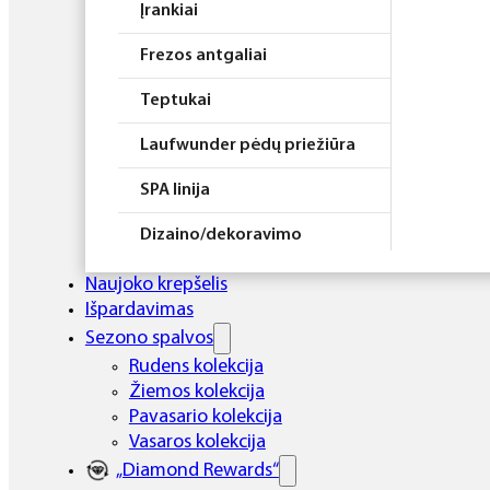
Įrankiai
Frezos antgaliai
Teptukai
Laufwunder pėdų priežiūra
SPA linija
Dizaino/dekoravimo
priemonės
Naujoko krepšelis
Elektros prietaisai
Išpardavimas
Sezono spalvos
Higiena
Rudens kolekcija
Žiemos kolekcija
Atributika
Pavasario kolekcija
Rinkiniai
Vasaros kolekcija
„Diamond Rewards“