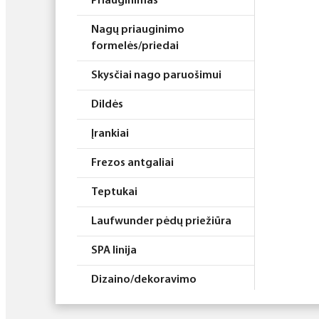
Priauginimas
Nagų priauginimo
formelės/priedai
Skysčiai nago paruošimui
Dildės
Įrankiai
Frezos antgaliai
Teptukai
Laufwunder pėdų priežiūra
SPA linija
Dizaino/dekoravimo
priemonės