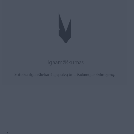
Ilgaamžiškumas
Suteikia ilgai išliekančią spalvą be atšokimų ar skilinėjimų.