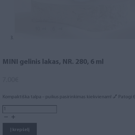
MINI gelinis lakas, NR. 280, 6 ml
7.00
€
Kompaktiška talpa – puikus pasirinkimas kiekvienam! 💅 Patogi 6 m
produkto
kiekis:
MINI
gelinis
Į krepšelį
lakas,