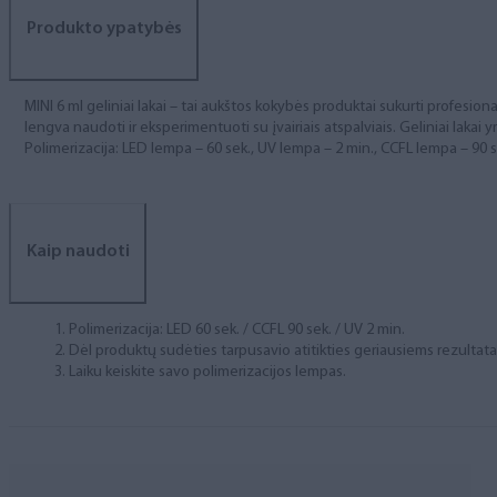
Produkto ypatybės
MINI 6 ml geliniai lakai – tai aukštos kokybės produktai sukurti profesional
lengva naudoti ir eksperimentuoti su įvairiais atspalviais. Geliniai lakai yr
Polimerizacija: LED lempa – 60 sek., UV lempa – 2 min., CCFL lempa – 90 s
Kaip naudoti
Polimerizacija: LED 60 sek. / CCFL 90 sek. / UV 2 min.
Dėl produktų sudėties tarpusavio atitikties geriausiems rezulta
Laiku keiskite savo polimerizacijos lempas.