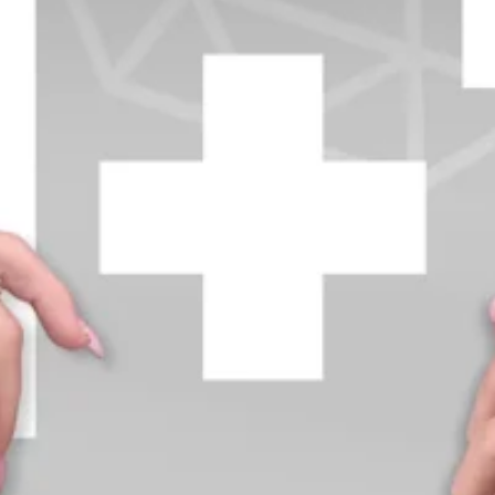
+370 654 42885
info@diamondline.lt
Prisijungti
Parduotuvė
Informacija
klientams