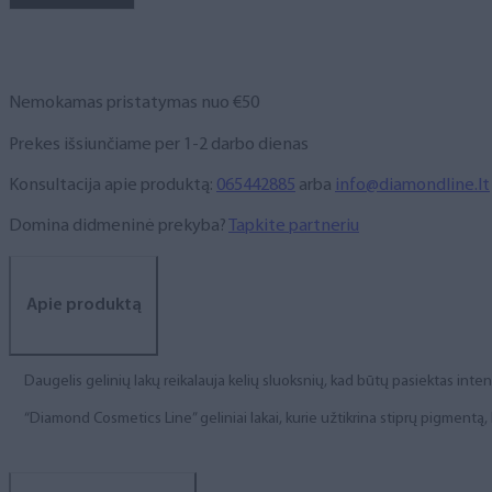
NR.
280,
6
ml
Nemokamas pristatymas nuo €50
Prekes išsiunčiame per 1-2 darbo dienas
Konsultacija apie produktą:
065442885
arba
info@diamondline.lt
Domina didmeninė prekyba?
Tapkite partneriu
Apie produktą
Daugelis gelinių lakų reikalauja kelių sluoksnių, kad būtų pasiektas int
“Diamond Cosmetics Line” geliniai lakai, kurie užtikrina stiprų pigment