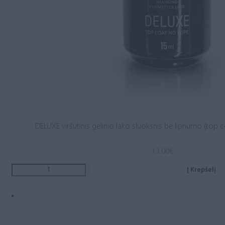
DELUXE viršutinis gelinio lako sluoksnis be lipnumo (top c
13.00
€
Į Krepšelį