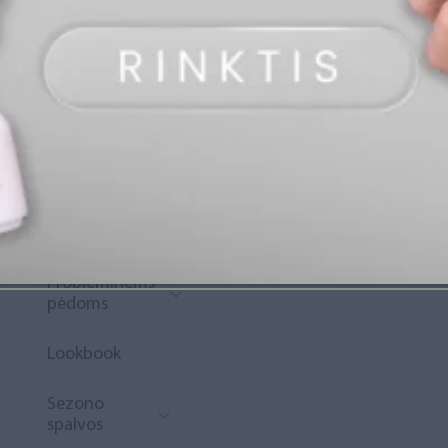
„Diamond
Rewards“
Naujoko
krepšelis
Išpardavimas
Naujienos
Probleminėms
pėdoms
Lookbook
Sezono
spalvos