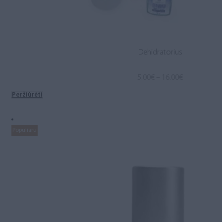
Dehidratorius
Price
5.00
€
–
16.00
€
range:
Peržiūrėti
5.00€
through
16.00€
Populiaru