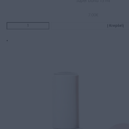
Super bond 15 ml
7.00
€
Į Krepšelį