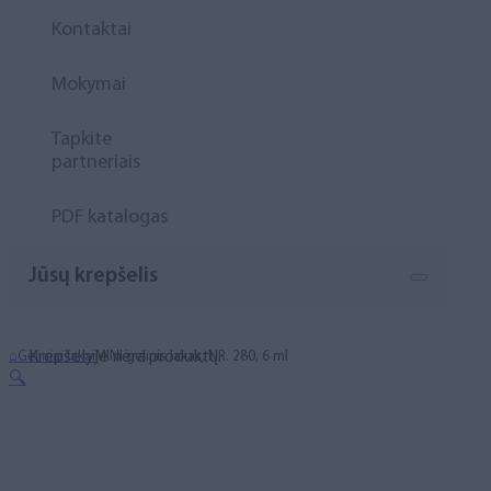
Kontaktai
Mokymai
Tapkite
partneriais
PDF katalogas
Jūsų krepšelis
Krepšelyje nėra produktų.
⌂
Geliniai lakai
MINI gelinis lakas, NR. 280, 6 ml
🔍