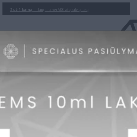
2 už 1 kainą
– daugiau nei 500 atspalvių lakų