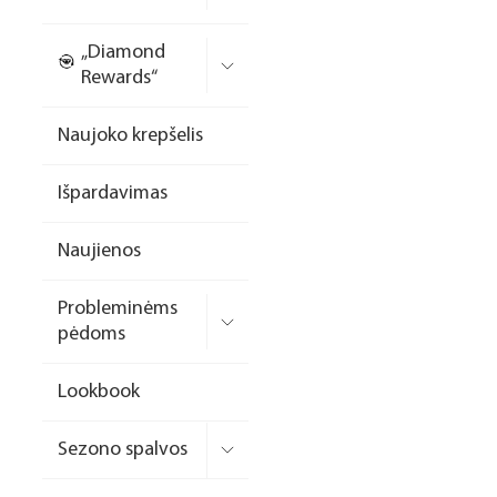
Nagų priauginimo
„Diamond
formelės/priedai
Rewards“
Skysčiai nago paruošimui
Naujoko krepšelis
Dildės
Išpardavimas
Įrankiai
Frezos antgaliai
Naujienos
Teptukai
Probleminėms
Laufwunder pėdų priežiūra
pėdoms
SPA linija
Lookbook
Dizaino/dekoravimo
priemonės
Sezono spalvos
Elektros prietaisai