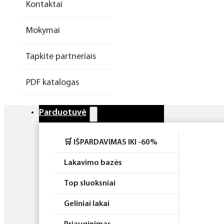
Kontaktai
Higiena
Mokymai
Atributika
Tapkite partneriais
Rinkiniai
PDF katalogas
Parduotuvė
🛒 IŠPARDAVIMAS IKI -60%
Lakavimo bazės
Top sluoksniai
Geliniai lakai