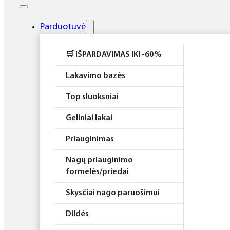
Elektros prietaisai
Higiena
Parduotuvė
Atributika
🛒 IŠPARDAVIMAS IKI -60%
Rinkiniai
Lakavimo bazės
Top sluoksniai
Geliniai lakai
Priauginimas
Nagų priauginimo
formelės/priedai
Skysčiai nago paruošimui
Dildės