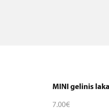
MINI gelinis laka
7.00
€