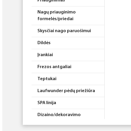
Priauginimas
Nagų priauginimo
formelės/priedai
Skysčiai nago paruošimui
Dildės
Įrankiai
Frezos antgaliai
Teptukai
Laufwunder pėdų priežiūra
SPA linija
Dizaino/dekoravimo
priemonės