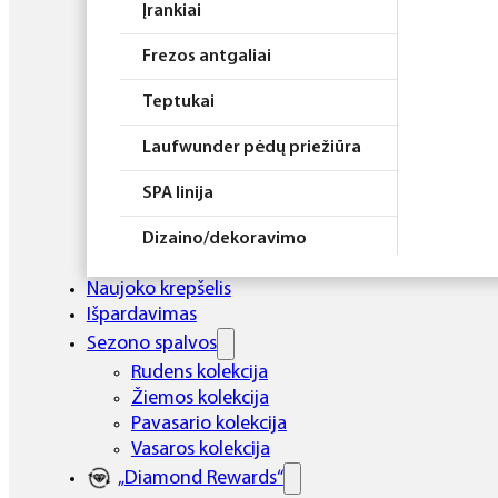
Įrankiai
Frezos antgaliai
Teptukai
Laufwunder pėdų priežiūra
SPA linija
Dizaino/dekoravimo
priemonės
Naujoko krepšelis
Elektros prietaisai
Išpardavimas
Sezono spalvos
Higiena
Rudens kolekcija
Žiemos kolekcija
Atributika
Pavasario kolekcija
Rinkiniai
Vasaros kolekcija
„Diamond Rewards“