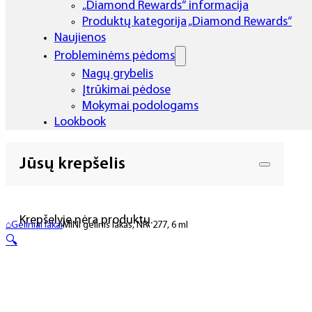
„Diamond Rewards“ informacija
Produktų kategorija „Diamond Rewards“
Naujienos
Probleminėms pėdoms
Nagų grybelis
Įtrūkimai pėdose
Mokymai podologams
Lookbook
Jūsų krepšelis
Krepšelyje nėra produktų.
⌂
Geliniai lakai
MINI gelinis lakas, NR. 277, 6 ml
🔍