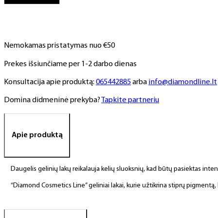
NR.
270,
6
ml
Nemokamas pristatymas nuo €50
Prekes išsiunčiame per 1-2 darbo dienas
Konsultacija apie produktą:
065442885
arba
info@diamondline.lt
Domina didmeninė prekyba?
Tapkite partneriu
Apie produktą
Daugelis gelinių lakų reikalauja kelių sluoksnių, kad būtų pasiektas int
“Diamond Cosmetics Line” geliniai lakai, kurie užtikrina stiprų pigment