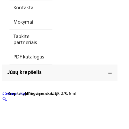
Kontaktai
Mokymai
Tapkite
partneriais
PDF katalogas
Jūsų krepšelis
Krepšelyje nėra produktų.
⌂
Geliniai lakai
MINI gelinis lakas, NR. 270, 6 ml
🔍