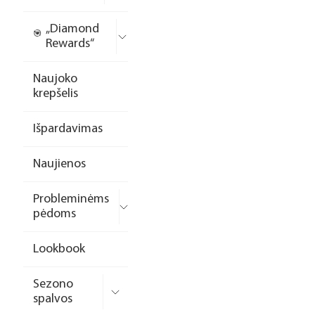
„Diamond
Rewards“
Naujoko
krepšelis
Išpardavimas
Naujienos
Probleminėms
pėdoms
Lookbook
Sezono
spalvos