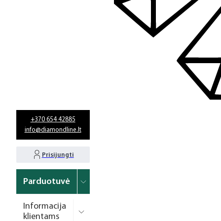
+370 654 42885
info@diamondline.lt
Prisijungti
Parduotuvė
Informacija
klientams