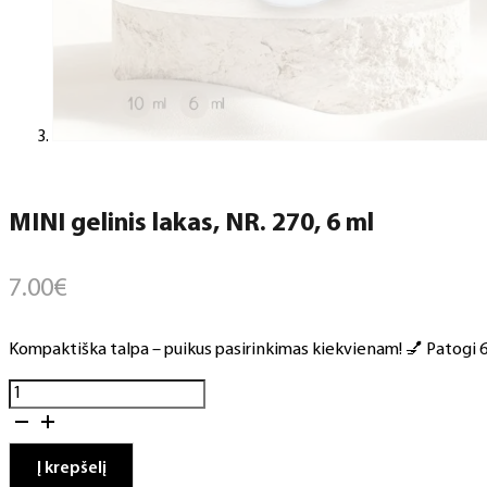
MINI gelinis lakas, NR. 270, 6 ml
7.00
€
Kompaktiška talpa – puikus pasirinkimas kiekvienam! 💅 Patogi 6 m
produkto
kiekis:
MINI
gelinis
Į krepšelį
lakas,