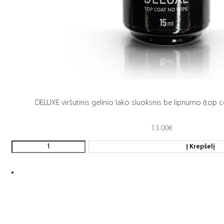
DELUXE viršutinis gelinio lako sluoksnis be lipnumo (top c
13.00
€
Į Krepšelį