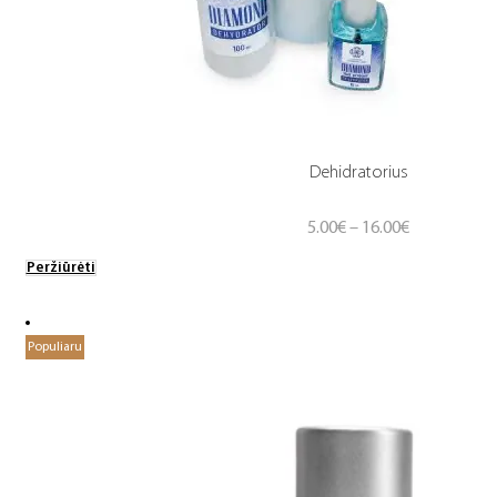
Dehidratorius
Price
5.00
€
–
16.00
€
range:
Peržiūrėti
5.00€
through
16.00€
Populiaru