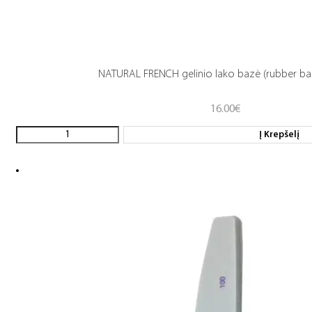
NATURAL FRENCH gelinio lako bazė (rubber ba
16.00
€
Į Krepšelį