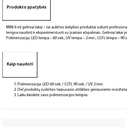
Produkto ypatybės
MINI 6 ml geliniai lakai – tai aukštos kokybės produktai sukurti profesional
lengva naudoti ir eksperimentuoti su įvairiais atspalviais. Geliniai lakai yr
Polimerizacija: LED lempa – 60 sek., UV lempa – 2 min., CCFL lempa – 90 s
Kaip naudoti
Polimerizacija: LED 60 sek. / CCFL 90 sek. / UV 2 min.
Dėl produktų sudėties tarpusavio atitikties geriausiems rezulta
Laiku keiskite savo polimerizacijos lempas.