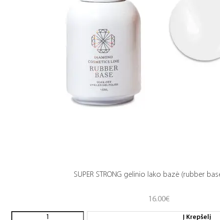
SUPER STRONG gelinio lako bazė (rubber base
16.00
€
Į Krepšelį