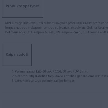
Produkto ypatybės
MINI 6 ml geliniai lakai – tai aukštos kokybės produktai sukurti profesional
lengva naudoti ir eksperimentuoti su įvairiais atspalviais. Geliniai lakai yr
Polimerizacija: LED lempa – 60 sek., UV lempa – 2 min., CCFL lempa – 90 s
Kaip naudoti
Polimerizacija: LED 60 sek. / CCFL 90 sek. / UV 2 min.
Dėl produktų sudėties tarpusavio atitikties geriausiems rezulta
Laiku keiskite savo polimerizacijos lempas.