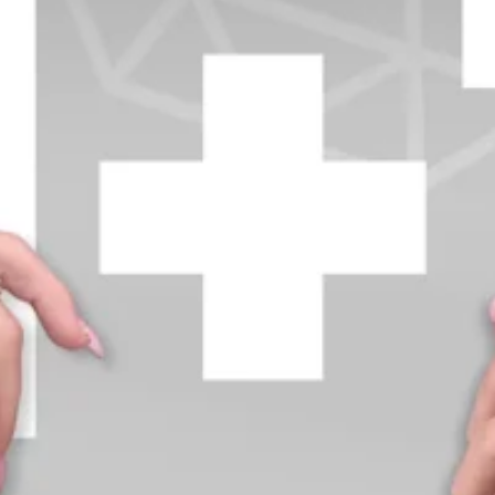
+370 654 42885
info@diamondline.lt
Prisijungti
Parduotuvė
Informacija
klientams