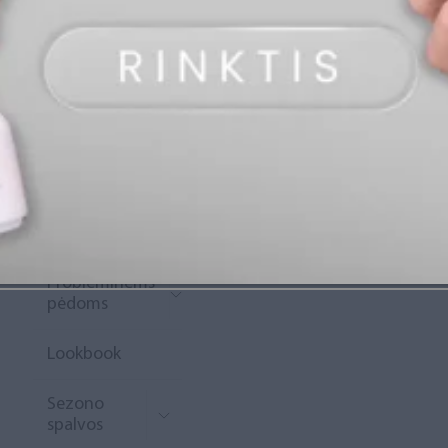
„Diamond
Rewards“
Naujoko
krepšelis
Išpardavimas
Naujienos
Probleminėms
pėdoms
Lookbook
Sezono
spalvos