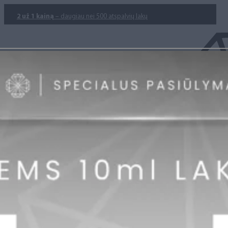
2 už 1 kainą
– daugiau nei 500 atspalvių lakų