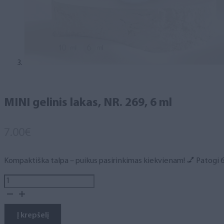
MINI gelinis lakas, NR. 269, 6 ml
7.00
€
Kompaktiška talpa – puikus pasirinkimas kiekvienam! 💅 Patogi 6 m
produkto
kiekis:
MINI
gelinis
Į krepšelį
lakas,