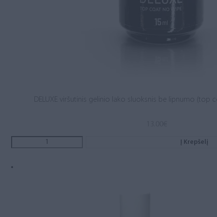
DELUXE viršutinis gelinio lako sluoksnis be lipnumo (top c
13.00
€
Į Krepšelį