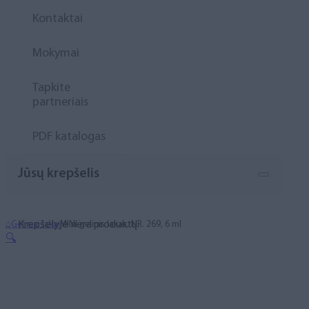
Kontaktai
Mokymai
Tapkite
partneriais
PDF katalogas
Jūsų krepšelis
Krepšelyje nėra produktų.
⌂
Geliniai lakai
MINI gelinis lakas, NR. 269, 6 ml
🔍