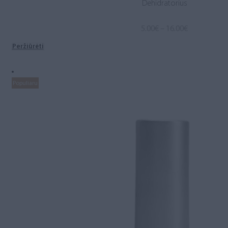
Dehidratorius
Price
5.00
€
–
16.00
€
range:
Peržiūrėti
5.00€
through
16.00€
Populiaru