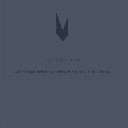
Ilgaamžiškumas
Suteikia ilgai išliekančią spalvą be atšokimų ar skilinėjimų.