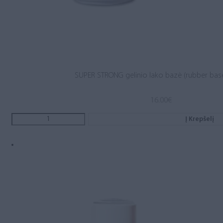
SUPER STRONG gelinio lako bazė (rubber base
16.00
€
Į Krepšelį