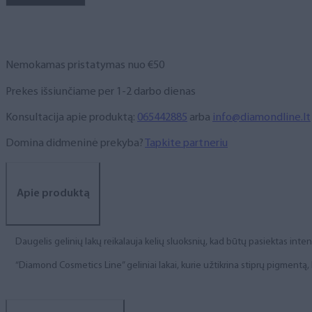
NR.
269,
6
ml
Nemokamas pristatymas nuo €50
Prekes išsiunčiame per 1-2 darbo dienas
Konsultacija apie produktą:
065442885
arba
info@diamondline.lt
Domina didmeninė prekyba?
Tapkite partneriu
Apie produktą
Daugelis gelinių lakų reikalauja kelių sluoksnių, kad būtų pasiektas int
“Diamond Cosmetics Line” geliniai lakai, kurie užtikrina stiprų pigment