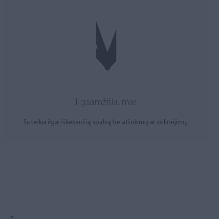
Ilgaamžiškumas
Suteikia ilgai išliekančią spalvą be atšokimų ar skilinėjimų.