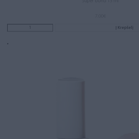
Super bond 15 ml
7.00
€
Į Krepšelį