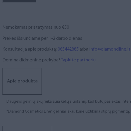
NR.
263,
6
ml
Nemokamas pristatymas nuo €50
Prekes išsiunčiame per 1-2 darbo dienas
Konsultacija apie produktą:
065442885
arba
info@diamondline.lt
Domina didmeninė prekyba?
Tapkite partneriu
Apie produktą
Daugelis gelinių lakų reikalauja kelių sluoksnių, kad būtų pasiektas int
“Diamond Cosmetics Line” geliniai lakai, kurie užtikrina stiprų pigment