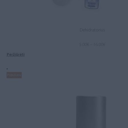
Dehidratorius
Price
5.00
€
–
16.00
€
range:
Peržiūrėti
5.00€
through
16.00€
Populiaru