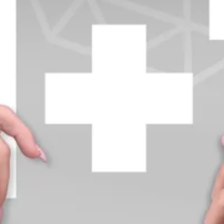
+370 654 42885
info@diamondline.lt
Prisijungti
Parduotuvė
Informacija
klientams