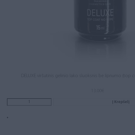
DELUXE viršutinis gelinio lako sluoksnis be lipnumo (top c
13.00
€
Į Krepšelį