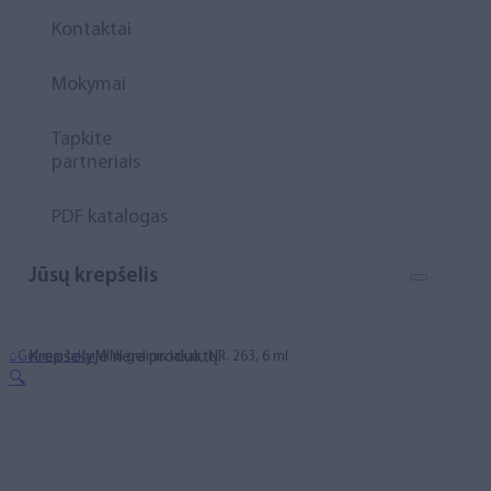
Kontaktai
Mokymai
Tapkite
partneriais
PDF katalogas
Jūsų krepšelis
Krepšelyje nėra produktų.
⌂
Geliniai lakai
MINI gelinis lakas, NR. 263, 6 ml
🔍