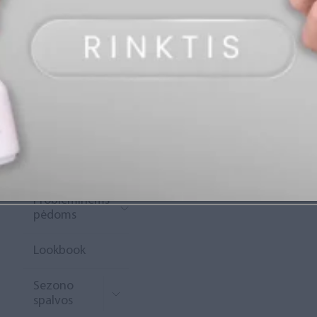
„Diamond
Rewards“
Naujoko
krepšelis
Išpardavimas
Naujienos
Probleminėms
pėdoms
Lookbook
Sezono
spalvos