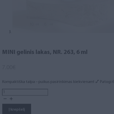
MINI gelinis lakas, NR. 263, 6 ml
7.00
€
Kompaktiška talpa – puikus pasirinkimas kiekvienam! 💅 Patogi 6 m
produkto
kiekis:
MINI
gelinis
Į krepšelį
lakas,