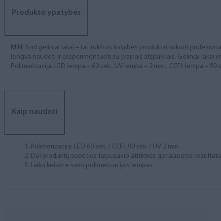
Produkto ypatybės
MINI 6 ml geliniai lakai – tai aukštos kokybės produktai sukurti profesional
lengva naudoti ir eksperimentuoti su įvairiais atspalviais. Geliniai lakai yr
Polimerizacija: LED lempa – 60 sek., UV lempa – 2 min., CCFL lempa – 90 s
Kaip naudoti
Polimerizacija: LED 60 sek. / CCFL 90 sek. / UV 2 min.
Dėl produktų sudėties tarpusavio atitikties geriausiems rezulta
Laiku keiskite savo polimerizacijos lempas.