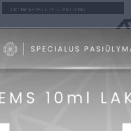
2 už 1 kainą
– daugiau nei 500 atspalvių lakų