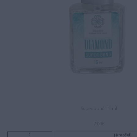
Super bond 15 ml
7.00
€
Į Krepšelį