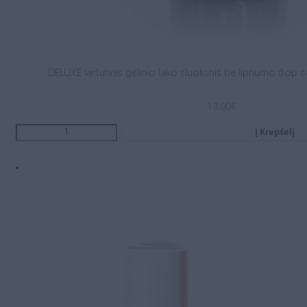
DELUXE viršutinis gelinio lako sluoksnis be lipnumo (top c
13.00
€
Į Krepšelį