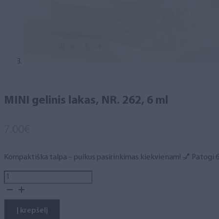
MINI gelinis lakas, NR. 262, 6 ml
7.00
€
Kompaktiška talpa – puikus pasirinkimas kiekvienam! 💅 Patogi 6 m
produkto
kiekis:
MINI
gelinis
Į krepšelį
lakas,