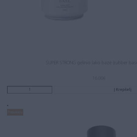
SUPER STRONG gelinio lako bazė (rubber base
16.00
€
Į Krepšelį
Populiaru