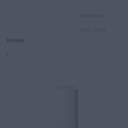
Dehidratorius
Price
5.00
€
–
16.00
€
range:
Peržiūrėti
5.00€
through
16.00€