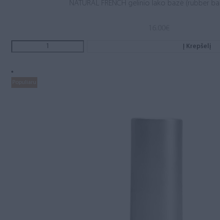
NATURAL FRENCH gelinio lako bazė (rubber ba
16.00
€
Į Krepšelį
Populiaru