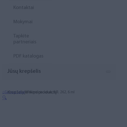
Kontaktai
Mokymai
Tapkite
partneriais
PDF katalogas
Jūsų krepšelis
Krepšelyje nėra produktų.
⌂
Geliniai lakai
MINI gelinis lakas, NR. 262, 6 ml
🔍