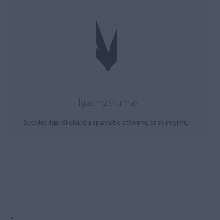
Ilgaamžiškumas
Suteikia ilgai išliekančią spalvą be atšokimų ar skilinėjimų.