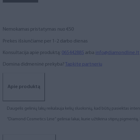
NR.
262,
6
ml
Nemokamas pristatymas nuo €50
Prekes išsiunčiame per 1-2 darbo dienas
Konsultacija apie produktą:
065442885
arba
info@diamondline.lt
Domina didmeninė prekyba?
Tapkite partneriu
Apie produktą
Daugelis gelinių lakų reikalauja kelių sluoksnių, kad būtų pasiektas int
“Diamond Cosmetics Line” geliniai lakai, kurie užtikrina stiprų pigment