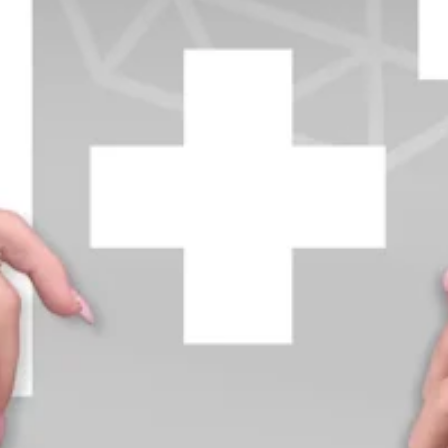
+370 654 42885
info@diamondline.lt
Prisijungti
Parduotuvė
Informacija
klientams