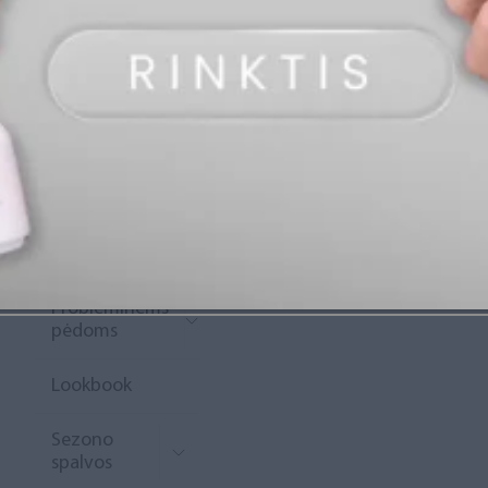
„Diamond
Rewards“
Naujoko
krepšelis
Išpardavimas
Naujienos
Probleminėms
pėdoms
Lookbook
Sezono
spalvos