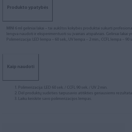
Produkto ypatybės
MINI 6 ml geliniai lakai – tai aukštos kokybės produktai sukurti profesional
lengva naudoti ir eksperimentuoti su įvairiais atspalviais. Geliniai lakai yr
Polimerizacija: LED lempa – 60 sek., UV lempa – 2 min., CCFL lempa – 90 s
Kaip naudoti
Polimerizacija: LED 60 sek. / CCFL 90 sek. / UV 2 min.
Dėl produktų sudėties tarpusavio atitikties geriausiems rezulta
Laiku keiskite savo polimerizacijos lempas.