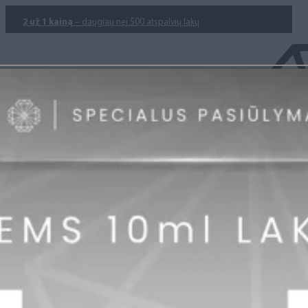
2 už 1 kainą
– daugiau nei 500 atspalvių lakų