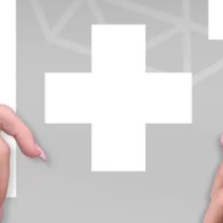
+370 654 42885
info@diamondline.lt
Prisijungti
Parduotuvė
Informacija
klientams