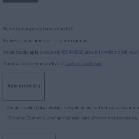
NR.
260,
6
ml
Nemokamas pristatymas nuo €50
Prekes išsiunčiame per 1-2 darbo dienas
Konsultacija apie produktą:
065442885
arba
info@diamondline.lt
Domina didmeninė prekyba?
Tapkite partneriu
Apie produktą
Daugelis gelinių lakų reikalauja kelių sluoksnių, kad būtų pasiektas int
“Diamond Cosmetics Line” geliniai lakai, kurie užtikrina stiprų pigment