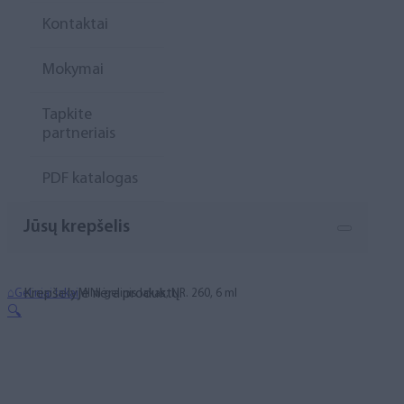
Kontaktai
Mokymai
Tapkite
partneriais
PDF katalogas
Jūsų krepšelis
Krepšelyje nėra produktų.
⌂
Geliniai lakai
MINI gelinis lakas, NR. 260, 6 ml
🔍