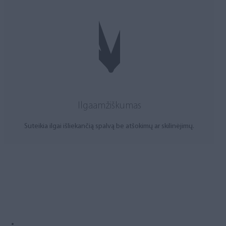
Ilgaamžiškumas
Suteikia ilgai išliekančią spalvą be atšokimų ar skilinėjimų.