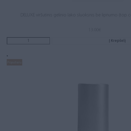
DELUXE viršutinis gelinio lako sluoksnis be lipnumo (top c
13.00
€
Į Krepšelį
Populiaru