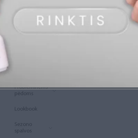
„Diamond
Rewards“
Naujoko
krepšelis
Išpardavimas
Naujienos
Probleminėms
pėdoms
Lookbook
Sezono
spalvos