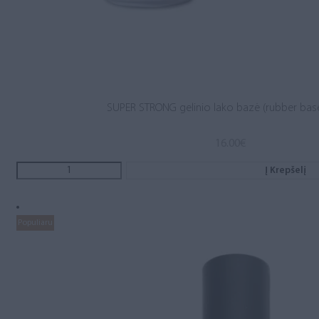
SUPER STRONG gelinio lako bazė (rubber base
16.00
€
Į Krepšelį
Populiaru