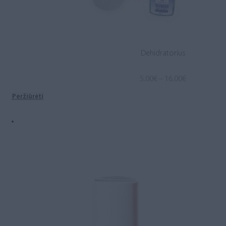
Dehidratorius
Price
5.00
€
–
16.00
€
range:
Peržiūrėti
5.00€
through
16.00€