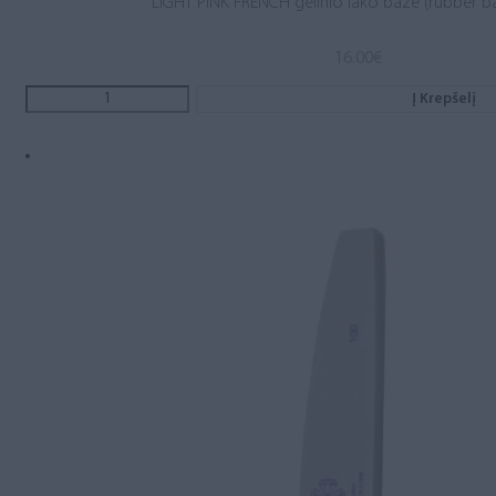
LIGHT PINK FRENCH gelinio lako bazė (rubber b
16.00
€
Į Krepšelį