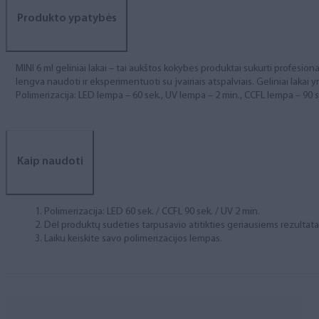
Produkto ypatybės
MINI 6 ml geliniai lakai – tai aukštos kokybės produktai sukurti profesional
lengva naudoti ir eksperimentuoti su įvairiais atspalviais. Geliniai lakai yr
Polimerizacija: LED lempa – 60 sek., UV lempa – 2 min., CCFL lempa – 90 s
Kaip naudoti
Polimerizacija: LED 60 sek. / CCFL 90 sek. / UV 2 min.
Dėl produktų sudėties tarpusavio atitikties geriausiems rezulta
Laiku keiskite savo polimerizacijos lempas.