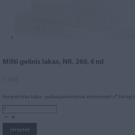
MINI gelinis lakas, NR. 260, 6 ml
7.00
€
Kompaktiška talpa – puikus pasirinkimas kiekvienam! 💅 Patogi 6 m
produkto
kiekis:
MINI
gelinis
Į krepšelį
lakas,