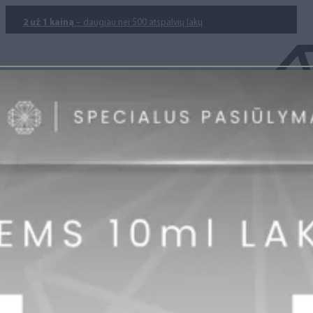
2 už 1 kainą
– daugiau nei 500 atspalvių lakų