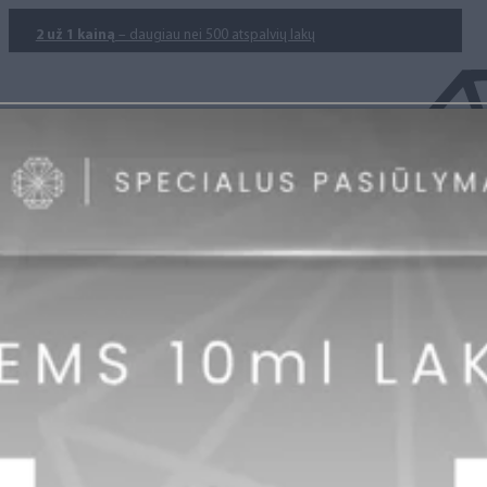
2 už 1 kainą
– daugiau nei 500 atspalvių lakų