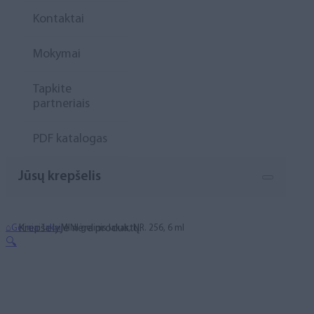
Kontaktai
Mokymai
Tapkite
partneriais
PDF katalogas
Jūsų krepšelis
Krepšelyje nėra produktų.
⌂
Geliniai lakai
MINI gelinis lakas, NR. 256, 6 ml
🔍