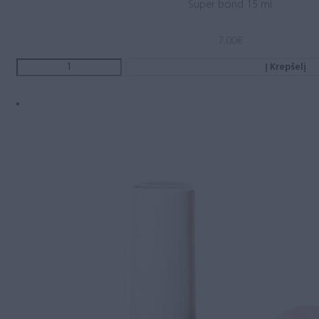
Super bond 15 ml
7.00
€
Į Krepšelį