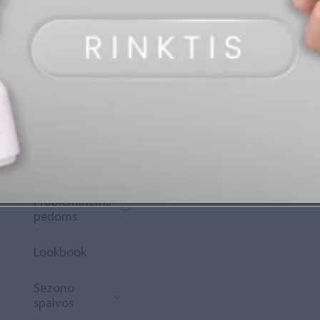
„Diamond
Rewards“
Naujoko
krepšelis
Išpardavimas
Naujienos
Probleminėms
pėdoms
Lookbook
Sezono
spalvos