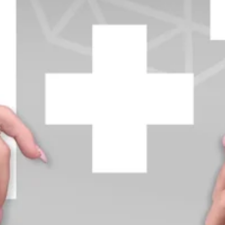
+370 654 42885
info@diamondline.lt
Prisijungti
Parduotuvė
Informacija
klientams