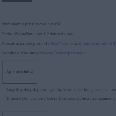
NR.
256,
6
ml
Nemokamas pristatymas nuo €50
Prekes išsiunčiame per 1-2 darbo dienas
Konsultacija apie produktą:
065442885
arba
info@diamondline.lt
Domina didmeninė prekyba?
Tapkite partneriu
Apie produktą
Daugelis gelinių lakų reikalauja kelių sluoksnių, kad būtų pasiektas int
“Diamond Cosmetics Line” geliniai lakai, kurie užtikrina stiprų pigment