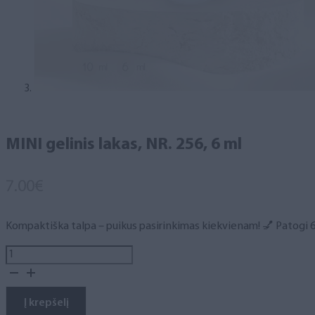
MINI gelinis lakas, NR. 256, 6 ml
7.00
€
Kompaktiška talpa – puikus pasirinkimas kiekvienam! 💅 Patogi 6 m
produkto
kiekis:
MINI
gelinis
Į krepšelį
lakas,