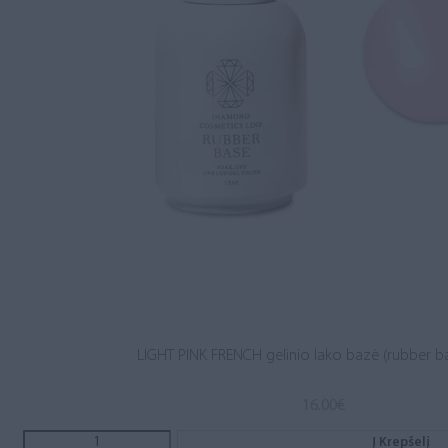
LIGHT PINK FRENCH gelinio lako bazė (rubber b
16.00
€
Į Krepšelį