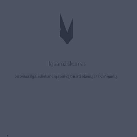
Ilgaamžiškumas
Suteikia ilgai išliekančią spalvą be atšokimų ar skilinėjimų.