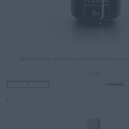
DELUXE viršutinis gelinio lako sluoksnis be lipnumo (top c
13.00
€
Į Krepšelį