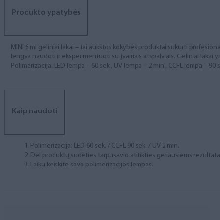
Produkto ypatybės
MINI 6 ml geliniai lakai – tai aukštos kokybės produktai sukurti profesional
lengva naudoti ir eksperimentuoti su įvairiais atspalviais. Geliniai lakai yr
Polimerizacija: LED lempa – 60 sek., UV lempa – 2 min., CCFL lempa – 90 s
Kaip naudoti
Polimerizacija: LED 60 sek. / CCFL 90 sek. / UV 2 min.
Dėl produktų sudėties tarpusavio atitikties geriausiems rezulta
Laiku keiskite savo polimerizacijos lempas.