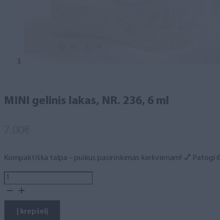
MINI gelinis lakas, NR. 236, 6 ml
7.00
€
Kompaktiška talpa – puikus pasirinkimas kiekvienam! 💅 Patogi 6 m
produkto
kiekis:
MINI
gelinis
Į krepšelį
lakas,