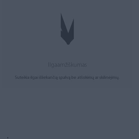
Ilgaamžiškumas
Suteikia ilgai išliekančią spalvą be atšokimų ar skilinėjimų.