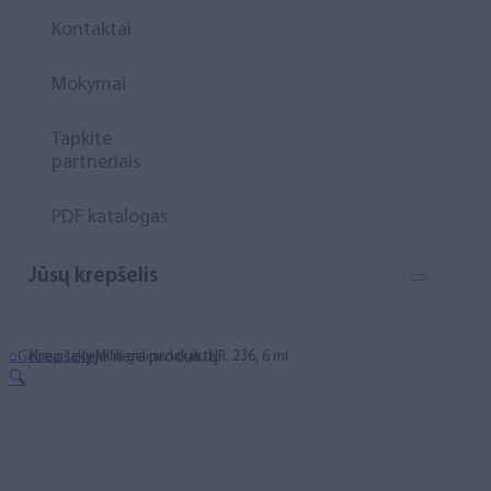
Kontaktai
Mokymai
Tapkite
partneriais
PDF katalogas
Jūsų krepšelis
Krepšelyje nėra produktų.
⌂
Geliniai lakai
MINI gelinis lakas, NR. 236, 6 ml
🔍