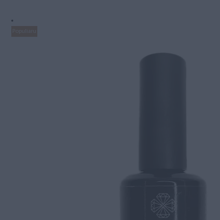
through
16.00€
Populiaru