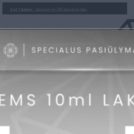
2 už 1 kainą
– daugiau nei 500 atspalvių lakų