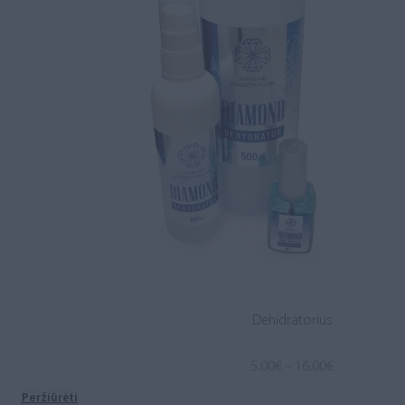
Dehidratorius
Price
5.00
€
–
16.00
€
range:
Peržiūrėti
5.00€