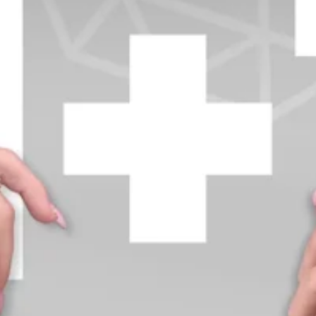
+370 654 42885
info@diamondline.lt
Prisijungti
Parduotuvė
Informacija
klientams