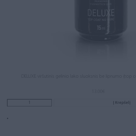
DELUXE viršutinis gelinio lako sluoksnis be lipnumo (top c
13.00
€
Į Krepšelį