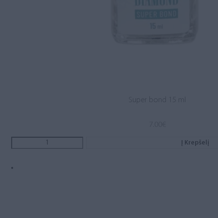
Super bond 15 ml
7.00
€
Į Krepšelį