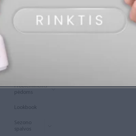
„Diamond
Rewards“
Naujoko
krepšelis
Išpardavimas
Naujienos
Probleminėms
pėdoms
Lookbook
Sezono
spalvos