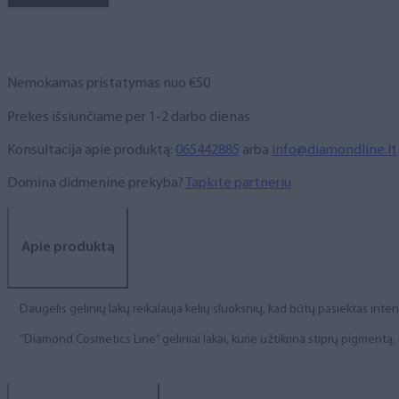
NR.
236,
6
ml
Nemokamas pristatymas nuo €50
Prekes išsiunčiame per 1-2 darbo dienas
Konsultacija apie produktą:
065442885
arba
info@diamondline.lt
Domina didmeninė prekyba?
Tapkite partneriu
Apie produktą
Daugelis gelinių lakų reikalauja kelių sluoksnių, kad būtų pasiektas int
“Diamond Cosmetics Line” geliniai lakai, kurie užtikrina stiprų pigment