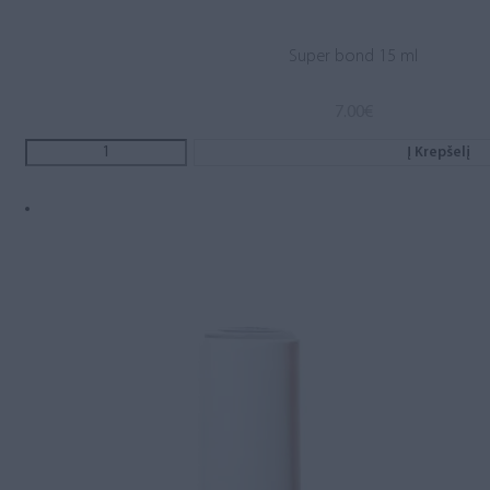
Super bond 15 ml
7.00
€
Į Krepšelį