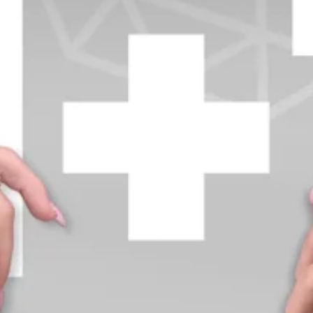
+370 654 42885
info@diamondline.lt
Prisijungti
Parduotuvė
Informacija
klientams