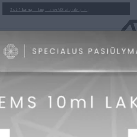
2 už 1 kainą
– daugiau nei 500 atspalvių lakų