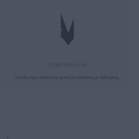
Ilgaamžiškumas
Suteikia ilgai išliekančią spalvą be atšokimų ar skilinėjimų.