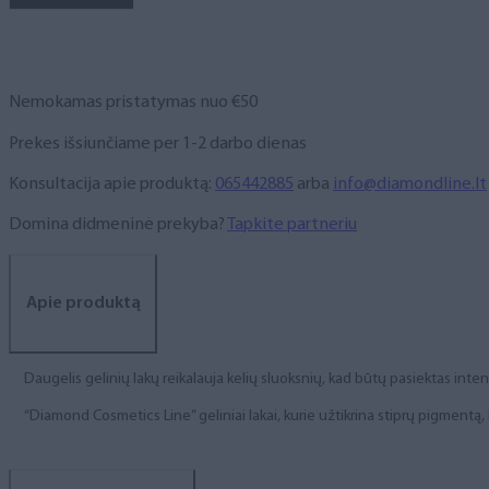
NR.
228,
6
ml
Nemokamas pristatymas nuo €50
Prekes išsiunčiame per 1-2 darbo dienas
Konsultacija apie produktą:
065442885
arba
info@diamondline.lt
Domina didmeninė prekyba?
Tapkite partneriu
Apie produktą
Daugelis gelinių lakų reikalauja kelių sluoksnių, kad būtų pasiektas int
“Diamond Cosmetics Line” geliniai lakai, kurie užtikrina stiprų pigment