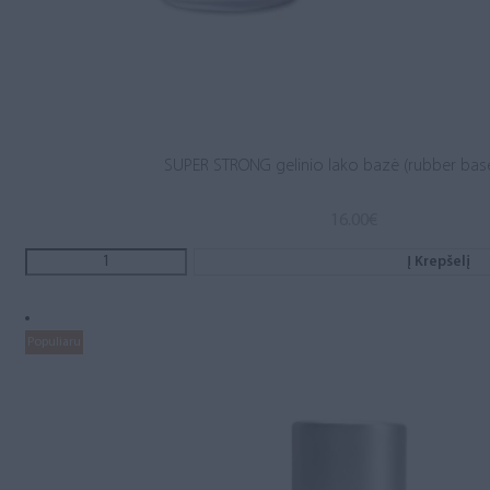
SUPER STRONG gelinio lako bazė (rubber base
16.00
€
Į Krepšelį
Populiaru