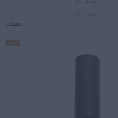
Dehidratorius
Price
5.00
€
–
16.00
€
range:
Peržiūrėti
5.00€
through
16.00€
Populiaru