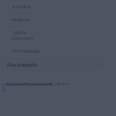
Kontaktai
Mokymai
Tapkite
partneriais
PDF katalogas
Jūsų krepšelis
Krepšelyje nėra produktų.
⌂
Geliniai lakai
MINI gelinis lakas, NR. 228, 6 ml
🔍