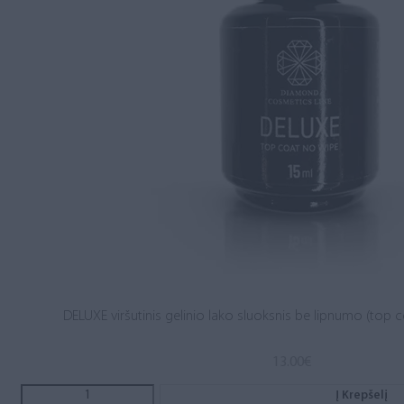
DELUXE viršutinis gelinio lako sluoksnis be lipnumo (top c
13.00
€
Į Krepšelį