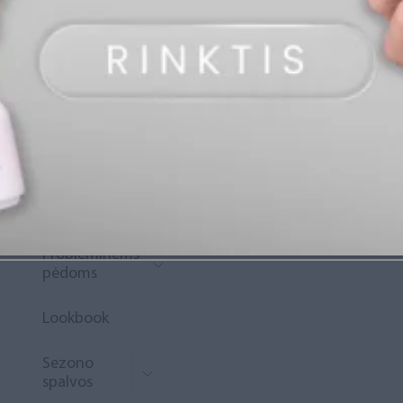
„Diamond
Rewards“
Naujoko
krepšelis
Išpardavimas
Naujienos
Probleminėms
pėdoms
Lookbook
Sezono
spalvos