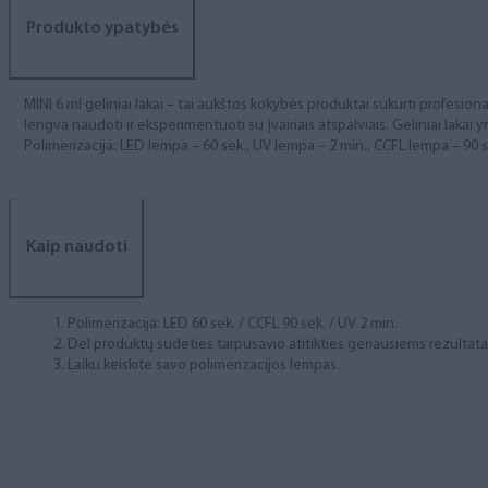
Produkto ypatybės
MINI 6 ml geliniai lakai – tai aukštos kokybės produktai sukurti profesional
lengva naudoti ir eksperimentuoti su įvairiais atspalviais. Geliniai lakai yr
Polimerizacija: LED lempa – 60 sek., UV lempa – 2 min., CCFL lempa – 90 s
Kaip naudoti
Polimerizacija: LED 60 sek. / CCFL 90 sek. / UV 2 min.
Dėl produktų sudėties tarpusavio atitikties geriausiems rezulta
Laiku keiskite savo polimerizacijos lempas.