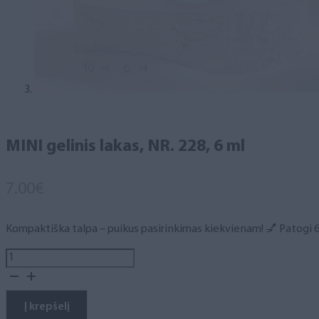
MINI gelinis lakas, NR. 228, 6 ml
7.00
€
Kompaktiška talpa – puikus pasirinkimas kiekvienam! 💅 Patogi 6 m
produkto
kiekis:
MINI
gelinis
Į krepšelį
lakas,