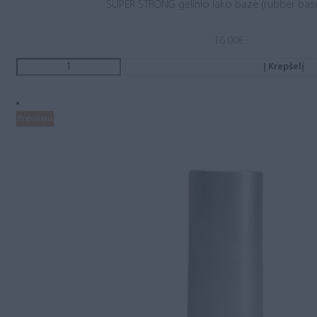
SUPER STRONG gelinio lako bazė (rubber base
16.00
€
Į Krepšelį
Populiaru