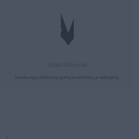
Ilgaamžiškumas
Suteikia ilgai išliekančią spalvą be atšokimų ar skilinėjimų.