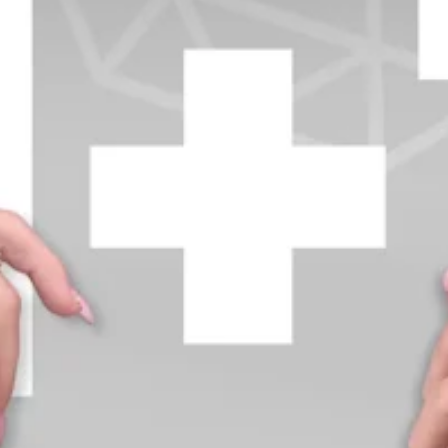
+370 654 42885
info@diamondline.lt
Prisijungti
Parduotuvė
Informacija
klientams