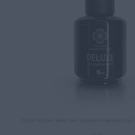
DELUXE viršutinis gelinio lako sluoksnis be lipnumo (top c