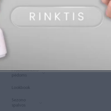
„Diamond
Rewards“
Naujoko
krepšelis
Išpardavimas
Naujienos
Probleminėms
pėdoms
Lookbook
Sezono
spalvos