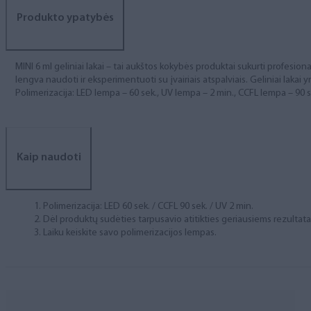
Produkto ypatybės
MINI 6 ml geliniai lakai – tai aukštos kokybės produktai sukurti profesional
lengva naudoti ir eksperimentuoti su įvairiais atspalviais. Geliniai lakai yr
Polimerizacija: LED lempa – 60 sek., UV lempa – 2 min., CCFL lempa – 90 s
Kaip naudoti
Polimerizacija: LED 60 sek. / CCFL 90 sek. / UV 2 min.
Dėl produktų sudėties tarpusavio atitikties geriausiems rezulta
Laiku keiskite savo polimerizacijos lempas.