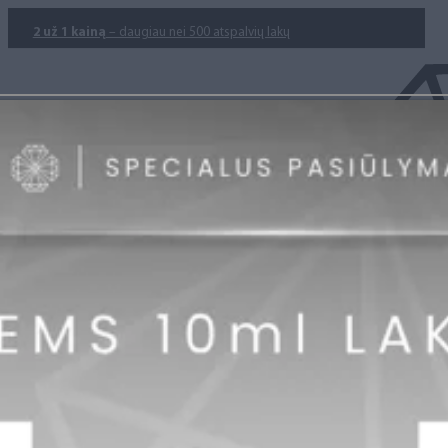
2 už 1 kainą
– daugiau nei 500 atspalvių lakų