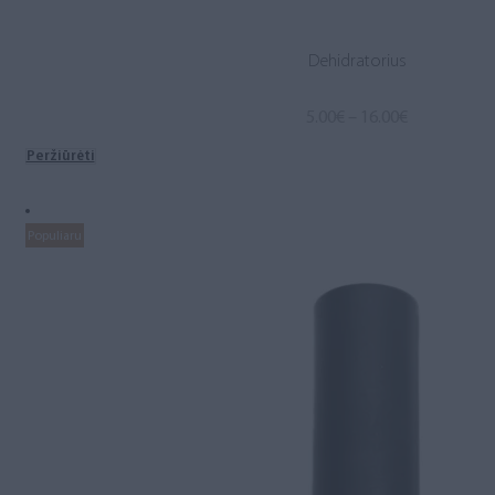
Dehidratorius
Price
5.00
€
–
16.00
€
range:
Peržiūrėti
5.00€
through
16.00€
Populiaru