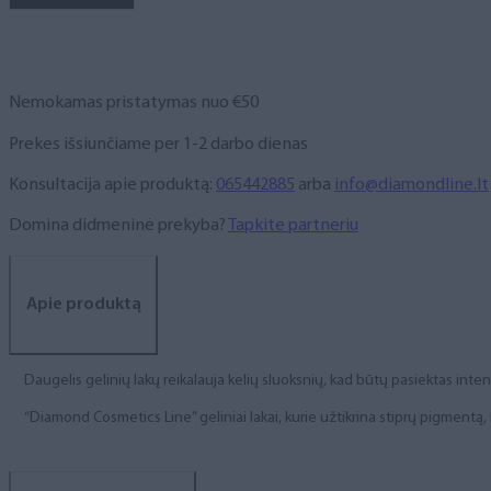
NR.
227,
6
ml
Nemokamas pristatymas nuo €50
Prekes išsiunčiame per 1-2 darbo dienas
Konsultacija apie produktą:
065442885
arba
info@diamondline.lt
Domina didmeninė prekyba?
Tapkite partneriu
Apie produktą
Daugelis gelinių lakų reikalauja kelių sluoksnių, kad būtų pasiektas int
“Diamond Cosmetics Line” geliniai lakai, kurie užtikrina stiprų pigment