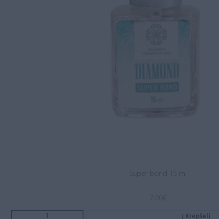
Super bond 15 ml
7.00
€
Į Krepšelį