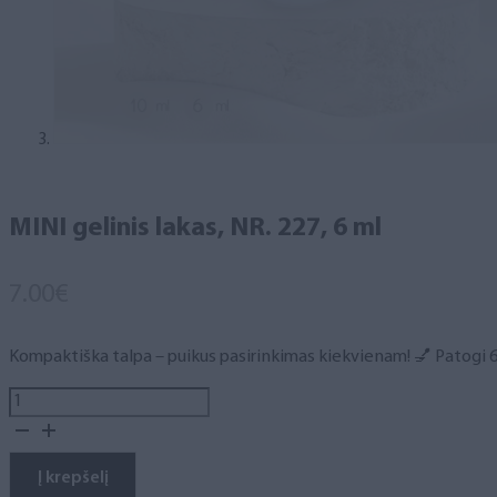
MINI gelinis lakas, NR. 227, 6 ml
7.00
€
Kompaktiška talpa – puikus pasirinkimas kiekvienam! 💅 Patogi 6 m
produkto
kiekis:
MINI
gelinis
Į krepšelį
lakas,