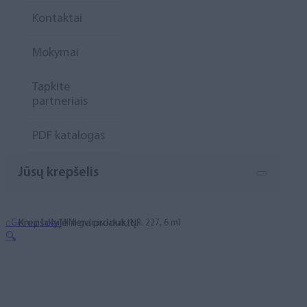
Kontaktai
Mokymai
Tapkite
partneriais
PDF katalogas
Jūsų krepšelis
Krepšelyje nėra produktų.
⌂
Geliniai lakai
MINI gelinis lakas, NR. 227, 6 ml
🔍