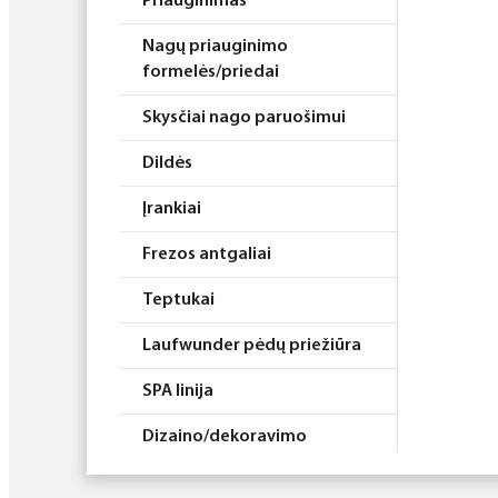
Priauginimas
Nagų priauginimo
formelės/priedai
Skysčiai nago paruošimui
Dildės
Įrankiai
Frezos antgaliai
Teptukai
Laufwunder pėdų priežiūra
SPA linija
Dizaino/dekoravimo
priemonės