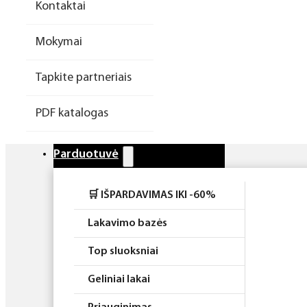
Kontaktai
Higiena
Mokymai
Atributika
Tapkite partneriais
Rinkiniai
PDF katalogas
Parduotuvė
🛒 IŠPARDAVIMAS IKI -60%
Lakavimo bazės
Top sluoksniai
Geliniai lakai