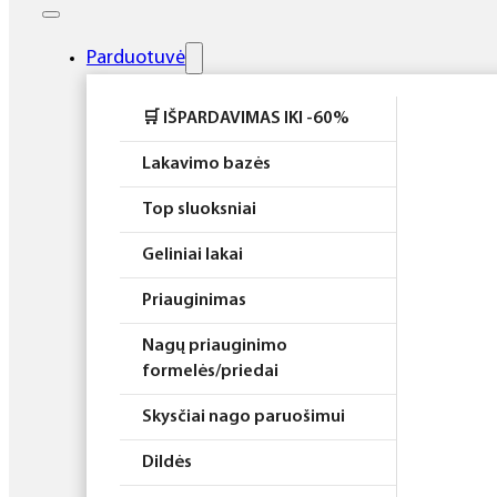
Elektros prietaisai
Higiena
Parduotuvė
Atributika
🛒 IŠPARDAVIMAS IKI -60%
Rinkiniai
Lakavimo bazės
Top sluoksniai
Geliniai lakai
Priauginimas
Nagų priauginimo
formelės/priedai
Skysčiai nago paruošimui
Dildės