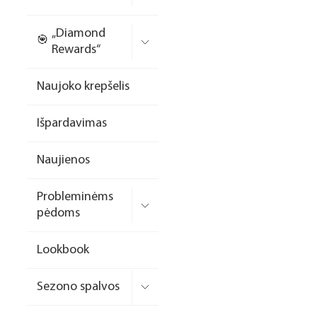
Nagų priauginimo
„Diamond
formelės/priedai
Rewards“
Skysčiai nago paruošimui
Naujoko krepšelis
Dildės
Išpardavimas
Įrankiai
Frezos antgaliai
Naujienos
Teptukai
Probleminėms
Laufwunder pėdų priežiūra
pėdoms
SPA linija
Lookbook
Dizaino/dekoravimo
priemonės
Sezono spalvos
Elektros prietaisai