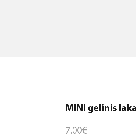
MINI gelinis laka
7.00
€