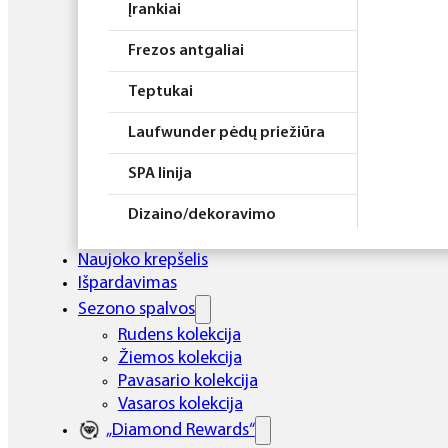
Įrankiai
Frezos antgaliai
Teptukai
Laufwunder pėdų priežiūra
SPA linija
Dizaino/dekoravimo
priemonės
Naujoko krepšelis
Elektros prietaisai
Išpardavimas
Sezono spalvos
Higiena
Rudens kolekcija
Žiemos kolekcija
Atributika
Pavasario kolekcija
Rinkiniai
Vasaros kolekcija
„Diamond Rewards“