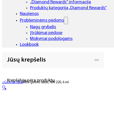
„Diamond Rewards“ informacija
Produktų kategorija „Diamond Rewards“
Naujienos
Probleminėms pėdoms
Nagų grybelis
Įtrūkimai pėdose
Mokymai podologams
Lookbook
Jūsų krepšelis
Krepšelyje nėra produktų.
⌂
Geliniai lakai
MINI gelinis lakas, NR. 220, 6 ml
🔍