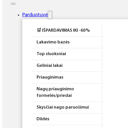
Elektros prietaisai
Higiena
Parduotuvė
Atributika
🛒 IŠPARDAVIMAS IKI -60%
Rinkiniai
Lakavimo bazės
Top sluoksniai
Geliniai lakai
Priauginimas
Nagų priauginimo
formelės/priedai
Skysčiai nago paruošimui
Dildės