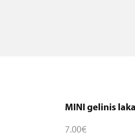
MINI gelinis laka
7.00
€