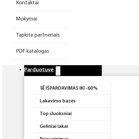
Kontaktai
Higiena
Mokymai
Atributika
Tapkite partneriais
Rinkiniai
PDF katalogas
Parduotuvė
🛒 IŠPARDAVIMAS IKI -60%
Lakavimo bazės
Top sluoksniai
Geliniai lakai