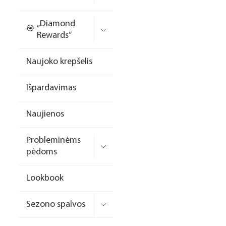
Nagų priauginimo
„Diamond
formelės/priedai
Rewards“
Skysčiai nago paruošimui
Naujoko krepšelis
Dildės
Išpardavimas
Įrankiai
Frezos antgaliai
Naujienos
Teptukai
Probleminėms
Laufwunder pėdų priežiūra
pėdoms
SPA linija
Lookbook
Dizaino/dekoravimo
priemonės
Sezono spalvos
Elektros prietaisai