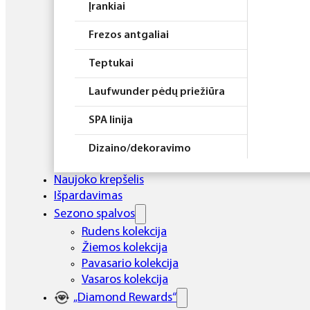
Įrankiai
Frezos antgaliai
Teptukai
Laufwunder pėdų priežiūra
SPA linija
Dizaino/dekoravimo
priemonės
Naujoko krepšelis
Elektros prietaisai
Išpardavimas
Sezono spalvos
Higiena
Rudens kolekcija
Žiemos kolekcija
Atributika
Pavasario kolekcija
Rinkiniai
Vasaros kolekcija
„Diamond Rewards“