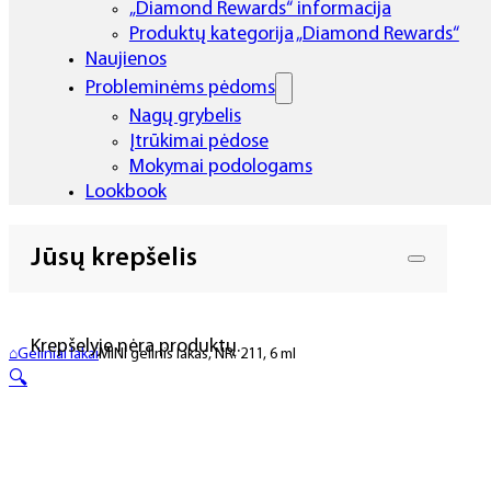
„Diamond Rewards“ informacija
Produktų kategorija „Diamond Rewards“
Naujienos
Probleminėms pėdoms
Nagų grybelis
Įtrūkimai pėdose
Mokymai podologams
Lookbook
Jūsų krepšelis
Krepšelyje nėra produktų.
⌂
Geliniai lakai
MINI gelinis lakas, NR. 211, 6 ml
🔍