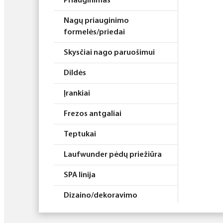
Priauginimas
Nagų priauginimo
formelės/priedai
Skysčiai nago paruošimui
Dildės
Įrankiai
Frezos antgaliai
Teptukai
Laufwunder pėdų priežiūra
SPA linija
Dizaino/dekoravimo
priemonės