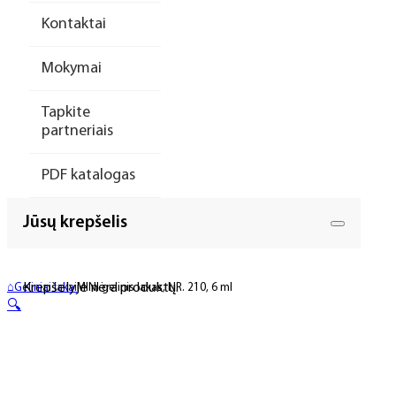
Kontaktai
Mokymai
Tapkite
partneriais
PDF katalogas
Jūsų krepšelis
Krepšelyje nėra produktų.
⌂
Geliniai lakai
MINI gelinis lakas, NR. 210, 6 ml
🔍