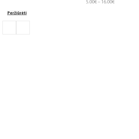
Price
5.00
€
–
16.00
€
range:
Peržiūrėti
5.00€
through
16.00€