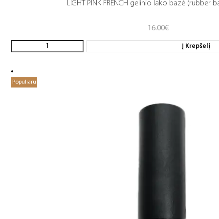
LIGHT PINK FRENCH gelinio lako bazė (rubber b
16.00
€
Į Krepšelį
Populiaru