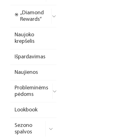
„Diamond
Rewards“
Naujoko
krepšelis
Išpardavimas
Naujienos
Probleminėms
pėdoms
Lookbook
Sezono
spalvos