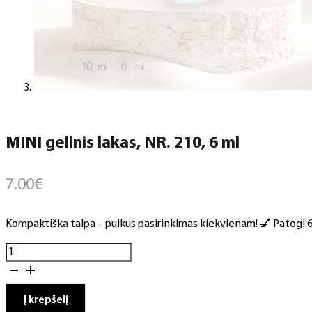
MINI gelinis lakas, NR. 210, 6 ml
7.00
€
Kompaktiška talpa – puikus pasirinkimas kiekvienam! 💅 Patogi 6 m
produkto
kiekis:
MINI
gelinis
Į krepšelį
lakas,