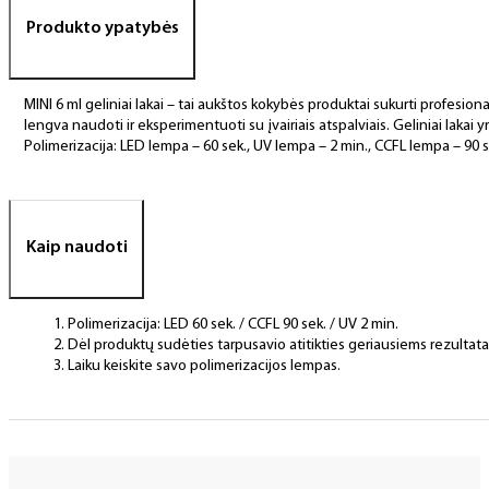
Produkto ypatybės
MINI 6 ml geliniai lakai – tai aukštos kokybės produktai sukurti profesional
lengva naudoti ir eksperimentuoti su įvairiais atspalviais. Geliniai lakai yr
Polimerizacija: LED lempa – 60 sek., UV lempa – 2 min., CCFL lempa – 90 s
Kaip naudoti
Polimerizacija: LED 60 sek. / CCFL 90 sek. / UV 2 min.
Dėl produktų sudėties tarpusavio atitikties geriausiems rezulta
Laiku keiskite savo polimerizacijos lempas.