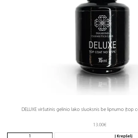
DELUXE viršutinis gelinio lako sluoksnis be lipnumo (top c
13.00
€
Į Krepšelį