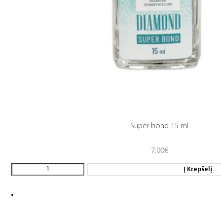
Super bond 15 ml
7.00
€
Į Krepšelį