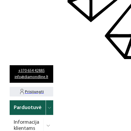
+370 654 42885
info@diamondline.lt
Prisijungti
Parduotuvė
Informacija
klientams