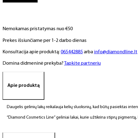
NR.
210,
6
ml
Nemokamas pristatymas nuo €50
Prekes išsiunčiame per 1-2 darbo dienas
Konsultacija apie produktą:
065442885
arba
info@diamondline.lt
Domina didmeninė prekyba?
Tapkite partneriu
Apie produktą
Daugelis gelinių lakų reikalauja kelių sluoksnių, kad būtų pasiektas int
“Diamond Cosmetics Line” geliniai lakai, kurie užtikrina stiprų pigment