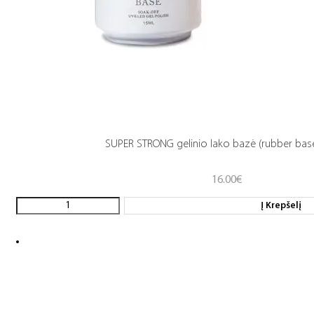
SUPER STRONG gelinio lako bazė (rubber base
16.00
€
Į Krepšelį