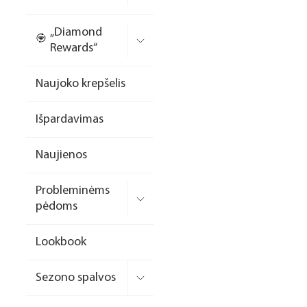
Nagų priauginimo
„Diamond
formelės/priedai
Rewards“
Skysčiai nago paruošimui
Naujoko krepšelis
Dildės
Išpardavimas
Įrankiai
Frezos antgaliai
Naujienos
Teptukai
Probleminėms
Laufwunder pėdų priežiūra
pėdoms
SPA linija
Lookbook
Dizaino/dekoravimo
priemonės
Sezono spalvos
Elektros prietaisai