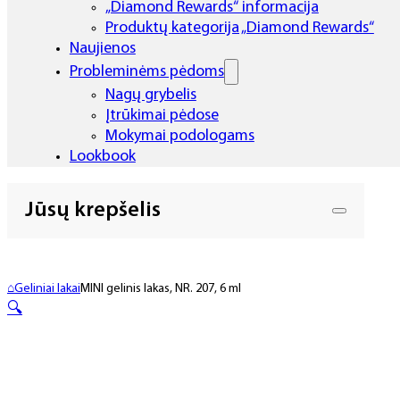
„Diamond Rewards“ informacija
Produktų kategorija „Diamond Rewards“
Naujienos
Probleminėms pėdoms
Nagų grybelis
Įtrūkimai pėdose
Mokymai podologams
Lookbook
Jūsų krepšelis
⌂
Geliniai lakai
MINI gelinis lakas, NR. 207, 6 ml
🔍