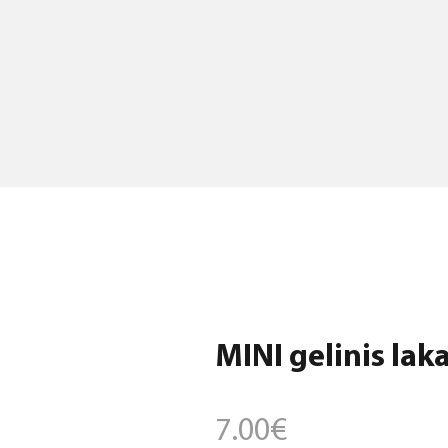
MINI gelinis laka
7.00
€