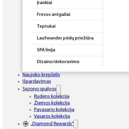
Įrankiai
Frezos antgaliai
Teptukai
Laufwunder pėdų priežiūra
SPA linija
Dizaino/dekoravimo
priemonės
Naujoko krepšelis
Elektros prietaisai
Išpardavimas
Sezono spalvos
Higiena
Rudens kolekcija
Žiemos kolekcija
Atributika
Pavasario kolekcija
Rinkiniai
Vasaros kolekcija
„Diamond Rewards“