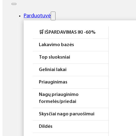
Elektros prietaisai
Higiena
Parduotuvė
Atributika
🛒 IŠPARDAVIMAS IKI -60%
Rinkiniai
Lakavimo bazės
Top sluoksniai
Geliniai lakai
Priauginimas
Nagų priauginimo
formelės/priedai
Skysčiai nago paruošimui
Dildės