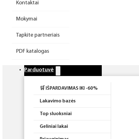
Kontaktai
Higiena
Mokymai
Atributika
Tapkite partneriais
Rinkiniai
PDF katalogas
Parduotuvė
🛒 IŠPARDAVIMAS IKI -60%
Lakavimo bazės
Top sluoksniai
Geliniai lakai