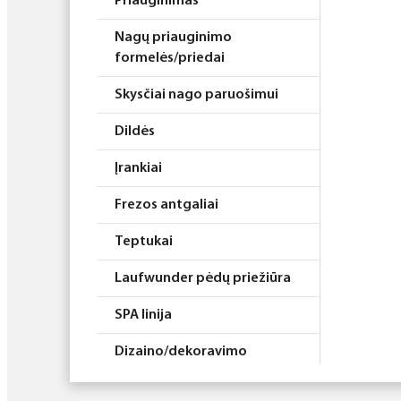
Priauginimas
Nagų priauginimo
formelės/priedai
Skysčiai nago paruošimui
Dildės
Įrankiai
Frezos antgaliai
Teptukai
Laufwunder pėdų priežiūra
SPA linija
Dizaino/dekoravimo
priemonės