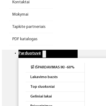
Kontaktai
Higiena
Mokymai
Atributika
Tapkite partneriais
Rinkiniai
PDF katalogas
Parduotuvė
🛒 IŠPARDAVIMAS IKI -60%
Lakavimo bazės
Top sluoksniai
Geliniai lakai