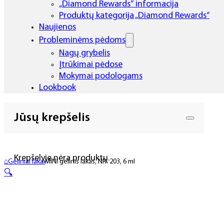
„Diamond Rewards“ informacija
Produktų kategorija „Diamond Rewards“
Naujienos
Probleminėms pėdoms
Nagų grybelis
Įtrūkimai pėdose
Mokymai podologams
Lookbook
Jūsų krepšelis
Krepšelyje nėra produktų.
⌂
Geliniai lakai
MINI gelinis lakas, NR. 203, 6 ml
🔍