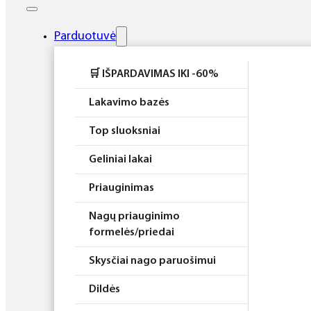
Elektros prietaisai
Higiena
Parduotuvė
Atributika
🛒 IŠPARDAVIMAS IKI -60%
Rinkiniai
Lakavimo bazės
Top sluoksniai
Geliniai lakai
Priauginimas
Nagų priauginimo
formelės/priedai
Skysčiai nago paruošimui
Dildės