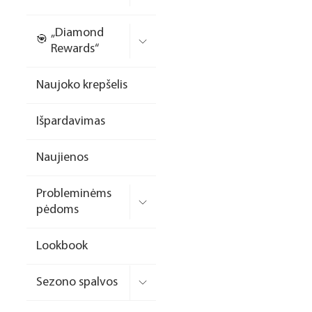
Nagų priauginimo
„Diamond
formelės/priedai
Rewards“
Skysčiai nago paruošimui
Naujoko krepšelis
Dildės
Išpardavimas
Įrankiai
Frezos antgaliai
Naujienos
Teptukai
Probleminėms
Laufwunder pėdų priežiūra
pėdoms
SPA linija
Lookbook
Dizaino/dekoravimo
priemonės
Sezono spalvos
Elektros prietaisai