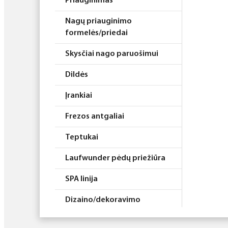
Priauginimas
Nagų priauginimo
formelės/priedai
Skysčiai nago paruošimui
Dildės
Įrankiai
Frezos antgaliai
Teptukai
Laufwunder pėdų priežiūra
SPA linija
Dizaino/dekoravimo
priemonės