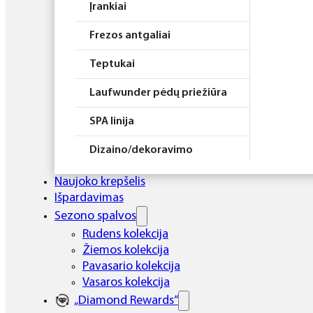
Įrankiai
Frezos antgaliai
Teptukai
Laufwunder pėdų priežiūra
SPA linija
Dizaino/dekoravimo
priemonės
Naujoko krepšelis
Elektros prietaisai
Išpardavimas
Sezono spalvos
Higiena
Rudens kolekcija
Žiemos kolekcija
Atributika
Pavasario kolekcija
Rinkiniai
Vasaros kolekcija
„Diamond Rewards“