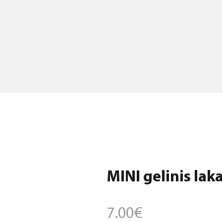
MINI gelinis laka
7.00
€