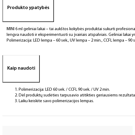
Produkto ypatybės
MINI 6 ml geliniai lakai – tai aukštos kokybės produktai sukurti profesional
lengva naudoti ir eksperimentuoti su įvairiais atspalviais. Geliniai lakai yr
Polimerizacija: LED lempa – 60 sek., UV lempa – 2 min., CCFL lempa – 90 s
Kaip naudoti
Polimerizacija: LED 60 sek. / CCFL 90 sek. / UV 2 min.
Dėl produktų sudėties tarpusavio atitikties geriausiems rezulta
Laiku keiskite savo polimerizacijos lempas.