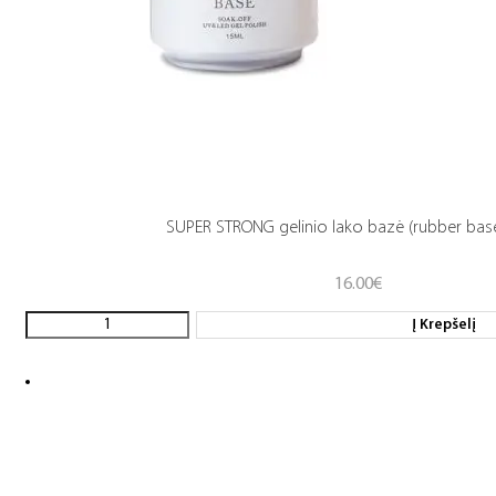
SUPER STRONG gelinio lako bazė (rubber base
16.00
€
Į Krepšelį