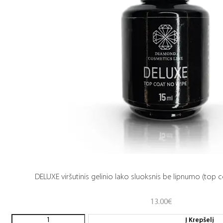
DELUXE viršutinis gelinio lako sluoksnis be lipnumo (top c
13.00
€
Į Krepšelį