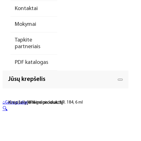
Kontaktai
Mokymai
Tapkite
partneriais
PDF katalogas
Jūsų krepšelis
Krepšelyje nėra produktų.
⌂
Geliniai lakai
MINI gelinis lakas, NR. 184, 6 ml
🔍