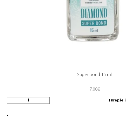
Super bond 15 ml
7.00
€
Į Krepšelį