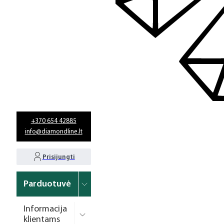
+370 654 42885
info@diamondline.lt
Prisijungti
Parduotuvė
Informacija
klientams