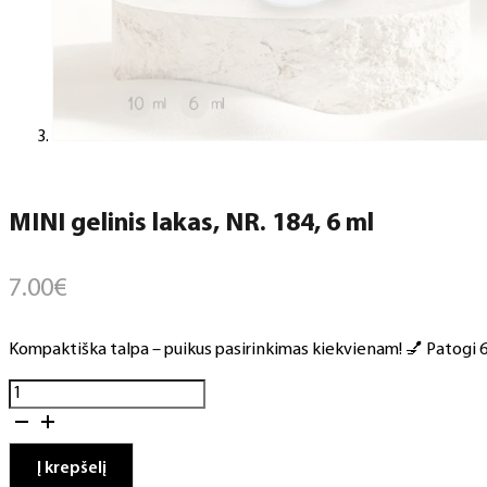
MINI gelinis lakas, NR. 184, 6 ml
7.00
€
Kompaktiška talpa – puikus pasirinkimas kiekvienam! 💅 Patogi 6 m
produkto
kiekis:
MINI
gelinis
Į krepšelį
lakas,