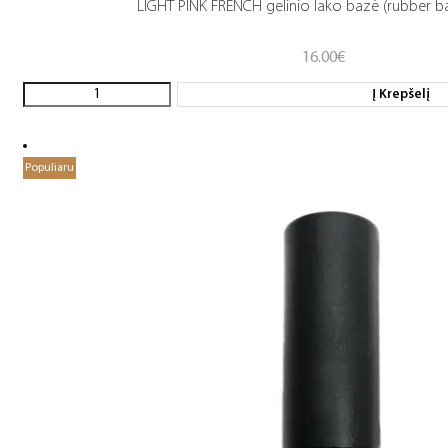
LIGHT PINK FRENCH gelinio lako bazė (rubber b
16.00
€
Į Krepšelį
Populiaru