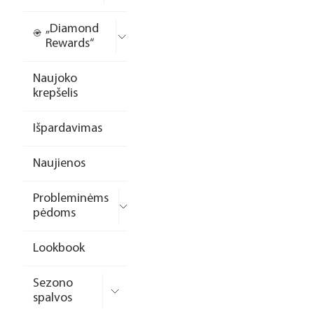
„Diamond
Rewards“
Naujoko
krepšelis
Išpardavimas
Naujienos
Probleminėms
pėdoms
Lookbook
Sezono
spalvos