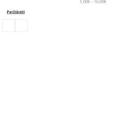
Price
5.00
€
–
16.00
€
range:
Peržiūrėti
5.00€
through
16.00€