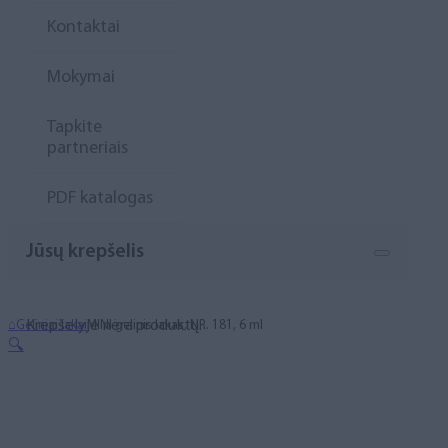
Kontaktai
Mokymai
Tapkite
partneriais
PDF katalogas
Jūsų krepšelis
Krepšelyje nėra produktų.
⌂
Geliniai lakai
MINI gelinis lakas, NR. 181, 6 ml
🔍