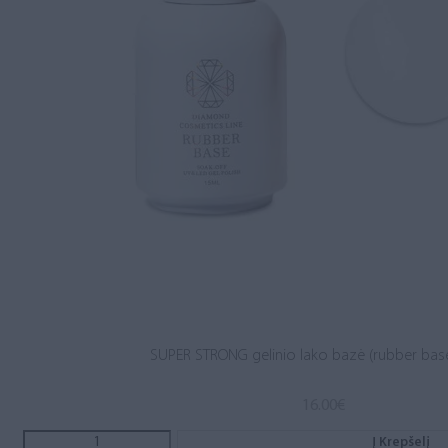
SUPER STRONG gelinio lako bazė (rubber base
16.00
€
Į Krepšelį