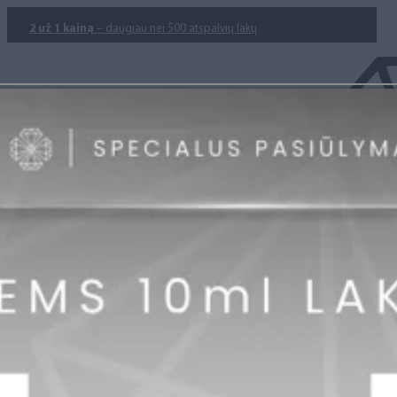
2 už 1 kainą
– daugiau nei 500 atspalvių lakų