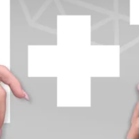
+370 654 42885
info@diamondline.lt
Prisijungti
Parduotuvė
Informacija
klientams