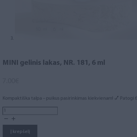
MINI gelinis lakas, NR. 181, 6 ml
7.00
€
Kompaktiška talpa – puikus pasirinkimas kiekvienam! 💅 Patogi 6 m
produkto
kiekis:
MINI
gelinis
Į krepšelį
lakas,