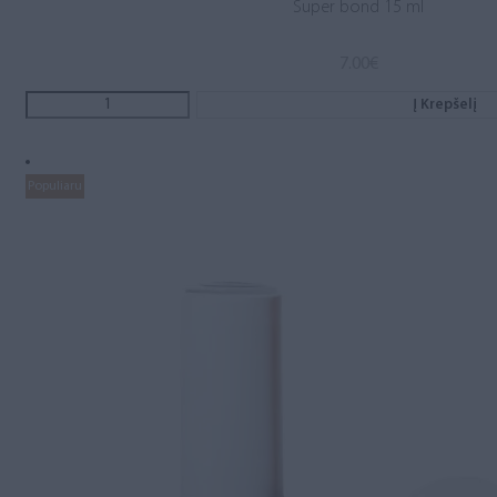
Super bond 15 ml
7.00
€
Į Krepšelį
Populiaru