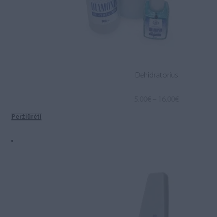
Dehidratorius
Price
5.00
€
–
16.00
€
range:
Peržiūrėti
5.00€
through
16.00€