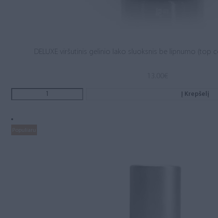
DELUXE viršutinis gelinio lako sluoksnis be lipnumo (top c
13.00
€
Į Krepšelį
Populiaru