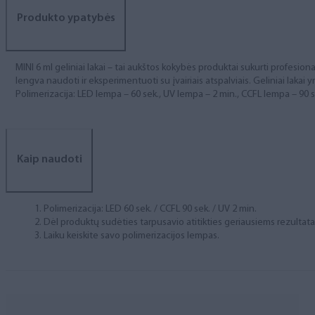
Produkto ypatybės
MINI 6 ml geliniai lakai – tai aukštos kokybės produktai sukurti profesional
lengva naudoti ir eksperimentuoti su įvairiais atspalviais. Geliniai lakai yr
Polimerizacija: LED lempa – 60 sek., UV lempa – 2 min., CCFL lempa – 90 s
Kaip naudoti
Polimerizacija: LED 60 sek. / CCFL 90 sek. / UV 2 min.
Dėl produktų sudėties tarpusavio atitikties geriausiems rezulta
Laiku keiskite savo polimerizacijos lempas.