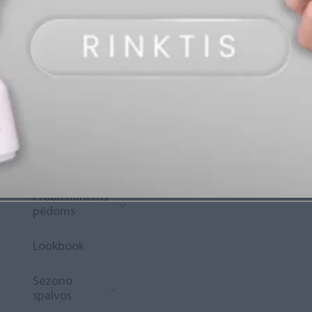
„Diamond
Rewards“
Naujoko
krepšelis
Išpardavimas
Naujienos
Probleminėms
pėdoms
Lookbook
Sezono
spalvos