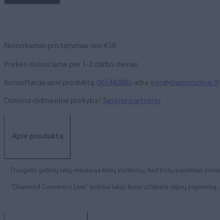
NR.
181,
6
ml
Nemokamas pristatymas nuo €50
Prekes išsiunčiame per 1-2 darbo dienas
Konsultacija apie produktą:
065442885
arba
info@diamondline.lt
Domina didmeninė prekyba?
Tapkite partneriu
Apie produktą
Daugelis gelinių lakų reikalauja kelių sluoksnių, kad būtų pasiektas int
“Diamond Cosmetics Line” geliniai lakai, kurie užtikrina stiprų pigment