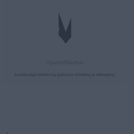
Ilgaamžiškumas
Suteikia ilgai išliekančią spalvą be atšokimų ar skilinėjimų.