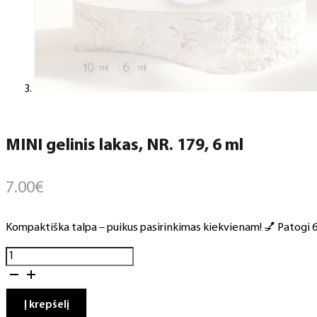
MINI gelinis lakas, NR. 179, 6 ml
7.00
€
Kompaktiška talpa – puikus pasirinkimas kiekvienam! 💅 Patogi 6 m
produkto
kiekis:
MINI
gelinis
Į krepšelį
lakas,