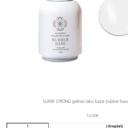
SUPER STRONG gelinio lako bazė (rubber base
16.00
€
Į Krepšelį