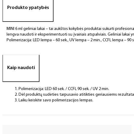
Produkto ypatybės
MINI 6 ml geliniai lakai – tai aukštos kokybės produktai sukurti profesional
lengva naudoti ir eksperimentuoti su įvairiais atspalviais. Geliniai lakai yr
Polimerizacija: LED lempa – 60 sek., UV lempa – 2 min., CCFL lempa – 90 s
Kaip naudoti
Polimerizacija: LED 60 sek. / CCFL 90 sek. / UV 2 min.
Dėl produktų sudėties tarpusavio atitikties geriausiems rezulta
Laiku keiskite savo polimerizacijos lempas.