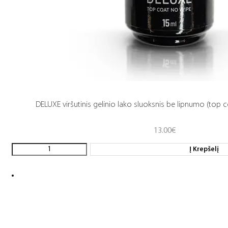
DELUXE viršutinis gelinio lako sluoksnis be lipnumo (top c
13.00
€
Į Krepšelį