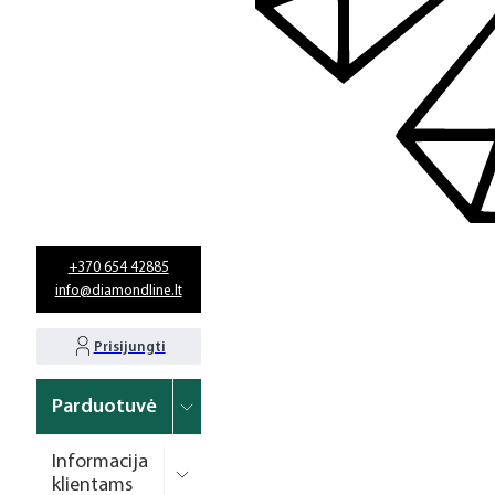
+370 654 42885
info@diamondline.lt
Prisijungti
Parduotuvė
Informacija
klientams