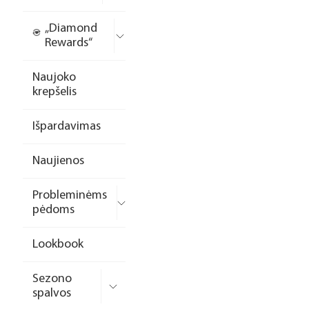
„Diamond
Rewards“
Naujoko
krepšelis
Išpardavimas
Naujienos
Probleminėms
pėdoms
Lookbook
Sezono
spalvos