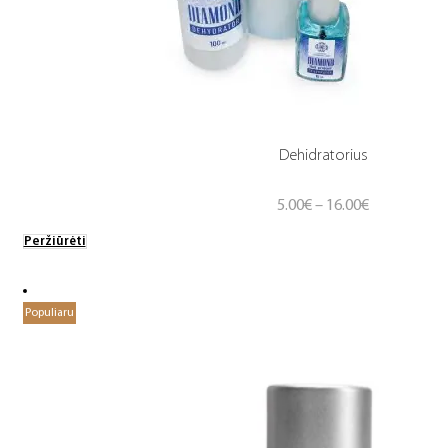
Dehidratorius
Price
5.00
€
–
16.00
€
range:
Peržiūrėti
5.00€
through
16.00€
Populiaru