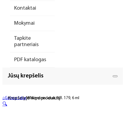
Kontaktai
Mokymai
Tapkite
partneriais
PDF katalogas
Jūsų krepšelis
Krepšelyje nėra produktų.
⌂
Geliniai lakai
MINI gelinis lakas, NR. 179, 6 ml
🔍