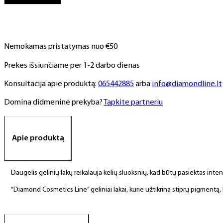
NR.
179,
6
ml
Nemokamas pristatymas nuo €50
Prekes išsiunčiame per 1-2 darbo dienas
Konsultacija apie produktą:
065442885
arba
info@diamondline.lt
Domina didmeninė prekyba?
Tapkite partneriu
Apie produktą
Daugelis gelinių lakų reikalauja kelių sluoksnių, kad būtų pasiektas int
“Diamond Cosmetics Line” geliniai lakai, kurie užtikrina stiprų pigment