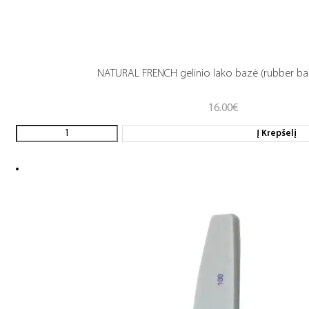
NATURAL FRENCH gelinio lako bazė (rubber ba
16.00
€
Į Krepšelį