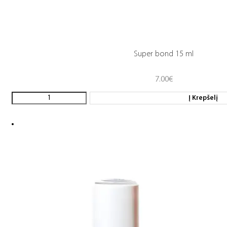
Super bond 15 ml
7.00
€
Į Krepšelį