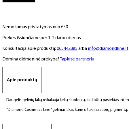
NR.
175,
6
ml
Nemokamas pristatymas nuo €50
Prekes išsiunčiame per 1-2 darbo dienas
Konsultacija apie produktą:
065442885
arba
info@diamondline.lt
Domina didmeninė prekyba?
Tapkite partneriu
Apie produktą
Daugelis gelinių lakų reikalauja kelių sluoksnių, kad būtų pasiektas int
“Diamond Cosmetics Line” geliniai lakai, kurie užtikrina stiprų pigment