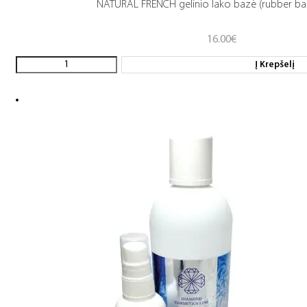
NATURAL FRENCH gelinio lako bazė (rubber ba
16.00
€
Į Krepšelį