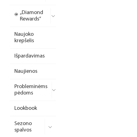
„Diamond
Rewards“
Naujoko
krepšelis
Išpardavimas
Naujienos
Probleminėms
pėdoms
Lookbook
Sezono
spalvos