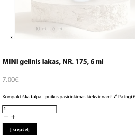
MINI gelinis lakas, NR. 175, 6 ml
7.00
€
Kompaktiška talpa – puikus pasirinkimas kiekvienam! 💅 Patogi 6 m
produkto
kiekis:
MINI
gelinis
Į krepšelį
lakas,