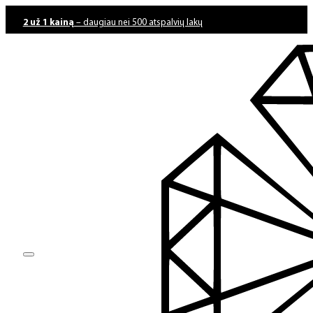
2 už 1 kainą
– daugiau nei 500 atspalvių lakų