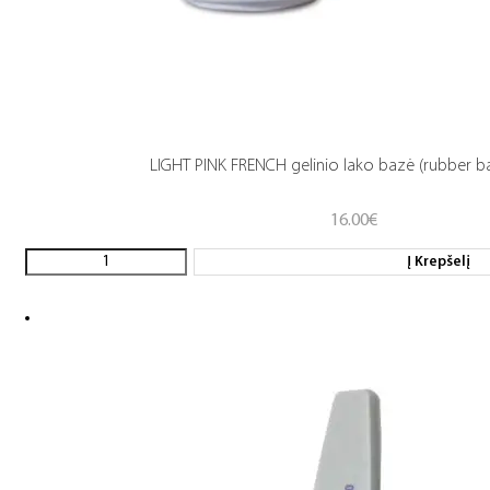
LIGHT PINK FRENCH gelinio lako bazė (rubber b
16.00
€
Į Krepšelį