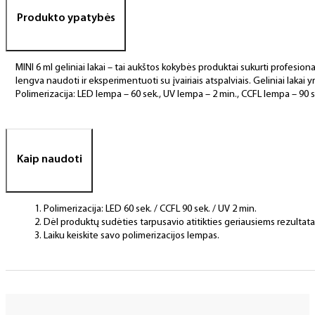
Produkto ypatybės
MINI 6 ml geliniai lakai – tai aukštos kokybės produktai sukurti profesional
lengva naudoti ir eksperimentuoti su įvairiais atspalviais. Geliniai lakai yr
Polimerizacija: LED lempa – 60 sek., UV lempa – 2 min., CCFL lempa – 90 s
Kaip naudoti
Polimerizacija: LED 60 sek. / CCFL 90 sek. / UV 2 min.
Dėl produktų sudėties tarpusavio atitikties geriausiems rezulta
Laiku keiskite savo polimerizacijos lempas.