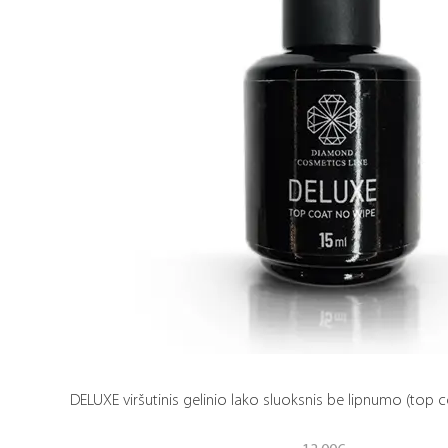
DELUXE viršutinis gelinio lako sluoksnis be lipnumo (top c