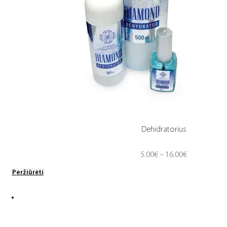
Dehidratorius
Price
5.00
€
–
16.00
€
range:
Peržiūrėti
5.00€
through
16.00€