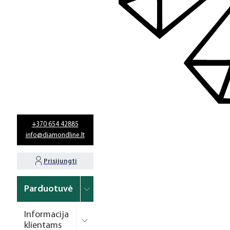
+370 654 42885
info@diamondline.lt
Prisijungti
Parduotuvė
Informacija
klientams