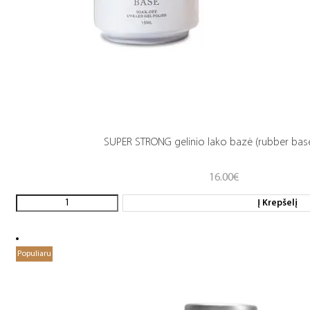
SUPER STRONG gelinio lako bazė (rubber base
16.00
€
Į Krepšelį
Populiaru