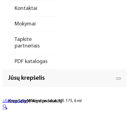
Kontaktai
Mokymai
Tapkite
partneriais
PDF katalogas
Jūsų krepšelis
Krepšelyje nėra produktų.
⌂
Geliniai lakai
MINI gelinis lakas, NR. 175, 6 ml
🔍