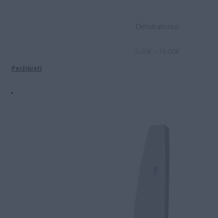
Dehidratorius
Price
5.00
€
–
16.00
€
range:
Peržiūrėti
5.00€
through
16.00€