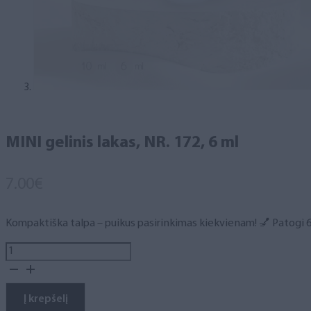
MINI gelinis lakas, NR. 172, 6 ml
7.00
€
Kompaktiška talpa – puikus pasirinkimas kiekvienam! 💅 Patogi 6 m
produkto
kiekis:
MINI
gelinis
Į krepšelį
lakas,