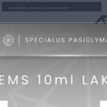
2 už 1 kainą
– daugiau nei 500 atspalvių lakų