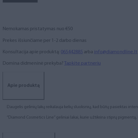
NR.
172,
6
ml
Nemokamas pristatymas nuo €50
Prekes išsiunčiame per 1-2 darbo dienas
Konsultacija apie produktą:
065442885
arba
info@diamondline.lt
Domina didmeninė prekyba?
Tapkite partneriu
Apie produktą
Daugelis gelinių lakų reikalauja kelių sluoksnių, kad būtų pasiektas int
“Diamond Cosmetics Line” geliniai lakai, kurie užtikrina stiprų pigment