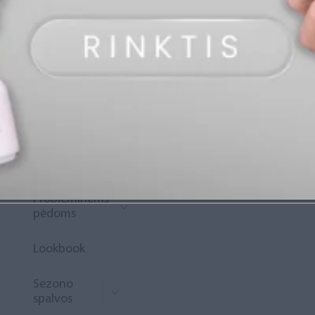
„Diamond
Rewards“
Naujoko
krepšelis
Išpardavimas
Naujienos
Probleminėms
pėdoms
Lookbook
Sezono
spalvos