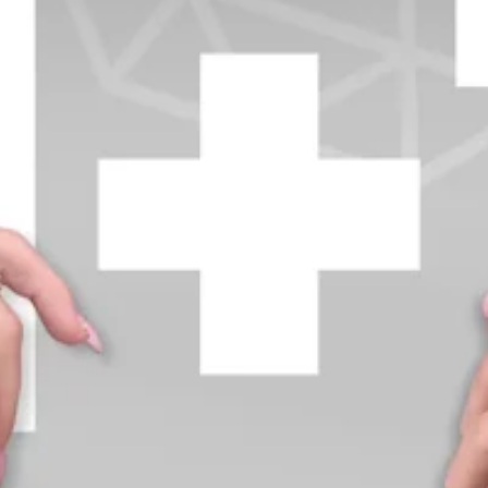
+370 654 42885
info@diamondline.lt
Prisijungti
Parduotuvė
Informacija
klientams