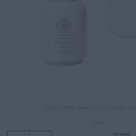
SUPER STRONG gelinio lako bazė (rubber base
16.00
€
Į Krepšelį