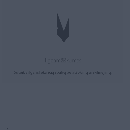
Ilgaamžiškumas
Suteikia ilgai išliekančią spalvą be atšokimų ar skilinėjimų.