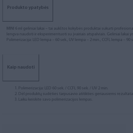
Produkto ypatybės
MINI 6 ml geliniai lakai – tai aukštos kokybės produktai sukurti profesional
lengva naudoti ir eksperimentuoti su įvairiais atspalviais. Geliniai lakai yr
Polimerizacija: LED lempa – 60 sek., UV lempa – 2 min., CCFL lempa – 90 s
Kaip naudoti
Polimerizacija: LED 60 sek. / CCFL 90 sek. / UV 2 min.
Dėl produktų sudėties tarpusavio atitikties geriausiems rezulta
Laiku keiskite savo polimerizacijos lempas.