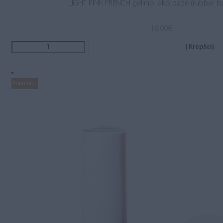
LIGHT PINK FRENCH gelinio lako bazė (rubber b
16.00
€
Į Krepšelį
Populiaru