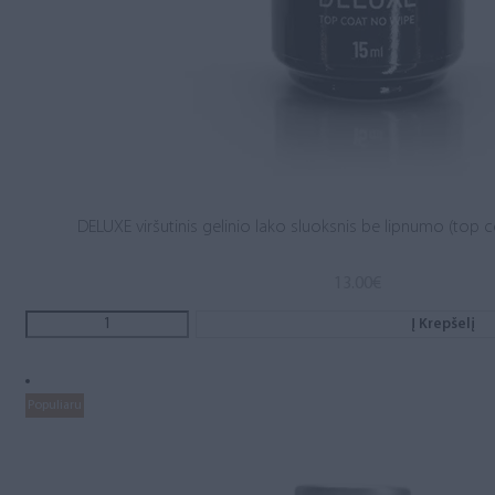
DELUXE viršutinis gelinio lako sluoksnis be lipnumo (top c
13.00
€
Į Krepšelį
Populiaru