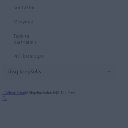
Kontaktai
Mokymai
Tapkite
partneriais
PDF katalogas
Jūsų krepšelis
Krepšelyje nėra produktų.
⌂
Geliniai lakai
MINI gelinis lakas, NR. 172, 6 ml
🔍