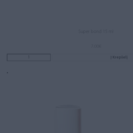
Super bond 15 ml
7.00
€
Į Krepšelį