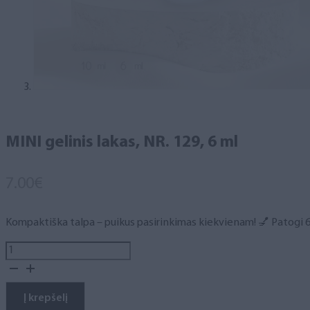
MINI gelinis lakas, NR. 129, 6 ml
7.00
€
Kompaktiška talpa – puikus pasirinkimas kiekvienam! 💅 Patogi 6 m
produkto
kiekis:
MINI
gelinis
Į krepšelį
lakas,