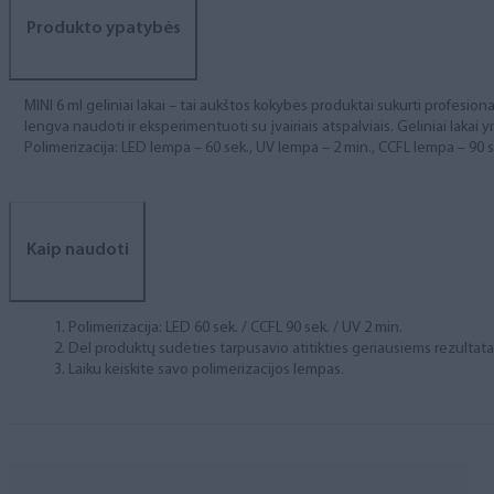
Produkto ypatybės
MINI 6 ml geliniai lakai – tai aukštos kokybės produktai sukurti profesional
lengva naudoti ir eksperimentuoti su įvairiais atspalviais. Geliniai lakai yr
Polimerizacija: LED lempa – 60 sek., UV lempa – 2 min., CCFL lempa – 90 s
Kaip naudoti
Polimerizacija: LED 60 sek. / CCFL 90 sek. / UV 2 min.
Dėl produktų sudėties tarpusavio atitikties geriausiems rezulta
Laiku keiskite savo polimerizacijos lempas.