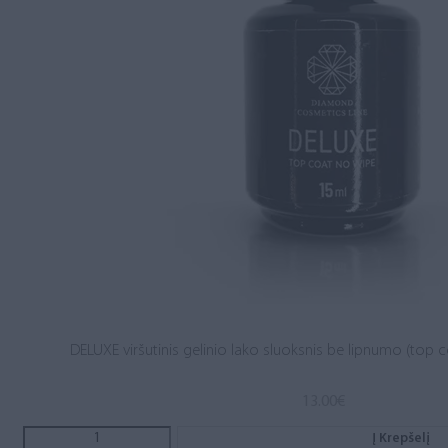
DELUXE viršutinis gelinio lako sluoksnis be lipnumo (top c
13.00
€
Į Krepšelį