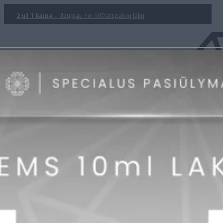
2 už 1 kainą
– daugiau nei 500 atspalvių lakų