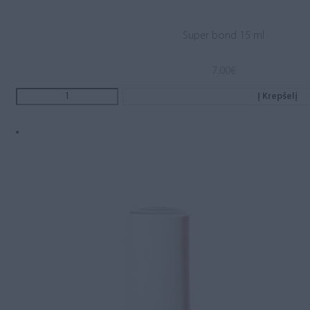
Super bond 15 ml
7.00
€
Į Krepšelį