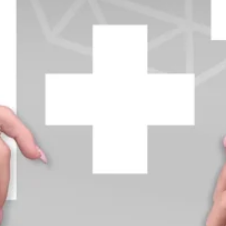
+370 654 42885
info@diamondline.lt
Prisijungti
Parduotuvė
Informacija
klientams