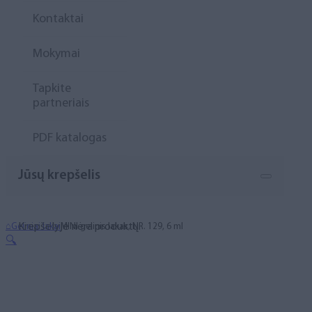
Kontaktai
Mokymai
Tapkite
partneriais
PDF katalogas
Jūsų krepšelis
Krepšelyje nėra produktų.
⌂
Geliniai lakai
MINI gelinis lakas, NR. 129, 6 ml
🔍