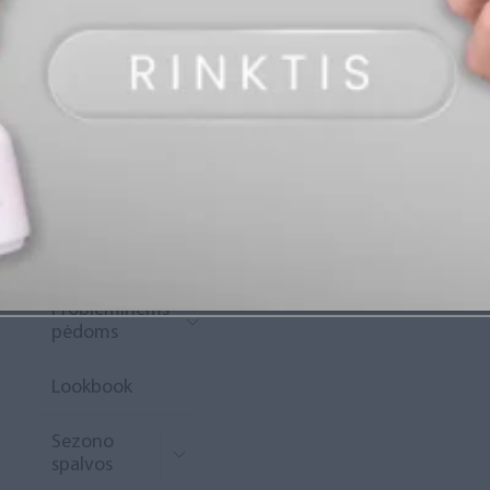
„Diamond
Rewards“
Naujoko
krepšelis
Išpardavimas
Naujienos
Probleminėms
pėdoms
Lookbook
Sezono
spalvos