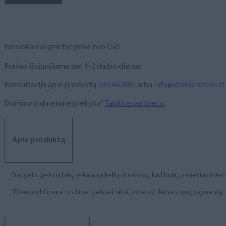
NR.
129,
6
ml
Nemokamas pristatymas nuo €50
Prekes išsiunčiame per 1-2 darbo dienas
Konsultacija apie produktą:
065442885
arba
info@diamondline.lt
Domina didmeninė prekyba?
Tapkite partneriu
Apie produktą
Daugelis gelinių lakų reikalauja kelių sluoksnių, kad būtų pasiektas int
“Diamond Cosmetics Line” geliniai lakai, kurie užtikrina stiprų pigment