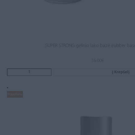
SUPER STRONG gelinio lako bazė (rubber base
16.00
€
Į Krepšelį
Populiaru