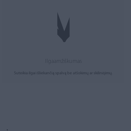
Ilgaamžiškumas
Suteikia ilgai išliekančią spalvą be atšokimų ar skilinėjimų.