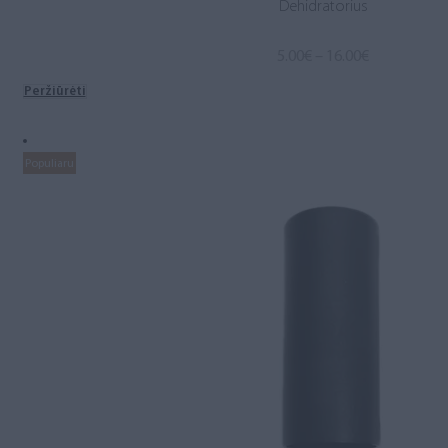
Dehidratorius
Price
5.00
€
–
16.00
€
range:
Peržiūrėti
5.00€
through
16.00€
Populiaru