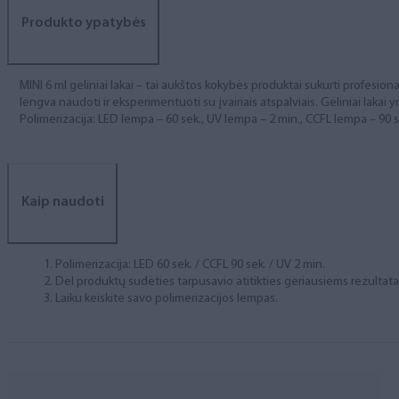
Produkto ypatybės
MINI 6 ml geliniai lakai – tai aukštos kokybės produktai sukurti profesional
lengva naudoti ir eksperimentuoti su įvairiais atspalviais. Geliniai lakai yr
Polimerizacija: LED lempa – 60 sek., UV lempa – 2 min., CCFL lempa – 90 s
Kaip naudoti
Polimerizacija: LED 60 sek. / CCFL 90 sek. / UV 2 min.
Dėl produktų sudėties tarpusavio atitikties geriausiems rezulta
Laiku keiskite savo polimerizacijos lempas.