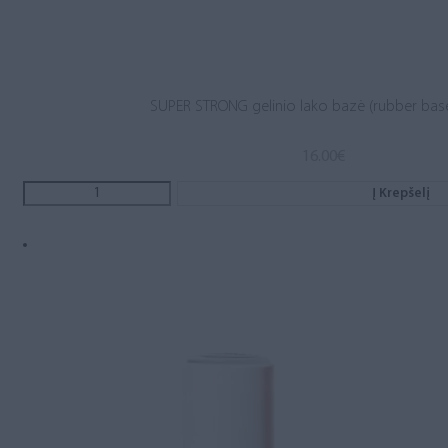
SUPER STRONG gelinio lako bazė (rubber base
16.00
€
Į Krepšelį