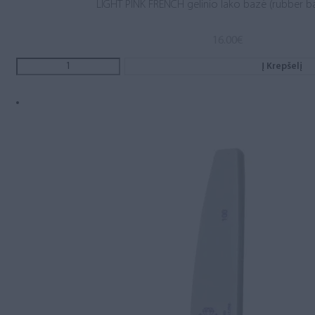
LIGHT PINK FRENCH gelinio lako bazė (rubber b
16.00
€
Į Krepšelį