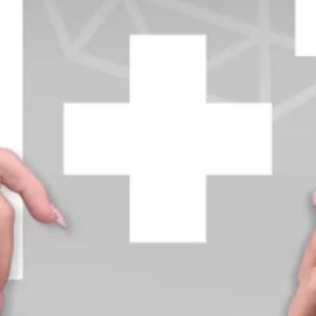
+370 654 42885
info@diamondline.lt
Prisijungti
Parduotuvė
Informacija
klientams