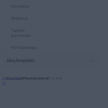
Kontaktai
Mokymai
Tapkite
partneriais
PDF katalogas
Jūsų krepšelis
Krepšelyje nėra produktų.
⌂
Geliniai lakai
MINI gelinis lakas, NR. 12, 6 ml
🔍