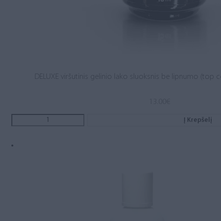
DELUXE viršutinis gelinio lako sluoksnis be lipnumo (top c
13.00
€
Į Krepšelį