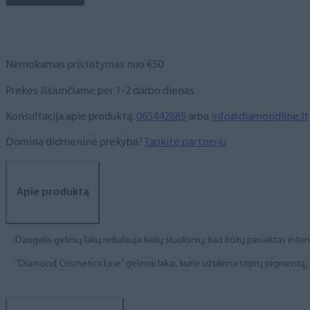
NR.
12,
6
ml
Nemokamas pristatymas nuo €50
Prekes išsiunčiame per 1-2 darbo dienas
Konsultacija apie produktą:
065442885
arba
info@diamondline.lt
Domina didmeninė prekyba?
Tapkite partneriu
Apie produktą
Daugelis gelinių lakų reikalauja kelių sluoksnių, kad būtų pasiektas int
“Diamond Cosmetics Line” geliniai lakai, kurie užtikrina stiprų pigment