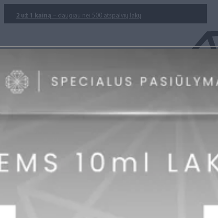
2 už 1 kainą
– daugiau nei 500 atspalvių lakų