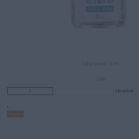
Super bond 15 ml
7.00
€
Į Krepšelį
Populiaru