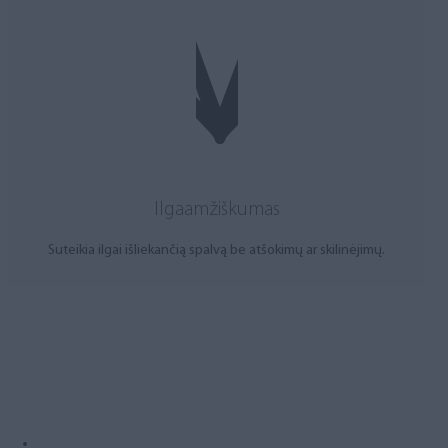
Ilgaamžiškumas
Suteikia ilgai išliekančią spalvą be atšokimų ar skilinėjimų.