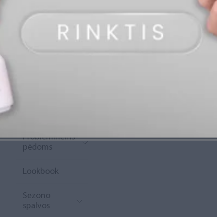
„Diamond
Rewards“
Naujoko
krepšelis
Išpardavimas
Naujienos
Probleminėms
pėdoms
Lookbook
Sezono
spalvos