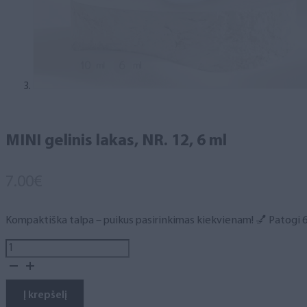
MINI gelinis lakas, NR. 12, 6 ml
7.00
€
Kompaktiška talpa – puikus pasirinkimas kiekvienam! 💅 Patogi 6 m
produkto
kiekis:
MINI
gelinis
Į krepšelį
lakas,