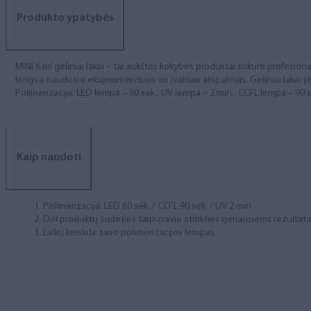
Produkto ypatybės
MINI 6 ml geliniai lakai – tai aukštos kokybės produktai sukurti profesional
lengva naudoti ir eksperimentuoti su įvairiais atspalviais. Geliniai lakai yr
Polimerizacija: LED lempa – 60 sek., UV lempa – 2 min., CCFL lempa – 90 s
Kaip naudoti
Polimerizacija: LED 60 sek. / CCFL 90 sek. / UV 2 min.
Dėl produktų sudėties tarpusavio atitikties geriausiems rezulta
Laiku keiskite savo polimerizacijos lempas.