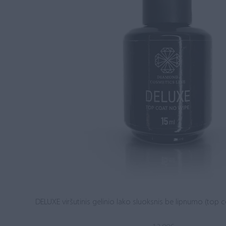
DELUXE viršutinis gelinio lako sluoksnis be lipnumo (top c