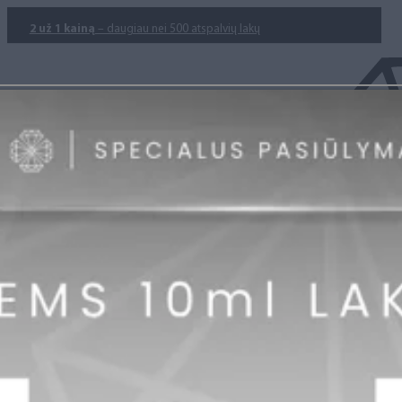
2 už 1 kainą
– daugiau nei 500 atspalvių lakų