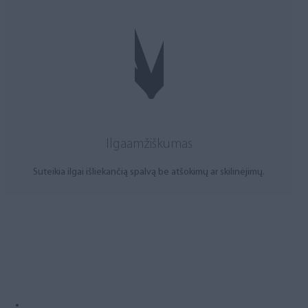
Ilgaamžiškumas
Suteikia ilgai išliekančią spalvą be atšokimų ar skilinėjimų.