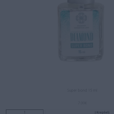
Super bond 15 ml
7.00
€
Į Krepšelį