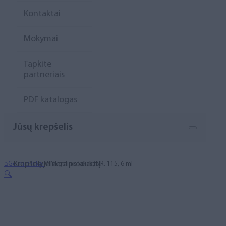
Kontaktai
Mokymai
Tapkite
partneriais
PDF katalogas
Jūsų krepšelis
Krepšelyje nėra produktų.
⌂
Geliniai lakai
MINI gelinis lakas, NR. 115, 6 ml
🔍