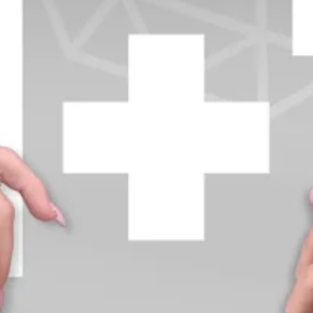
+370 654 42885
info@diamondline.lt
Prisijungti
Parduotuvė
Informacija
klientams