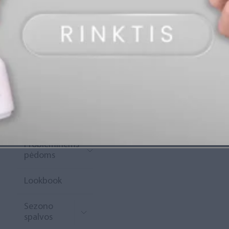
„Diamond
Rewards“
Naujoko
krepšelis
Išpardavimas
Naujienos
Probleminėms
pėdoms
Lookbook
Sezono
spalvos