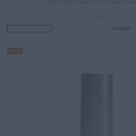
SUPER STRONG gelinio lako bazė (rubber base
16.00
€
Į Krepšelį
Populiaru