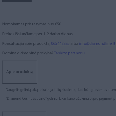
NR.
115,
6
ml
Nemokamas pristatymas nuo €50
Prekes išsiunčiame per 1-2 darbo dienas
Konsultacija apie produktą:
065442885
arba
info@diamondline.lt
Domina didmeninė prekyba?
Tapkite partneriu
Apie produktą
Daugelis gelinių lakų reikalauja kelių sluoksnių, kad būtų pasiektas int
“Diamond Cosmetics Line” geliniai lakai, kurie užtikrina stiprų pigment