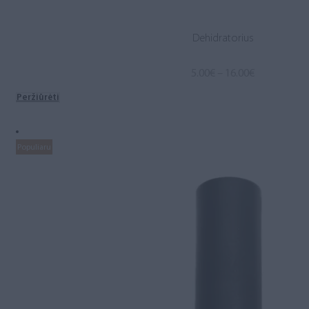
Dehidratorius
Price
5.00
€
–
16.00
€
range:
Peržiūrėti
5.00€
through
16.00€
Populiaru