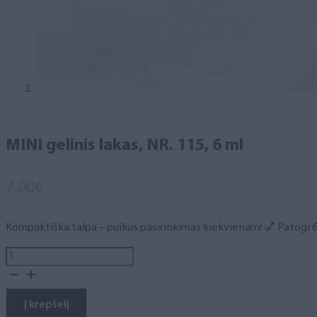
MINI gelinis lakas, NR. 115, 6 ml
7.00
€
Kompaktiška talpa – puikus pasirinkimas kiekvienam! 💅 Patogi 6 m
produkto
kiekis:
MINI
gelinis
Į krepšelį
lakas,