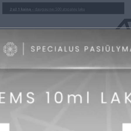
2 už 1 kainą
– daugiau nei 500 atspalvių lakų