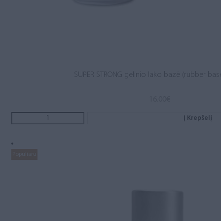
SUPER STRONG gelinio lako bazė (rubber base
16.00
€
Į Krepšelį
Populiaru