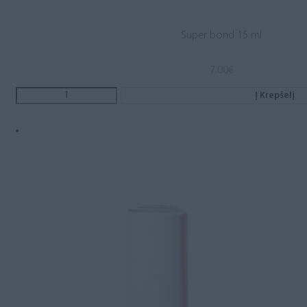
Super bond 15 ml
7.00
€
Į Krepšelį