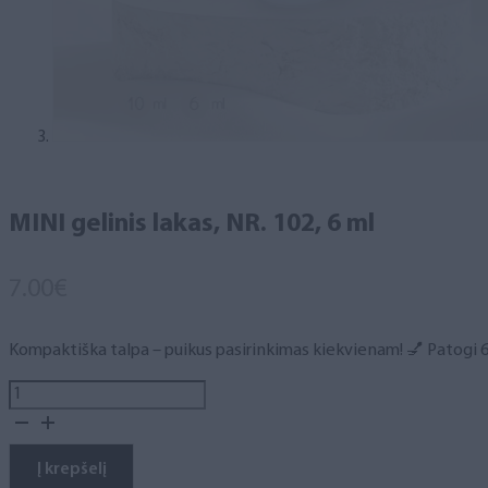
MINI gelinis lakas, NR. 102, 6 ml
7.00
€
Kompaktiška talpa – puikus pasirinkimas kiekvienam! 💅 Patogi 6 m
produkto
kiekis:
MINI
gelinis
Į krepšelį
lakas,