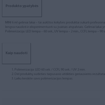
Produkto ypatybės
MINI 6 ml geliniai lakai – tai aukštos kokybės produktai sukurti profesional
lengva naudoti ir eksperimentuoti su įvairiais atspalviais. Geliniai lakai yr
Polimerizacija: LED lempa – 60 sek., UV lempa – 2 min., CCFL lempa – 90 s
Kaip naudoti
Polimerizacija: LED 60 sek. / CCFL 90 sek. / UV 2 min.
Dėl produktų sudėties tarpusavio atitikties geriausiems rezulta
Laiku keiskite savo polimerizacijos lempas.