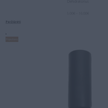
Dehidratorius
Price
5.00
€
–
16.00
€
range:
Peržiūrėti
5.00€
through
16.00€
Populiaru