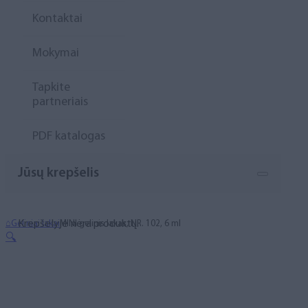
Kontaktai
Mokymai
Tapkite
partneriais
PDF katalogas
Jūsų krepšelis
Krepšelyje nėra produktų.
⌂
Geliniai lakai
MINI gelinis lakas, NR. 102, 6 ml
🔍