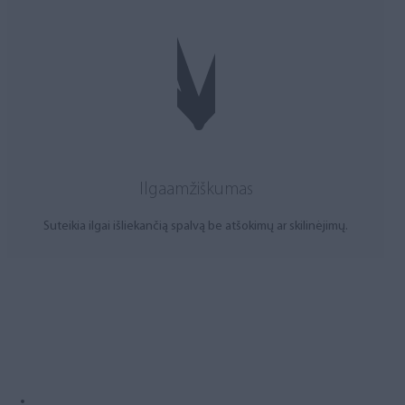
Ilgaamžiškumas
Suteikia ilgai išliekančią spalvą be atšokimų ar skilinėjimų.