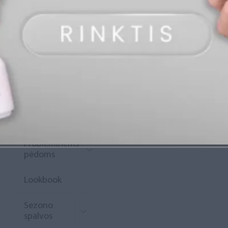
„Diamond
Rewards“
Naujoko
krepšelis
Išpardavimas
Naujienos
Probleminėms
pėdoms
Lookbook
Sezono
spalvos