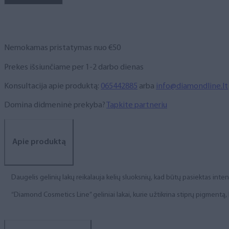
NR.
102,
6
ml
Nemokamas pristatymas nuo €50
Prekes išsiunčiame per 1-2 darbo dienas
Konsultacija apie produktą:
065442885
arba
info@diamondline.lt
Domina didmeninė prekyba?
Tapkite partneriu
Apie produktą
Daugelis gelinių lakų reikalauja kelių sluoksnių, kad būtų pasiektas int
“Diamond Cosmetics Line” geliniai lakai, kurie užtikrina stiprų pigment