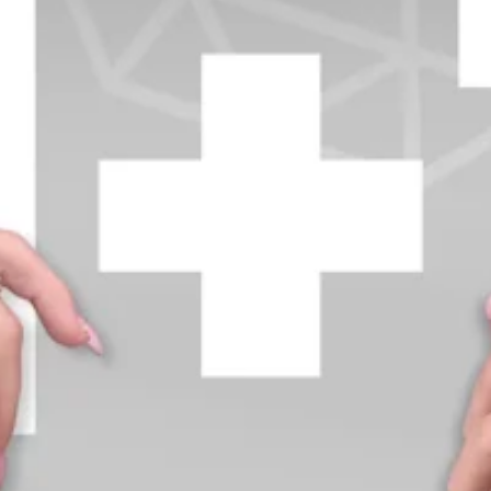
+370 654 42885
info@diamondline.lt
Prisijungti
Parduotuvė
Informacija
klientams