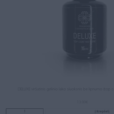
DELUXE viršutinis gelinio lako sluoksnis be lipnumo (top c
13.00
€
Į Krepšelį