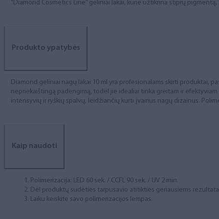
“Diamond Cosmetics Line” geliniai lakai, kurie užtikrina stiprų pigment
Produkto ypatybės
Diamond geliniai nagų lakai 10 ml yra profesionalams skirti produktai, pas
nepriekaištingą padengimą, todėl jie idealiai tinka greitam ir efektyviam
intensyvių ir ryškių spalvų, leidžiančių kurti įvairius nagų dizainus. Polim
Kaip naudoti
Polimerizacija: LED 60 sek. / CCFL 90 sek. / UV 2 min.
Dėl produktų sudėties tarpusavio atitikties geriausiems rezulta
Laiku keiskite savo polimerizacijos lempas.