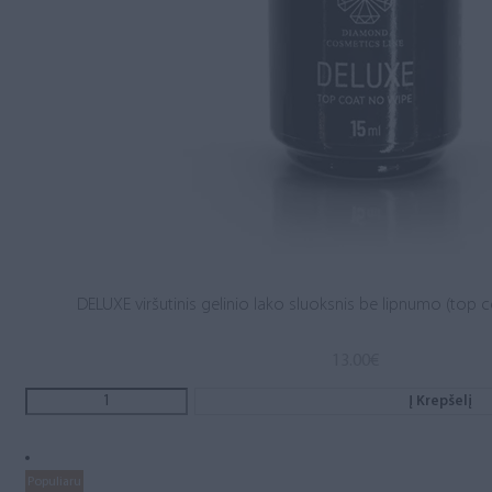
DELUXE viršutinis gelinio lako sluoksnis be lipnumo (top c
13.00
€
Į Krepšelį
Populiaru