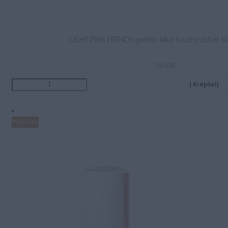
LIGHT PINK FRENCH gelinio lako bazė (rubber b
16.00
€
Į Krepšelį
Populiaru