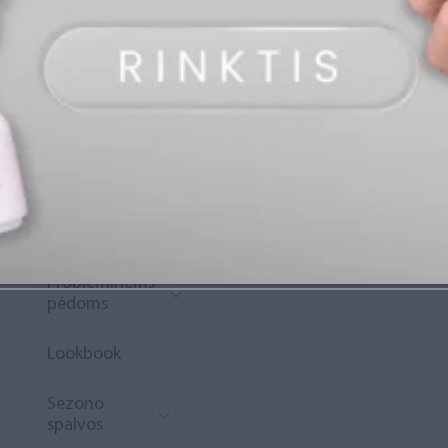
„Diamond
Rewards“
Naujoko
krepšelis
Išpardavimas
Naujienos
Probleminėms
pėdoms
Lookbook
Sezono
spalvos