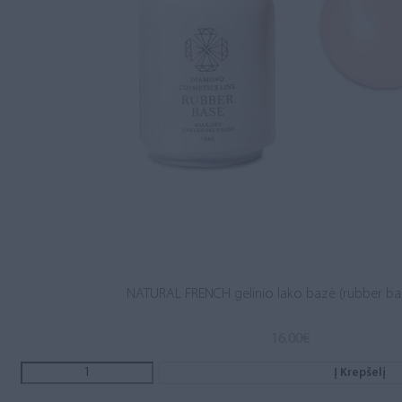
NATURAL FRENCH gelinio lako bazė (rubber ba
16.00
€
Į Krepšelį