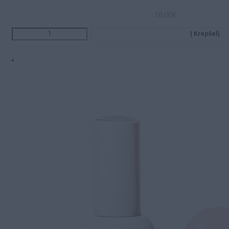
16.00
€
Į Krepšelį