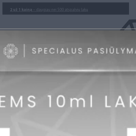
2 už 1 kainą
– daugiau nei 500 atspalvių lakų