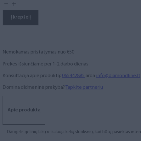
kiekis:
Gelinis
lakas,
Į krepšelį
NR.
81
10
ml
Nemokamas pristatymas nuo €50
Prekes išsiunčiame per 1-2 darbo dienas
Konsultacija apie produktą:
065442885
arba
info@diamondline.lt
Domina didmeninė prekyba?
Tapkite partneriu
Apie produktą
Daugelis gelinių lakų reikalauja kelių sluoksnių, kad būtų pasiektas int