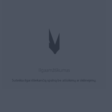
Ilgaamžiškumas
Suteikia ilgai išliekančią spalvą be atšokimų ar skilinėjimų.