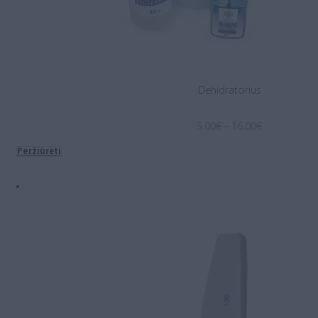
Dehidratorius
Price
5.00
€
–
16.00
€
range:
Peržiūrėti
5.00€
through
16.00€