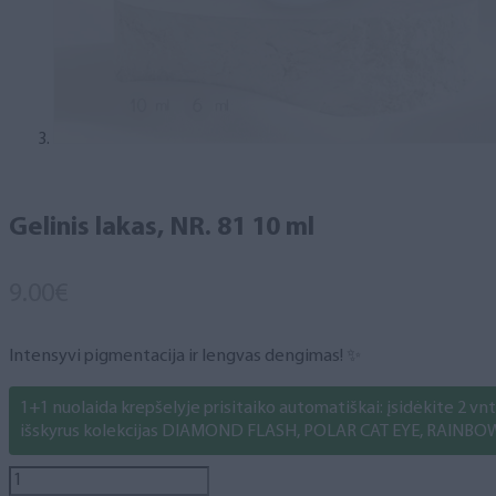
Gelinis lakas, NR. 81 10 ml
9.00
€
Intensyvi pigmentacija ir lengvas dengimas! ✨
1+1 nuolaida krepšelyje prisitaiko automatiškai: įsidėkite 2 vnt. 
išskyrus kolekcijas DIAMOND FLASH, POLAR CAT EYE, RAINBO
produkto