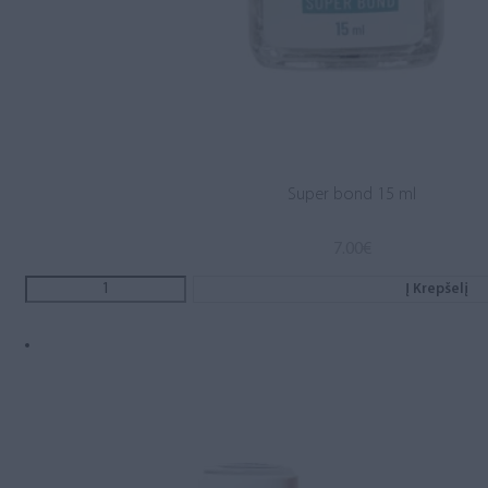
Super bond 15 ml
7.00
€
Į Krepšelį