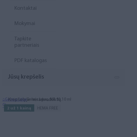
Kontaktai
Mokymai
Tapkite
partneriais
PDF katalogas
Jūsų krepšelis
Krepšelyje nėra produktų.
⌂
Geliniai lakai
Gelinis lakas, NR. 81 10 ml
🔍
2 už 1 kainą
HEMA FREE