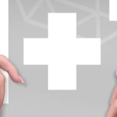
+370 654 42885
info@diamondline.lt
Prisijungti
Parduotuvė
Informacija
klientams