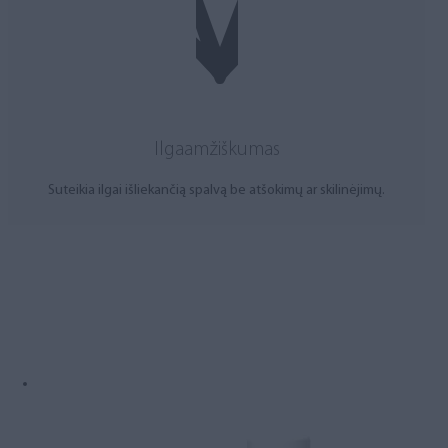
Ilgaamžiškumas
Suteikia ilgai išliekančią spalvą be atšokimų ar skilinėjimų.