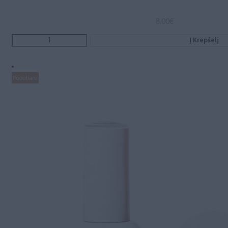
8.00
€
Į Krepšelį
Populiaru