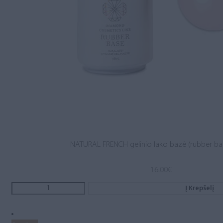
NATURAL FRENCH gelinio lako bazė (rubber ba
16.00
€
Į Krepšelį