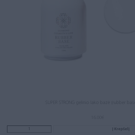
SUPER STRONG gelinio lako bazė (rubber base
16.00
€
Į Krepšelį