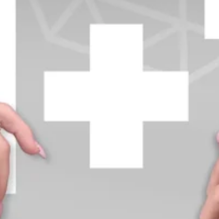
+370 654 42885
info@diamondline.lt
Prisijungti
Parduotuvė
Informacija
klientams