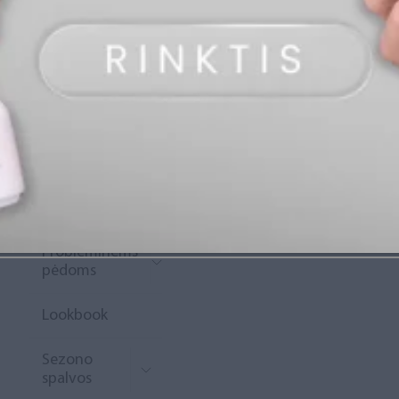
„Diamond
Rewards“
Naujoko
krepšelis
Išpardavimas
Naujienos
Probleminėms
pėdoms
Lookbook
Sezono
spalvos