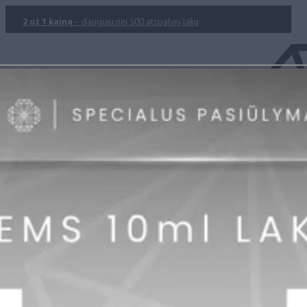
2 už 1 kainą
– daugiau nei 500 atspalvių lakų