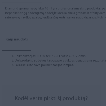
Diamond geliniai nagų lakai 10 ml yra profesionalams skirti produktai, pas
nepriekaištingą padengimą, todėl jie idealiai tinka greitam ir efektyviam
intensyvių ir ryškių spalvų, leidžiančių kurti įvairius nagų dizainus. Polim
Kaip naudoti
Polimerizacija: LED 60 sek. / CCFL 90 sek. / UV 2 min.
Dėl produktų sudėties tarpusavio atitikties geriausiems rezulta
Laiku keiskite savo polimerizacijos lempas.
Kodėl verta pirkti šį produktą?