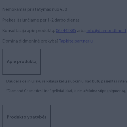
Nemokamas pristatymas nuo €50
Prekes išsiunčiame per 1-2 darbo dienas
Konsultacija apie produktą:
065442885
arba
info@diamondline.lt
Domina didmeninė prekyba?
Tapkite partneriu
Apie produktą
Daugelis gelinių lakų reikalauja kelių sluoksnių, kad būtų pasiektas int
“Diamond Cosmetics Line” geliniai lakai, kurie užtikrina stiprų pigment
Produkto ypatybės