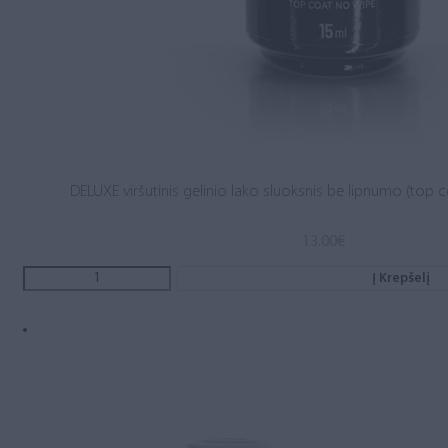
DELUXE viršutinis gelinio lako sluoksnis be lipnumo (top c
13.00
€
Į Krepšelį