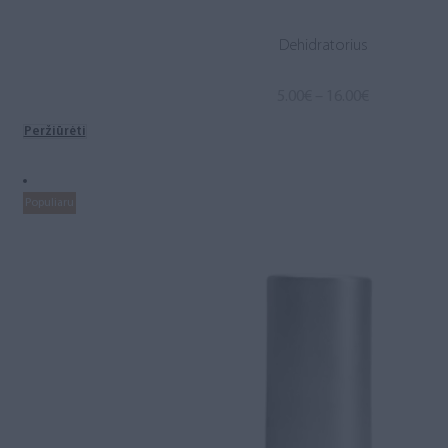
Dehidratorius
Price
5.00
€
–
16.00
€
range:
Peržiūrėti
5.00€
through
16.00€
Populiaru