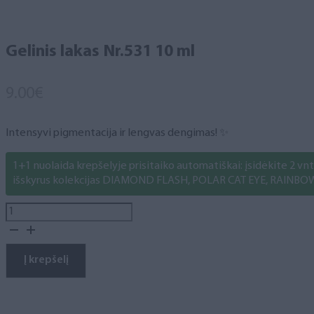
Gelinis lakas Nr.531 10 ml
9.00
€
Intensyvi pigmentacija ir lengvas dengimas! ✨
1+1 nuolaida krepšelyje prisitaiko automatiškai: įsidėkite 2 vnt. 
išskyrus kolekcijas DIAMOND FLASH, POLAR CAT EYE, RAINBO
produkto
kiekis:
Gelinis
lakas
Į krepšelį
Nr.531
10
ml