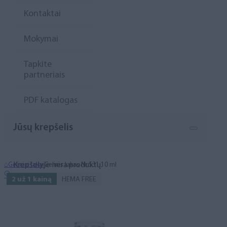
Kontaktai
Mokymai
Tapkite
partneriais
PDF katalogas
Jūsų krepšelis
Krepšelyje nėra produktų.
⌂
Geliniai lakai
Gelinis lakas Nr.531 10 ml
🔍
2 už 1 kainą
HEMA FREE