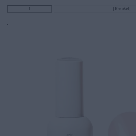
Į Krepšelį