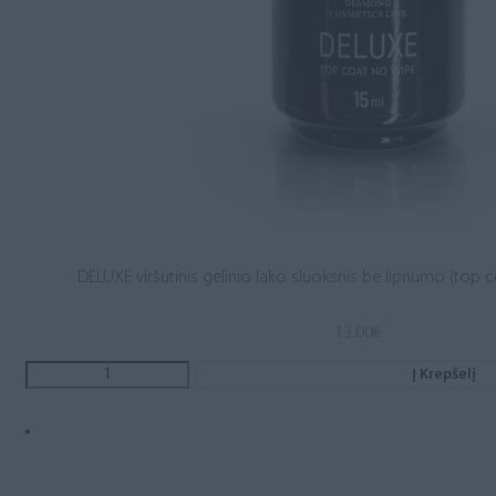
DELUXE viršutinis gelinio lako sluoksnis be lipnumo (top c
13.00
€
Į Krepšelį