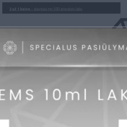
2 už 1 kainą
– daugiau nei 500 atspalvių lakų