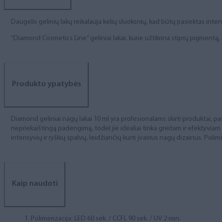
Daugelis gelinių lakų reikalauja kelių sluoksnių, kad būtų pasiektas int
“Diamond Cosmetics Line” geliniai lakai, kurie užtikrina stiprų pigment
Produkto ypatybės
Diamond geliniai nagų lakai 10 ml yra profesionalams skirti produktai, pas
nepriekaištingą padengimą, todėl jie idealiai tinka greitam ir efektyviam
intensyvių ir ryškių spalvų, leidžiančių kurti įvairius nagų dizainus. Polim
Kaip naudoti
Polimerizacija: LED 60 sek. / CCFL 90 sek. / UV 2 min.