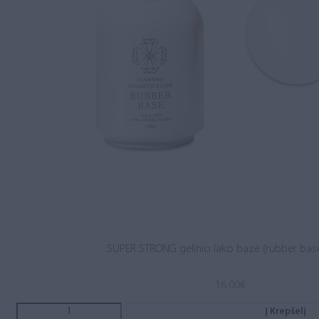
SUPER STRONG gelinio lako bazė (rubber base
16.00
€
Į Krepšelį