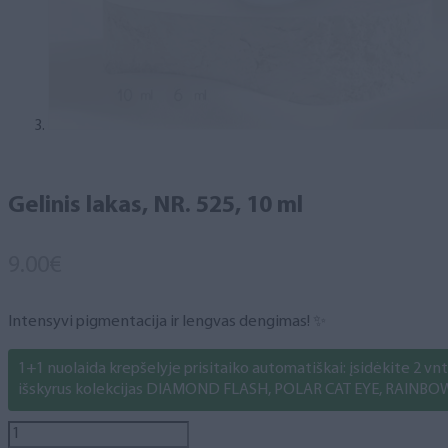
Gelinis lakas, NR. 525, 10 ml
9.00
€
Intensyvi pigmentacija ir lengvas dengimas! ✨
1+1 nuolaida krepšelyje prisitaiko automatiškai: įsidėkite 2 vnt. 
išskyrus kolekcijas DIAMOND FLASH, POLAR CAT EYE, RAINBO
produkto