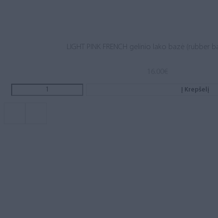
LIGHT PINK FRENCH gelinio lako bazė (rubber b
16.00
€
Į Krepšelį