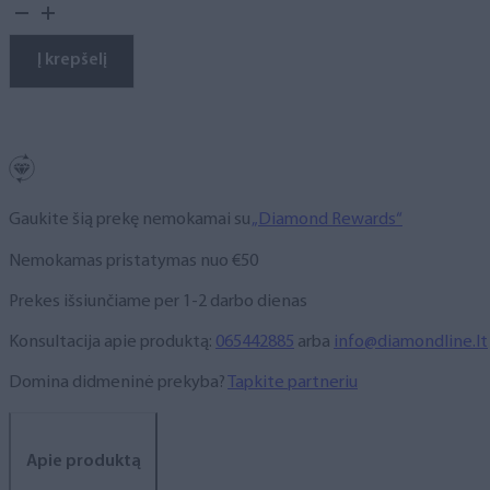
kiekis:
Gelinis
lakas,
Į krepšelį
NR.
525,
10
ml
Gaukite šią prekę nemokamai su
„Diamond Rewards“
Nemokamas pristatymas nuo €50
Prekes išsiunčiame per 1-2 darbo dienas
Konsultacija apie produktą:
065442885
arba
info@diamondline.lt
Domina didmeninė prekyba?
Tapkite partneriu
Apie produktą