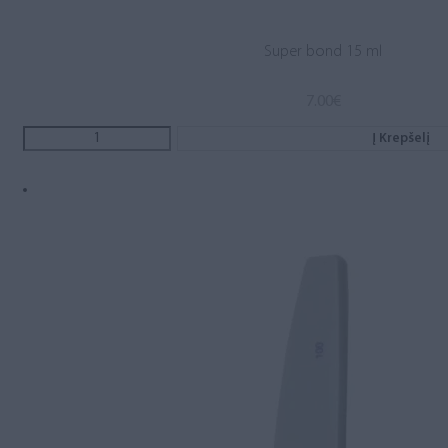
Super bond 15 ml
7.00
€
Į Krepšelį