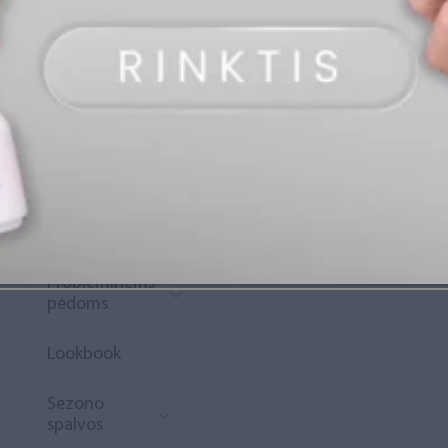
„Diamond
Rewards“
Naujoko
krepšelis
Išpardavimas
Naujienos
Probleminėms
pėdoms
Lookbook
Sezono
spalvos