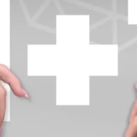
+370 654 42885
info@diamondline.lt
Prisijungti
Parduotuvė
Informacija
klientams