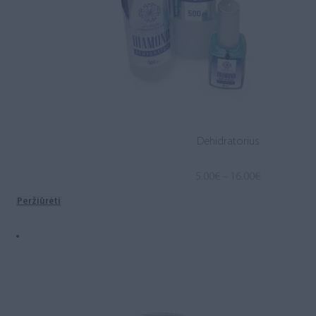
Dehidratorius
Price
5.00
€
–
16.00
€
range:
Peržiūrėti
5.00€
through
16.00€