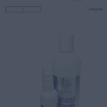
8.00
€
Į Krepšelį