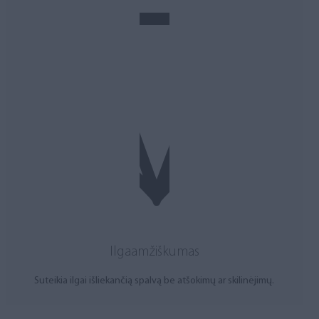
Ilgaamžiškumas
Suteikia ilgai išliekančią spalvą be atšokimų ar skilinėjimų.