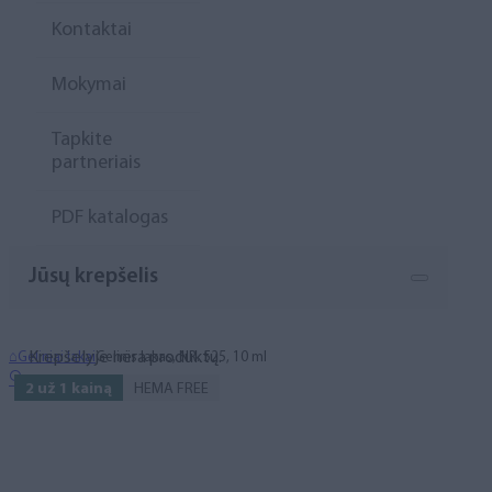
Kontaktai
Mokymai
Tapkite
partneriais
PDF katalogas
Jūsų krepšelis
Krepšelyje nėra produktų.
⌂
Geliniai lakai
Gelinis lakas, NR. 525, 10 ml
🔍
2 už 1 kainą
HEMA FREE