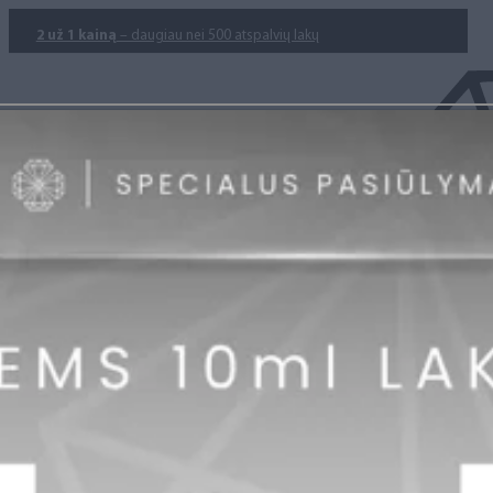
2 už 1 kainą
– daugiau nei 500 atspalvių lakų