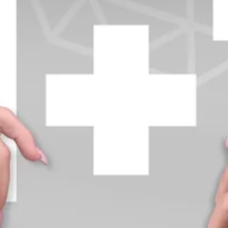
+370 654 42885
info@diamondline.lt
Prisijungti
Parduotuvė
Informacija
klientams