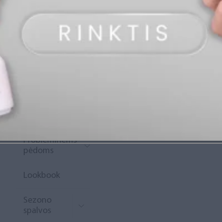
„Diamond
Rewards“
Naujoko
krepšelis
Išpardavimas
Naujienos
Probleminėms
pėdoms
Lookbook
Sezono
spalvos