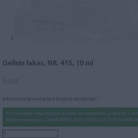
Gelinis lakas, NR. 415, 10 ml
9.00
€
Intensyvi pigmentacija ir lengvas dengimas! ✨
1+1 nuolaida krepšelyje prisitaiko automatiškai: įsidėkite 2 vnt. 
išskyrus kolekcijas DIAMOND FLASH, POLAR CAT EYE, RAINBO
produkto