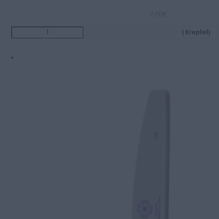
7.00
€
Į Krepšelį