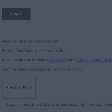
kiekis:
Gelinis
lakas,
Į krepšelį
NR.
415,
10
ml
Nemokamas pristatymas nuo €50
Prekes išsiunčiame per 1-2 darbo dienas
Konsultacija apie produktą:
065442885
arba
info@diamondline.lt
Domina didmeninė prekyba?
Tapkite partneriu
Apie produktą
Daugelis gelinių lakų reikalauja kelių sluoksnių, kad būtų pasiektas int