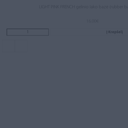
LIGHT PINK FRENCH gelinio lako bazė (rubber b
16.00
€
Į Krepšelį