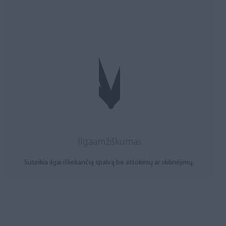
Ilgaamžiškumas
Suteikia ilgai išliekančią spalvą be atšokimų ar skilinėjimų.