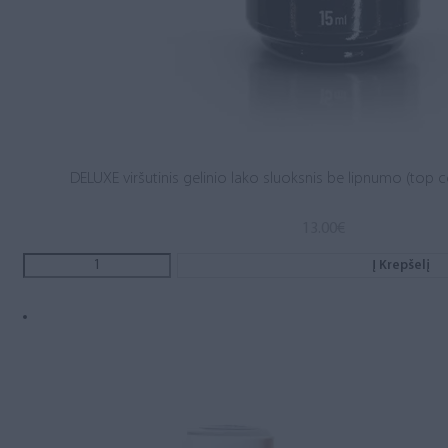
DELUXE viršutinis gelinio lako sluoksnis be lipnumo (top c
13.00
€
Į Krepšelį