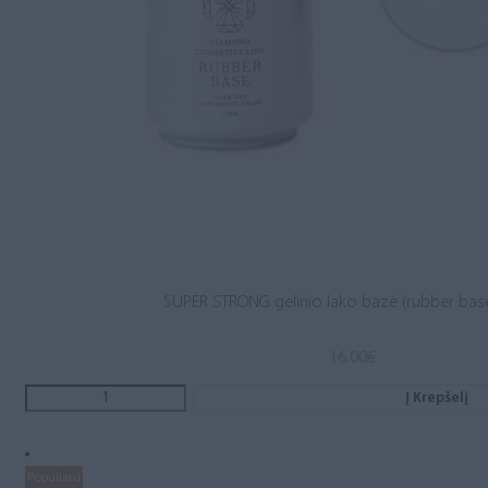
SUPER STRONG gelinio lako bazė (rubber base
16.00
€
Į Krepšelį
Populiaru