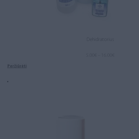
Dehidratorius
Price
5.00
€
–
16.00
€
range:
Peržiūrėti
5.00€
through
16.00€