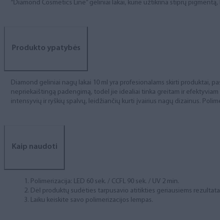
“Diamond Cosmetics Line” geliniai lakai, kurie užtikrina stiprų pigment
Produkto ypatybės
Diamond geliniai nagų lakai 10 ml yra profesionalams skirti produktai, pas
nepriekaištingą padengimą, todėl jie idealiai tinka greitam ir efektyviam
intensyvių ir ryškių spalvų, leidžiančių kurti įvairius nagų dizainus. Polim
Kaip naudoti
Polimerizacija: LED 60 sek. / CCFL 90 sek. / UV 2 min.
Dėl produktų sudėties tarpusavio atitikties geriausiems rezulta
Laiku keiskite savo polimerizacijos lempas.