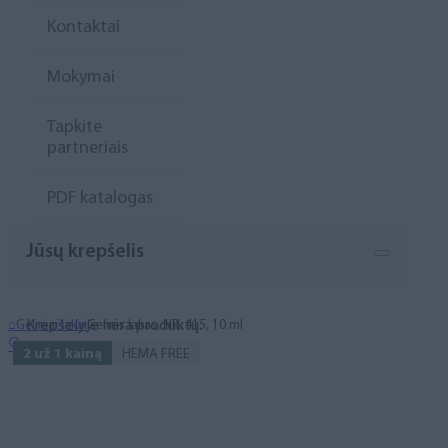
Kontaktai
Mokymai
Tapkite
partneriais
PDF katalogas
Jūsų krepšelis
Krepšelyje nėra produktų.
⌂
Geliniai lakai
Gelinis lakas, NR. 415, 10 ml
🔍
2 už 1 kainą
HEMA FREE